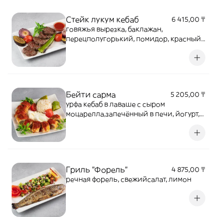
Стейк лукум кебаб
6 415,00 ₸
говяжья вырезка, баклажан,
перецполугорький, помидор, красный
соус
Бейти сарма
5 205,00 ₸
урфа кебаб в лаваше с сыром
моцарелла,запечённый в печи, йогурт,
зелень, риспо-турецки, с овощами
Гриль "Форель"
4 875,00 ₸
речная форель, свежийсалат, лимон