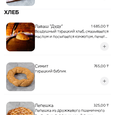
ХЛЕБ
Лаваш "Дуду"
1 685,00 ₸
Воздушный турецкий хлеб, смазывается
маслом и посыпается кунжутом, печется
в каменной печи
Симит
765,00 ₸
турецкий бублик
Лепешка
325,00 ₸
Лепешка из дрожжевого пшеничного