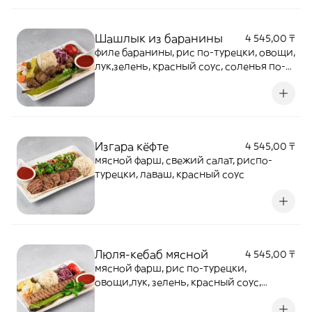
Шашлык из баранины
4 545,00 ₸
филе баранины, рис по-турецки, овощи,
лук,зелень, красный соус, соленья по-
турецки,лаваш
Изгара кёфте
4 545,00 ₸
мясной фарш, свежий салат, риспо-
турецки, лаваш, красный соус
Люля-кебаб мясной
4 545,00 ₸
мясной фарш, рис по-турецки,
овощи,лук, зелень, красный соус,
соленья по-турецки,лаваш