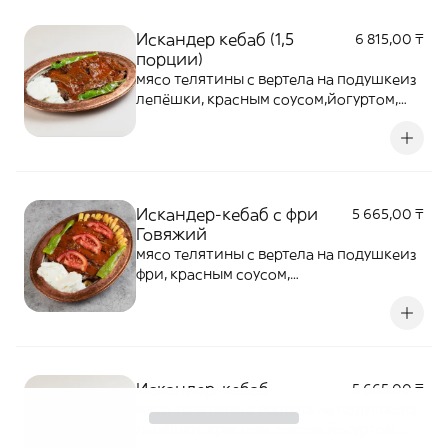
Искандер кебаб (1,5
6 815,00 ₸
порции)
мясо телятины с вертела на подушкеиз
лепёшки, красным соусом,йогуртом,
сливочным маслом
Искандер-кебаб с фри
5 665,00 ₸
Говяжий
мясо телятины с вертела на подушкеиз
фри, красным соусом,
йогуртом,сливочным маслом
Искандер-кебаб
5 665,00 ₸
мясо телятины с вертела на подушкеиз
лепёшки, красным соусом,йогуртом,