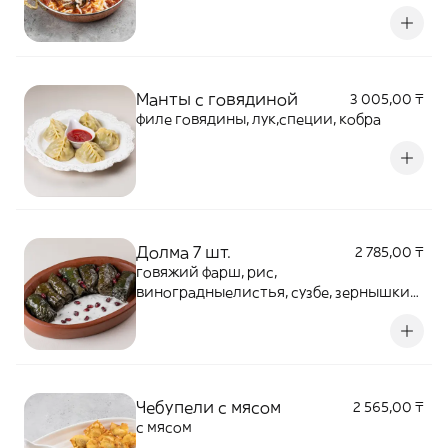
чеснок, лук
Манты с говядиной
3 005,00 ₸
филе говядины, лук,специи, кобра
Долма 7 шт.
2 785,00 ₸
говяжий фарш, рис,
виноградныелистья, сузбе, зернышки
граната
Чебупели с мясом
2 565,00 ₸
с мясом