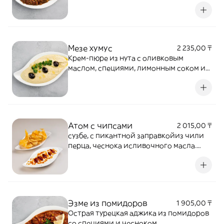
Мезе хумус
2 235,00 ₸
Крем-пюре из нута с оливковым
маслом, специями, лимонным соком и
чесноком
Атом с чипсами
2 015,00 ₸
сузбе, с пикантной заправкойиз чили
перца, чеснока исливочного масла.
подается счипсами из лаваша.
Эзме из помидоров
1 905,00 ₸
Острая турецкая аджика из помидоров
со специями и чесноком