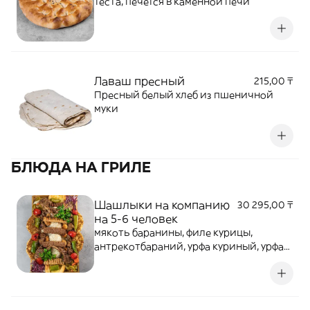
теста, печется в каменной печи
Лаваш пресный
215,00 ₸
Пресный белый хлеб из пшеничной
муки
БЛЮДА НА ГРИЛЕ
Шашлыки на компанию
30 295,00 ₸
на 5-6 человек
мякоть баранины, филе курицы,
антрекотбараний, урфа куриный, урфа
кебаб, риспо-турецки, овощи, лук,
зелень, соленьяпо-турецки, лаваш,
лахмаджун, пиде с сыром