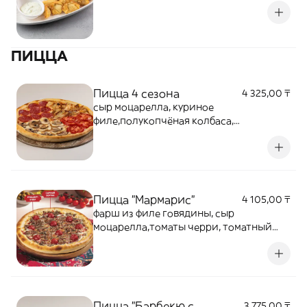
ПИЦЦА
Пицца 4 сезона
4 325,00 ₸
сыр моцарелла, куриное
филе,полукопчёная колбаса,
помидор,шампиньоны, томатный соус
Пицца "Мармарис"
4 105,00 ₸
фарш из филе говядины, сыр
моцарелла,томаты черри, томатный
соус, пикантная остринка
Пицца "Барбекю с
3 775,00 ₸