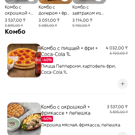
Комбо с
Комбо с
Комбо с
окрошкой +
донером + фри
завтраком из
фрикассе +
+ Coca-Cola 0,5
печи +
3 537,00 ₸
3 051,00 ₸
3 114,00 ₸
лепешка
лимонад +
5 895,00 ₸
5 085,00 ₸
5 190,00 ₸
Комбо
сютлач
Комбо с пиццей + фри +
4 032,00 ₸
Coca-Cola 1L
6 720,00 ₸
-40%
Пицца Пепперони, картофель фри,
Coca-Cola 1L
Комбо с окрошкой +
3 537,00 ₸
фрикассе + лепешка
5 895,00 ₸
-40%
Окрошка мясная, фрикассе, лепешка