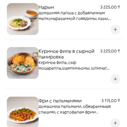
Нарын
3 225,00 ₸
домашняя лапша с добавлением
мелконарезанной говядины, казы,
подаетсяс бульоном
Куриное филе в сырной
3 225,00 ₸
панировке
куриное филе, сыр
моцарелла,шампиньоны, шпинат,
сливочный соус
Фри с пельменями
3 115,00 ₸
домашние пельмени, обжаренныев
специях, с картофелем фрии
полугорьким перцем.