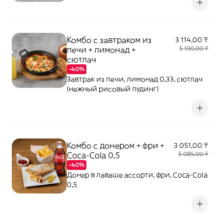
Комбо с завтраком из
3 114,00 ₸
печи + лимонад +
5 190,00 ₸
сютлач
-40%
Завтрак из печи, лимонад 0,33, сютлач
(нежный рисовый пудинг)
Комбо с донером + фри +
3 051,00 ₸
Coca-Cola 0,5
5 085,00 ₸
-40%
Донер в лаваше ассорти, фри, Coca-Cola
0,5