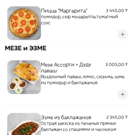
Пицца "Маргарита"
3 445,00 ₸
помидор, сыр моцарелла,томатный
соус
МЕЗЕ и ЭЗМЕ
Мезе Ассорти + Дуду
3 005,00 ₸
лаваш
Воздушный лаваш, хумус, сюзьма, эзме
из помидор и баклажанов
Эзме из баклажанов
2 345,00 ₸
Острая закуска из печеных пряных
баклажан со специями и чесноком