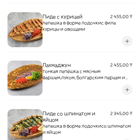
Пиде с курицей
2 455,00 ₸
лепешка в форме лодочкис филе
курицы и овощами
Лахмаджун
2 455,00 ₸
тонкая лепёшка с мясным
фаршем,луком, болгарским перцем и
помидором
Пиде со шпинатом и
2 345,00 ₸
яйцом
лепешка в форме лодочкисо шпинатом
и яйцом