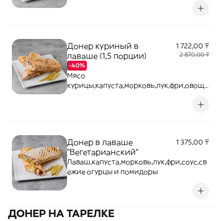
Донер куриный в
1 722,00 ₸
лаваше (1,5 порции)
2 870,00 ₸
-40%
Мясо
курицы,капуста,морковь,лук,фри,овощи
, соус
Донер в лаваше
1 375,00 ₸
"Вегетарианский"
Лаваш,капуста,морковь,лук,фри,соус,св
ежие огурцы и помидоры
ДОНЕР НА ТАРЕЛКЕ