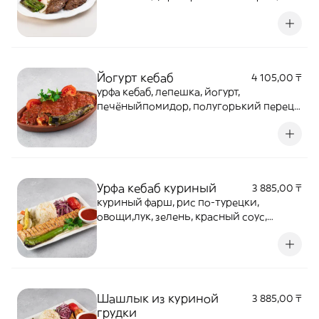
подаютсяс чесночным соусом, лавашом
и печенымиовощами
Йогурт кебаб
4 105,00 ₸
урфа кебаб, лепешка, йогурт,
печёныйпомидор, полугорький перец,
красный соус
Урфа кебаб куриный
3 885,00 ₸
куриный фарш, рис по-турецки,
овощи,лук, зелень, красный соус,
соленья по-турецки, лаваш
Шашлык из куриной
3 885,00 ₸
грудки