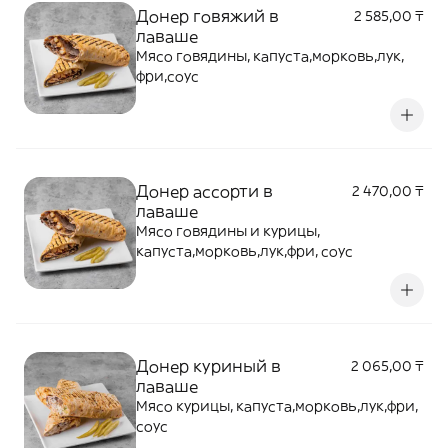
Донер говяжий в
2 585,00 ₸
лаваше
Мясо говядины, капуста,морковь,лук,
фри,соус
Донер ассорти в
2 470,00 ₸
лаваше
Мясо говядины и курицы,
капуста,морковь,лук,фри, соус
Донер куриный в
2 065,00 ₸
лаваше
Мясо курицы, капуста,морковь,лук,фри,
соус