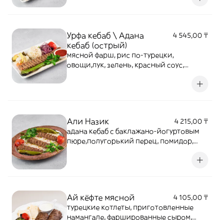
Урфа кебаб \ Адана
4 545,00 ₸
кебаб (острый)
мясной фарш, рис по-турецки,
овощи,лук, зелень, красный соус,
соленья по-турецки,лаваш
Али Назик
4 215,00 ₸
адана кебаб с баклажано-йогуртовым
пюре,полугорький перец, помидор,
зелень
Ай кёфте мясной
4 105,00 ₸
турецкие котлеты, приготовленные
намангале, фаршированные сыром,