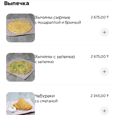
Выпечка
Хычины сырные
2 675,00 ₸
с моцареллой и брынзой
Хычины с зеленью
2 675,00 ₸
с зеленью
Чебуреки
2 345,00 ₸
со сметаной