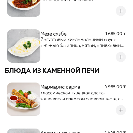
Мезе сузбе
1 685,00 ₸
Йогуртовый кисломолочный соус с
зеленью базилика, мятой, оливковым
маслом, специями и чесноком
БЛЮДА ИЗ КАМЕННОЙ ПЕЧИ
Мармарис сарма
4 985,00 ₸
классическая турецкая адана,
запеченная внежном слоеном тесте, с
добавлением сырамоцарелла. подается
с печеными овощами,красным соусом и
турецким йогуртом
Ассорти из пиде
3 445,00 ₸