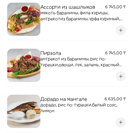
Ассорти из шашлыков
6 745,00 ₸
мякоть баранины, филе курицы,
антрекотиз баранины, урфа куриный,
урфа кебаб,рис по-турецки, овощи, лук,
зелень, красныйсоус, соленья по-
турецки, лаваш
Пирзола
6 745,00 ₸
антрекот из баранины, рис по-
турецки,овощи, лук, зелень, красный
соус,соленья по-турецки, лаваш
Дорадо на мангале
6 635,00 ₸
дорадо, рис по-турецки,белый соус,
лимон