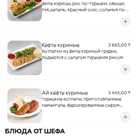
филе курицы, рис по-турецки, овощи,
лук,зелень, красный соус, соленья по-
турецки,лаваш
Кёфте куриные
3 665,00 ₸
Котлетки из филе куриной грудки,
подаются с салатом турецким рисом
Ай кёфте куриные
3 445,00 ₸
турецкие котлеты, приготовленные
намангале, фаршированные сыром,
подаютсяс чесночным соусом, лавашом
и печенымиовощами
БЛЮДА ОТ ШЕФА