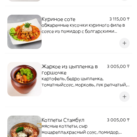
Куриное соте
3 115,00 ₸
обжаренные кусочки куриного филе в
соусе из помидор с болгарскими
полугорьким перцем с рисом по-
турецки
Жаркое из цыпленка в
3 005,00 ₸
горшочке
картофель, бедро цыпленка,
томатныйсоус, морковь, лук репчатый,
специи.
Котлеты Стамбул
3 005,00 ₸
мясные котлеты, сыр
моцарелла,красный соус, помидор,