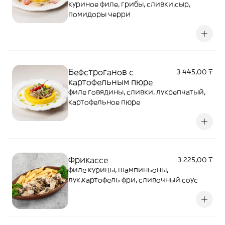
куриное филе, грибы, сливки,сыр,
помидоры черри
Бефстроганов с
3 445,00 ₸
картофельным пюре
филе говядины, сливки, лукрепчатый,
картофельное пюре
Фрикассе
3 225,00 ₸
филе курицы, шампиньоны,
лук,картофель фри, сливочный соус