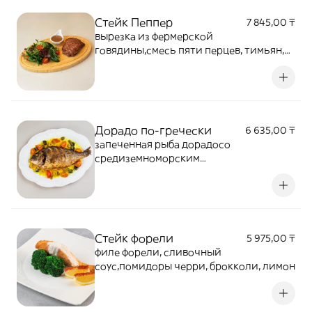
Стейк Пеппер
7 845,00 ₸
вырезка из фермерской
говядины,смесь пяти перцев, тимьян,
розмарин,микс салата, соус демиглас
Дорадо по-гречески
6 635,00 ₸
запеченная рыба дорадосо
средиземноморским
гарниром:каперсы, оливки, сливочное
масло, чеснок.
Стейк форели
5 975,00 ₸
филе форели, сливочный
соус,помидоры черри, брокколи, лимон