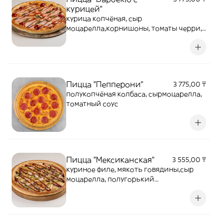
курицей"
курица копчёная, сыр
моцарелла,корнишоны, томаты черри,
томатныйсоус и соус барбекю
Пицца "Пепперони"
3 775,00 ₸
полукопчёная колбаса, сырмоцарелла,
томатный соус
Пицца "Мексиканская"
3 555,00 ₸
куриное филе, мякоть говядины,сыр
моцарелла, полугорький
перец,томатный соус и соус барбекю