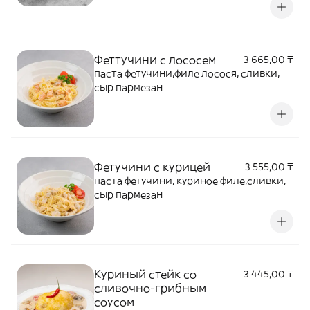
Феттучини с лососем
3 665,00 ₸
паста фетучини,филе лосося, сливки,
сыр пармезан
Фетучини с курицей
3 555,00 ₸
паста фетучини, куриное филе,сливки,
сыр пармезан
Куриный стейк со
3 445,00 ₸
сливочно-грибным
соусом