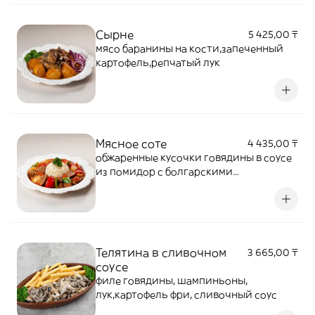
Сырне
5 425,00 ₸
мясо баранины на кости,запеченный
картофель,репчатый лук
Мясное соте
4 435,00 ₸
обжаренные кусочки говядины в соусе
из помидор с болгарскими
полугорьким перцем с рисом по-
турецки
Телятина в сливочном
3 665,00 ₸
соусе
филе говядины, шампиньоны,
лук,картофель фри, сливочный соус