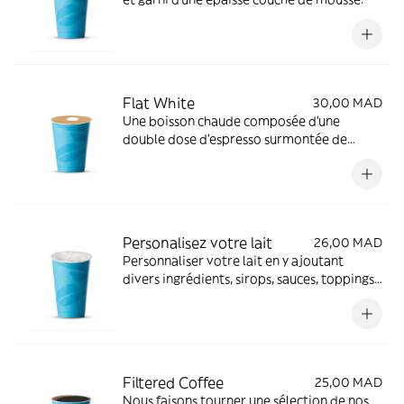
Flat White
30,00 MAD
Une boisson chaude composée d'une
double dose d'espresso surmontée de
micromousse. Disponible uniquement en 8
oz.
Personalisez votre lait
26,00 MAD
Personnaliser votre lait en y ajoutant
divers ingrédients, sirops, sauces, toppings
et crème chantilly pour créer une boisson
délicieuse et unique.
Filtered Coffee
25,00 MAD
Nous faisons tourner une sélection de nos