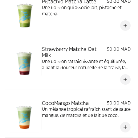
Pistachio Matcha Latte
50,00 MAD
Une boisson qui associe lait, pistache et
matcha.
Strawberry Matcha Oat
50,00 MAD
Milk
Une boisson rafraîchissante et équilibrée,
alliant la douceur naturelle de la fraise, la
richesse subtile du matcha et la texture
onctueuse du lait d’avoine.
CocoMango Matcha
50,00 MAD
Un mélange tropical rafraîchissant de sauce
mangue, de matcha et de lait de coco.