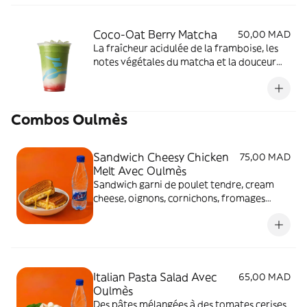
Coco-Oat Berry Matcha
50,00 MAD
La fraîcheur acidulée de la framboise, les
notes végétales du matcha et la douceur
exotique du lait de coco Oatly.
Combos Oulmès
Sandwich Cheesy Chicken
75,00 MAD
Melt Avec Oulmès
Sandwich garni de poulet tendre, cream
cheese, oignons, cornichons, fromages
Edam et Emmental fondus, relevé d’une
touche de moutarde et de persil frais.
Italian Pasta Salad Avec
65,00 MAD
Oulmès
Des pâtes mélangées à des tomates cerises