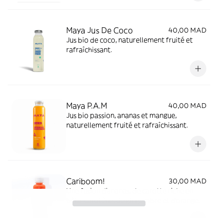
Maya Jus De Coco
40,00 MAD
Jus bio de coco, naturellement fruité et
rafraîchissant.
Maya P.A.M
40,00 MAD
Jus bio passion, ananas et mangue,
naturellement fruité et rafraîchissant.
Cariboom!
30,00 MAD
Une fusion d’ananas, de carotte riche en
bêta-carotène, de gingembre et d’orange.