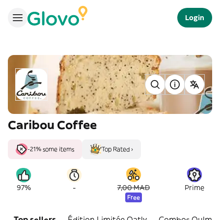
Login
Caribou Coffee
-21% some items
Top Rated ›
-
97%
7,00 MAD
Prime
Free
Top sellers
Édition Limitée Oatly
Combos Oulmès