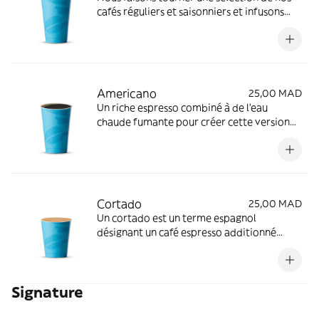
cafés réguliers et saisonniers et infusons
toutes les heures pour assurer un maximum
de fraîcheur !
Americano
25,00 MAD
Un riche espresso combiné à de l'eau
chaude fumante pour créer cette version
plus audacieuse et plus forte du café
traditionnel.
Cortado
25,00 MAD
Un cortado est un terme espagnol
désignant un café espresso additionné
d'une petite quantité de lait chaud pour
éliminer l'amertume du café.
Signature