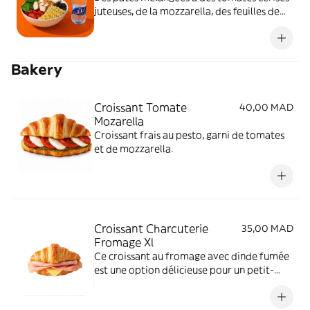
juteuses, de la mozzarella, des feuilles de
basilic, des olives noires, et des morceaux
de poulet, servie avec une sauce pesto.
Bakery
Croissant Tomate
40,00 MAD
Mozarella
Croissant frais au pesto, garni de tomates
et de mozzarella.
Croissant Charcuterie
35,00 MAD
Fromage Xl
Ce croissant au fromage avec dinde fumée
est une option délicieuse pour un petit-
déjeuner ou un déjeuner rapide, ou même
pour une collation savoureuse à tout