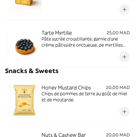
offre une explosion de fraîcheur citronnée.
Tarte Myrtille
25,00 MAD
Pâte sucrée croustillante, garnie d'une
crème pâtissière onctueuse, de myrtilles
fraîches, le tout reposant sur une fine
couche de pâte d'amande. Le nappage
apporte une touche finale brillante.
Snacks & Sweets
Honey Mustard Chips
20,00 MAD
Chips de pommes de terre au goût de miel
et de moutarde.
Nuts & Cashew Bar
20,00 MAD