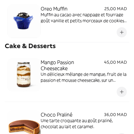
Oreo Muffin
25,00 MAD
Muffin au cacao avec nappage et fourrage
goût vanille et petits morceaux de cookies
au cacao.
Cake & Desserts
Mango Passion
45,00 MAD
Cheesecake
Un délicieux mélange de mangue, fruit de la
passion et mousse cheesecake, sur un
croustillant coco et un crumble Lotus, avec
de la mangue fraîche et un zeste de citron
vert.
Choco Praliné
36,00 MAD
Une tarte croquante au goût praliné,
chocolat au lait et caramel.