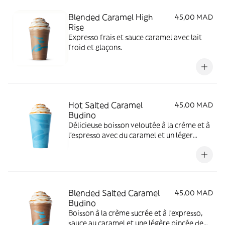
Blended Caramel High
45,00 MAD
Rise
Expresso frais et sauce caramel avec lait
froid et glaçons.
Hot Salted Caramel
45,00 MAD
Budino
Délicieuse boisson veloutée à la crème et à
l'espresso avec du caramel et un léger
saupoudrage de sel de sucre, le tout
couronné de crème chantilly et de sauce au
caramel.
Blended Salted Caramel
45,00 MAD
Budino
Boisson à la crème sucrée et à l'expresso,
sauce au caramel et une légère pincée de