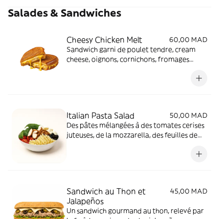
moment de la journée.
Salades & Sandwiches
Cheesy Chicken Melt
60,00 MAD
Sandwich garni de poulet tendre, cream
cheese, oignons, cornichons, fromages
Edam et Emmental fondus, relevé d’une
touche de moutarde et de persil frais.
Italian Pasta Salad
50,00 MAD
Des pâtes mélangées à des tomates cerises
juteuses, de la mozzarella, des feuilles de
basilic, des olives noires, et des morceaux
de poulet, servie avec une sauce pesto.
Sandwich au Thon et
45,00 MAD
Jalapeños
Un sandwich gourmand au thon, relevé par