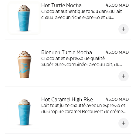
Hot Turtle Mocha
45,00 MAD
Chocolat authentique fondu dans du lait
chaud, avec un riche espresso et du
caramel. Recouvert de crème chantilly, et
sauce caramel et de snickers."Veuillez
prendre en considération que la crème
chantilly fond en raison de la chaleur."
Blended Turtle Mocha
45,00 MAD
Chocolat et espresso de qualité
Supérieures combinées avec du lait, du
caramel et des glaçons.
Hot Caramel High Rise
45,00 MAD
Lait tout juste chauffé avec un espresso et
du sirop de caramel Recouvert de crème
chantilly et de sauce caramel. "Veuillez
prendre en considération que la crème
chantilly fond en raison de la chaleur."