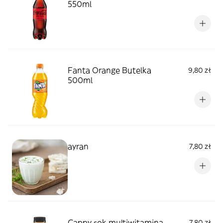
550ml
Fanta Orange Butelka
9,80 zł
500ml
ayran
7,80 zł
Cappy sok multiwitamina
7,80 zł