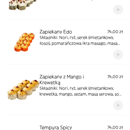
panko, sos unagi, pomarańczowa ikra
masago
Zapiekany Edo
74,00 zł
Składniki: Nori, ryż, serek śmietankowy,
łosoś, pomarańczowa ikra masago, masa
serowa, sos sriracha
Zapiekany z Mango i
74,00 zł
Krewetką
Składniki: Nori, ryż, serek śmietankowy,
krewetka, mango, sezam, masa serowa, sos
unagi
Tempura Spicy
74,00 zł