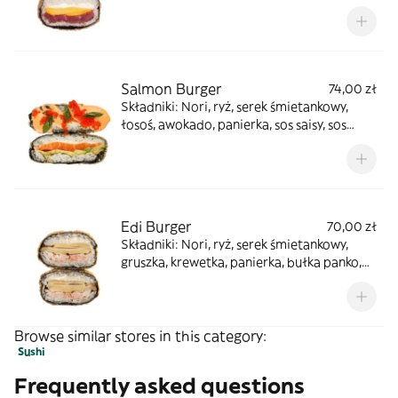
unagi
Salmon Burger
74,00 zł
Składniki: Nori, ryż, serek śmietankowy,
łosoś, awokado, panierka, sos saisy, sos
unagi, pomarańczowa ikra masago, cebula
zielona
Edi Burger
70,00 zł
Składniki: Nori, ryż, serek śmietankowy,
gruszka, krewetka, panierka, bułka panko,
sos unagi
Browse similar stores in this category:
Sushi
Frequently asked questions