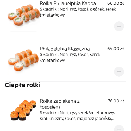
Rolka Philadelphia Kappa
66,00 zł
Składniki: Nori, ryż, łosoś, ogórek, serek
śmietankowy
Philadelphia Klasyczna
64,00 zł
Składniki: Nori, ryż, łosoś, serek
śmietankowy
Ciepłe rolki
Rolka zapiekana z
76,00 zł
łososiem
Składniki: Nori, ryż, serek śmietankowy,
krab śnieżny, łosoś, majonez japoński,
masago pomarańczowe, szczypiorek