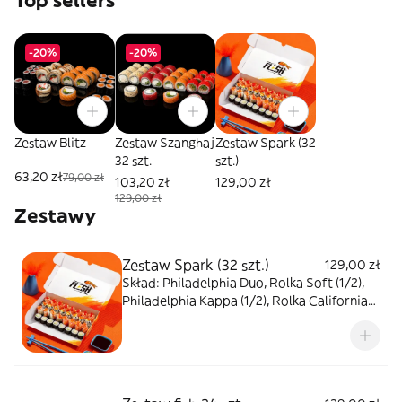
Top sellers
-20%
-20%
Zestaw Blitz
Zestaw Szanghaj
Zestaw Spark (32
32 szt.
szt.)
63,20 zł
79,00 zł
103,20 zł
129,00 zł
129,00 zł
Zestawy
Zestaw Spark (32 szt.)
129,00 zł
Skład: Philadelphia Duo, Rolka Soft (1/2),
Philadelphia Kappa (1/2), Rolka California
Klasyczna, Maki z awokado