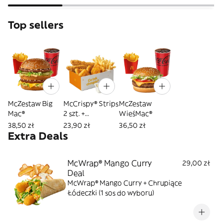
Top sellers
McZestaw Big
McCrispy® Strips
McZestaw
Mac®
2 szt. +
WieśMac®
McNuggets® 5
38,50 zł
23,90 zł
36,50 zł
szt.
Extra Deals
McWrap® Mango Curry
29,00 zł
Deal
McWrap® Mango Curry + Chrupiące
Łódeczki (1 sos do wyboru)