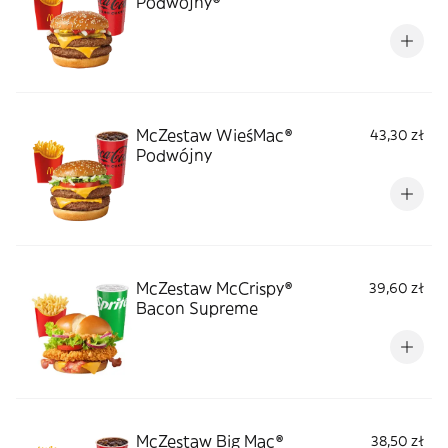
Podwójny®
McZestaw WieśMac®
43,30 zł
Podwójny
McZestaw McCrispy®
39,60 zł
Bacon Supreme
McZestaw Big Mac®
38,50 zł