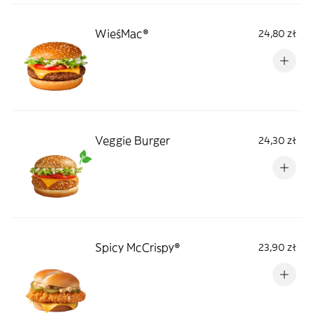
WieśMac®
24,80 zł
Veggie Burger
24,30 zł
Spicy McCrispy®
23,90 zł