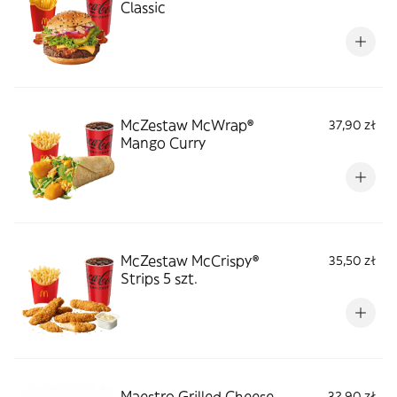
Classic
McZestaw McWrap®
37,90 zł
Mango Curry
McZestaw McCrispy®
35,50 zł
Strips 5 szt.
Maestro Grilled Cheese
32,90 zł