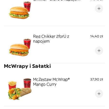
Red Chikker 2forU z
14,40 zł
napojem
McWrapy i Sałatki
McZestaw McWrap®
37,90 zł
Mango Curry