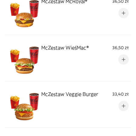
McZestaw McRoyal®
36,50 zł
McZestaw WieśMac®
36,50 zł
McZestaw Veggie Burger
33,40 zł