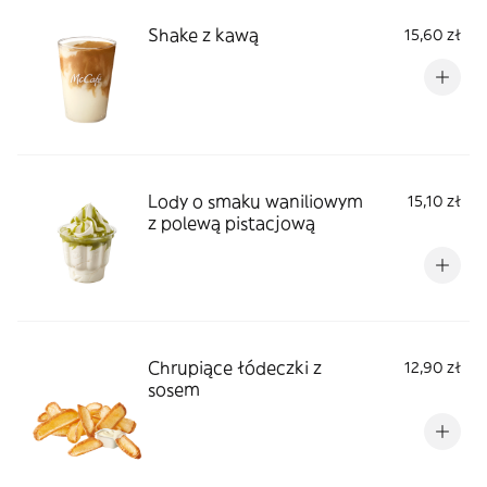
Shake z kawą
15,60 zł
Lody o smaku waniliowym
15,10 zł
z polewą pistacjową
Chrupiące łódeczki z
12,90 zł
sosem