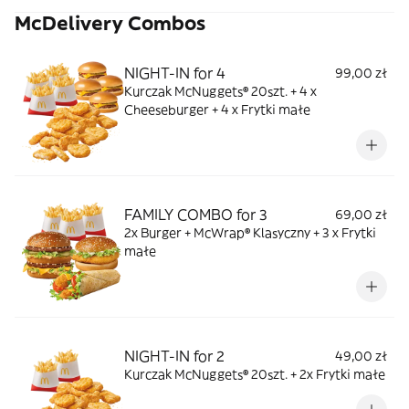
McDelivery Combos
NIGHT-IN for 4
99,00 zł
Kurczak McNuggets® 20szt. + 4 x
Cheeseburger + 4 x Frytki małe
FAMILY COMBO for 3
69,00 zł
2x Burger + McWrap® Klasyczny + 3 x Frytki
małe
NIGHT-IN for 2
49,00 zł
Kurczak McNuggets® 20szt. + 2x Frytki małe