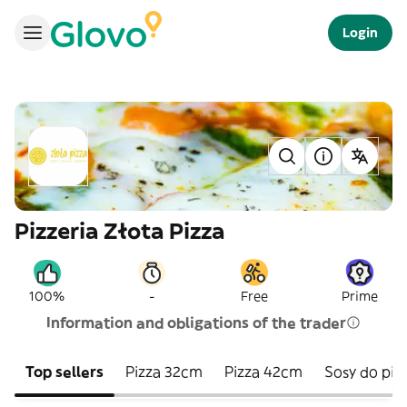
Login
Pizzeria Złota Pizza
-
100%
Free
Prime
Information and obligations of the trader
Top sellers
Pizza 32cm
Pizza 42cm
Sosy do piz