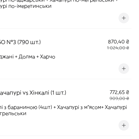
урі по-імеретинськи
О №3 (790 шт.)
870,40 ₴
1 024,00 ₴
джані + Долма + Харчо
ачапурі vs Хінкалі (1 шт.)
772,65 ₴
909,00 ₴
лі з бараниною (4шт) + Хачапурі з м"ясом+ Хачапурі
грельськи