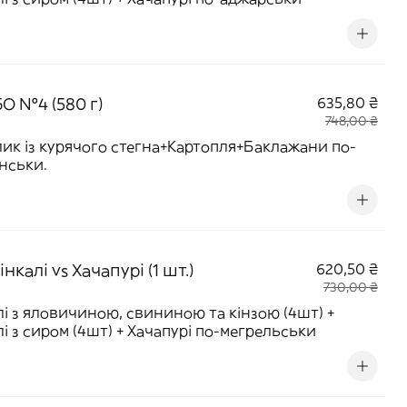
О №4 (580 г)
635,80 ₴
748,00 ₴
к із курячого стегна+Картопля+Баклажани по-
нськи.
інкалі vs Хачапурі (1 шт.)
620,50 ₴
730,00 ₴
лі з яловичиною, свининою та кінзою (4шт) +
лі з сиром (4шт) + Хачапурі по-мегрельськи