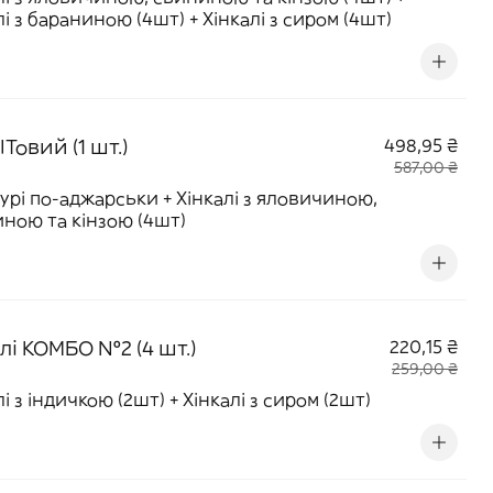
лі з бараниною (4шт) + Хінкалі з сиром (4шт)
ІТовий (1 шт.)
498,95 ₴
587,00 ₴
урі по-аджарськи + Хінкалі з яловичиною,
ною та кінзою (4шт)
лі КОМБО №2 (4 шт.)
220,15 ₴
259,00 ₴
лі з індичкою (2шт) + Хінкалі з сиром (2шт)