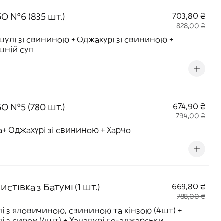
О №6 (835 шт.)
703,80 ₴
828,00 ₴
улі зі свининою + Оджахурі зі свининою +
шній суп
О №5 (780 шт.)
674,90 ₴
794,00 ₴
+ Оджахурі зі свининою + Харчо
истівка з Батумі (1 шт.)
669,80 ₴
788,00 ₴
лі з яловичиною, свининою та кінзою (4шт) +
лі з сиром (4шт) + Хачапурі по-аджарськи