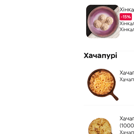
Хінка
-15%
Хінка
Хінка
Хачапурі
Хачап
Хачап
Хачап
(1000
Хачап