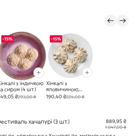
-15%
-15%
Хінкалі з індичкою
Хінкалі з
а сиром (4 шт.)
яловичиною,
свининою та
249,05 ₴
190,40 ₴
293,00 ₴
224,00 ₴
кінзою (4 шт.)
естиваль хачапурі (3 шт.)
889,95 ₴
1 047,00 ₴
урі по-аджарськи + Хачапурі по-мегрельськи +