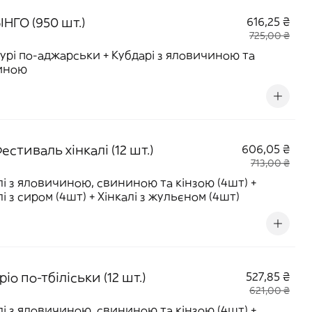
ІНГО (950 шт.)
616,25 ₴
725,00 ₴
урі по-аджарськи + Кубдарі з яловичиною та
иною
естиваль хінкалі (12 шт.)
606,05 ₴
713,00 ₴
лі з яловичиною, свининою та кінзою (4шт) +
лі з сиром (4шт) + Хінкалі з жульєном (4шт)
ріо по-тбіліськи (12 шт.)
527,85 ₴
621,00 ₴
лі з яловичиною, свининою та кінзою (4шт) +