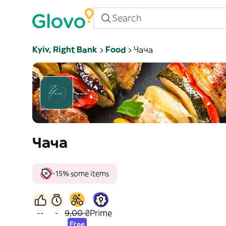
Kyiv, Right Bank
Food
Чача
Чача
-15% some items
--
-
9,00 ₴
Prime
Free