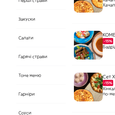
Перші страви
Хачап
Закуски
КОМБ
Салати
-15%
Бадрі
Гарячі страви
Тоне меню
Сет Х
-15%
Хінка
по-ме
Гарніри
Соуси