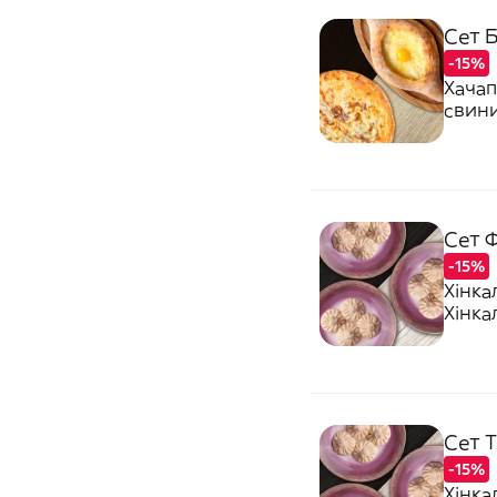
Сет Б
-15%
Хачап
свин
Сет Ф
-15%
Хінка
Хінка
Сет Т
-15%
Хінка