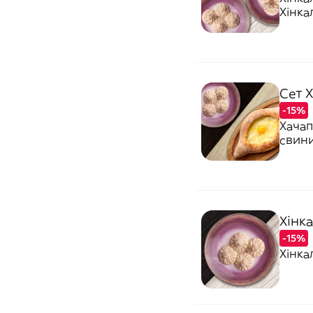
Хінка
Сет Х
-15%
Хачап
свини
Хінка
-15%
Хінка