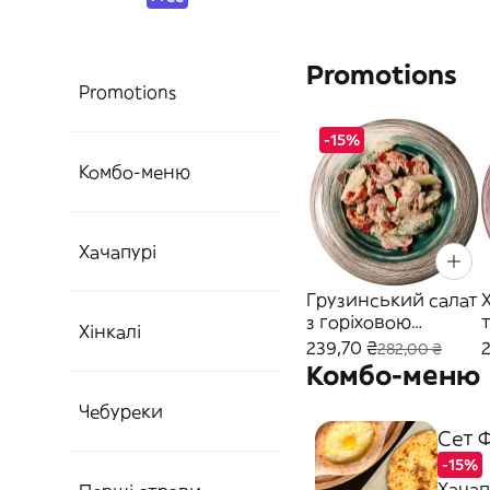
Promotions
Promotions
-15%
Комбо-меню
Хачапурі
Грузинський салат
з горіховою
т
Хінкалі
пастою (350 г)
239,70 ₴
282,00 ₴
Комбо-меню
Чебуреки
Сет Ф
-15%
Хачап