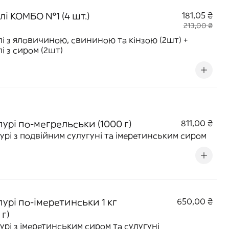
лі КОМБО №1 (4 шт.)
181,05 ₴
213,00 ₴
лі з яловичиною, свининою та кінзою (2шт) +
лі з сиром (2шт)
урі по-мегрельськи (1000 г)
811,00 ₴
урі з подвійним сулугуні та імеретинським сиром
урі по-імеретинськи 1 кг
650,00 ₴
 г)
урі з імеретинським сиром та сулугуні