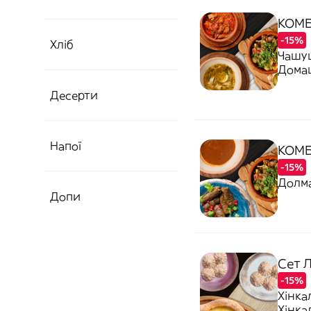
КОМБ
-15%
Хліб
Чашуш
Дома
Десерти
Напої
КОМБ
-15%
Долма
Допи
Сет Л
-15%
Хінка
Хінка