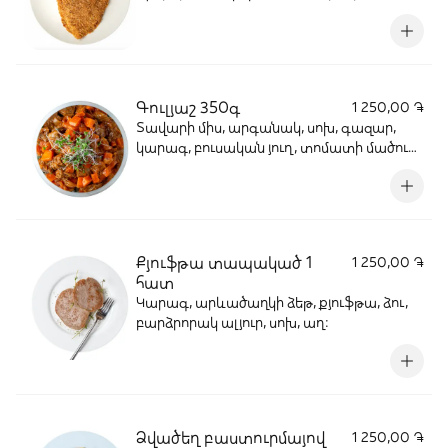
թարթար։
Գուլյաշ 350գ
1 250,00 ֏
Տավարի միս, արգանակ, սոխ, գազար,
կարագ, բուսական յուղ, տոմատի մածուկ,
շաքարավազ, սև պղպեղ, աղ:
Քյուֆթա տապակած 1
1 250,00 ֏
հատ
Կարագ, արևածաղկի ձեթ, քյուֆթա, ձու,
բարձրորակ ալյուր, սոխ, աղ:
Ձվածեղ բաստուրմայով
1 250,00 ֏