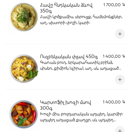
Հավը հնդկական ձևով
1 700,00 ֏
350գ
Հավի կրծքամիս, սերուցք, համեմունքներ,
աղ, սխտորի փոշի, կարի:
Ուզբեկական փլավ 450գ
1 400,00 ֏
Գառան բուդ, երկարահատիկ բրինձ,
սիսեռ, քիմիոն (զիրա), աղ, սև աղացած
պղպեղ, քրքում (շաֆրան), չամիչ՝ սպիտակ
քիշմիշից, սխտոր, արևածաղկի ձեթ,
գազար, սոխ:
Կարտոֆիլ խոզի մսով
1 400,00 ֏
300գ
Խոզի միս, բուլղարական պղպեղ, կարմիր
պղպեղ աղացած, քաղցր, սև պղպեղ
աղացած, աղ, ձեթ, կարտոֆիլ, սոխ,
սամիթ: