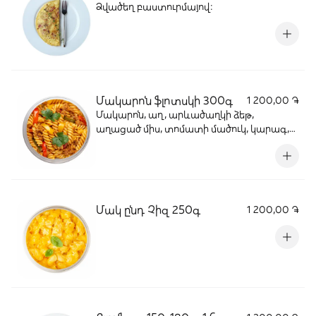
Ձվածեղ բաստուրմայով:
Մակարոն ֆլոտսկի 300գ
1 200,00 ֏
Մակարոն, աղ, արևածաղկի ձեթ,
աղացած միս, տոմատի մածուկ, կարագ,
բուլղարական պղպեղ, մաղադանոս,
սամիթ, սև պղպեղ, սխտոր, սոխ
Մակ ընդ Չիզ 250գ
1 200,00 ֏