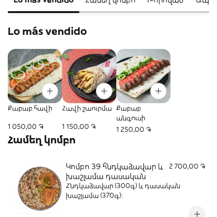
Lo más vendido
Քաբաբ հավի
Հավի շաուրմա
Քաբաբ
անգուսի
1 050,00 ֏
1 150,00 ֏
1 250,00 ֏
Համեղ կոմբո
Կոմբո 39 հնդկաձավար և
2 700,00 ֏
խաշլամա դասական
Հնդկաձավար (300գ) և դասական
խաշլամա (370գ)։