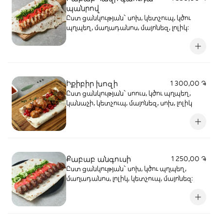
պանրով
Ըստ ցանկության` սոխ, կետչուպ, կծու
պղպեղ, մաղադանոս, մայոնեզ, լոլիկ:
Իքիբիր խոզի
1 300,00 ֏
Ըստ ցանկության` սոուս, կծու պղպեղ,
կանաչի, կետչուպ, մայոնեզ, սոխ, լոլիկ
Քաբաբ անգուսի
1 250,00 ֏
Ըստ ցանկության` սոխ, կծու պղպեղ,
մաղադանոս, լոլիկ, կետչուպ, մայոնեզ: