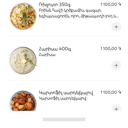
Ռիզոտո 350գ
1 100,00 ֏
Բրինձ, հավի կրծքամիս, գազար,
եգիպտացորեն, ոլոռ, ձիթապտղի յուղ և
համեմունքներ:
Հարիսա 400գ
1 100,00 ֏
Հարիսա
Կարտոֆիլ սարդելկայով
1 100,00 ֏
Կարտոֆիլ սարդելկայով: