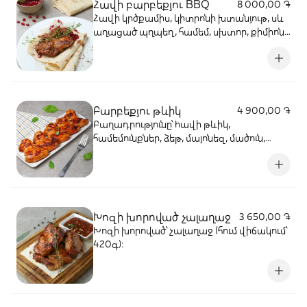
Հավի բարբեքյու BBQ
8 000,00 ֏
Հավի կրծքամիս, կիտրոնի խտանյութ, սև
աղացած պղպեղ, համեմ, սխտոր, քիմիոն,
թթու պղպեղ, արևածաղկի ձեթ, օրեգանո,
Վուրստերշիրյան սոուս, սոյայի սոուս, մեղր,
տոմատի մածուկ, «հեղուկ ծխի» սոուս, աղ,
լոլիկի կետչուպ:
Բարբեքյու թևիկ
4 900,00 ֏
Բաղադրությունը՝ hավի թևիկ,
համեմունքներ, ձեթ, մայոնեզ, մածուն,
շաքարավազ, կետչուպ, սոյայի սոուս:
Խոզի խորոված չալաղաջ
3 650,00 ֏
Խոզի խորոված՝ չալաղաջ (հում վիճակում՝
420գ):