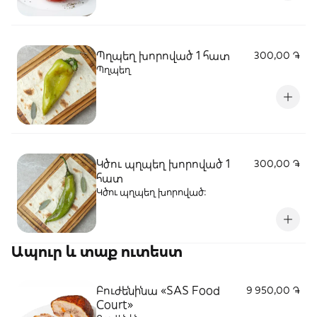
Պղպեղ խորոված 1 հատ
300,00 ֏
Պղպեղ
Կծու պղպեղ խորոված 1
300,00 ֏
հատ
Կծու պղպեղ խորոված:
Ապուր և տաք ուտեստ
Բուժենինա «SAS Food
9 950,00 ֏
Court»