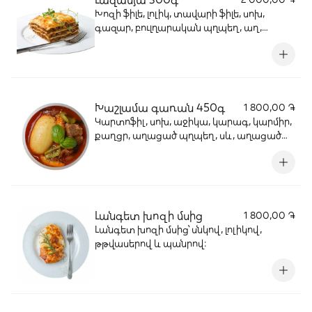
Խոզի ֆիլե, լոլիկ, տավարի ֆիլե, սոխ,
գազար, բուլղարական պղպեղ, աղ,
կարմիր պղպեղ, սև աղացած պղպեղ,
սխտոր, արևածաղկի ձեթ, ձու, կիտրոն,
սամիթ, գաուդա պանիր, ալյուր:
Խաշլամա գառան 450գ
1 800,00 ֏
Կարտոֆիլ, սոխ, աջիկա, կարագ, կարմիր,
քաղցր, աղացած պղպեղ, սև, աղացած
պղպեղ, աղ, բուլղարական պղպեղ,
գառան միս:
Լանգետ խոզի մսից
1 800,00 ֏
Լանգետ խոզի մսից՝ սնկով, լոլիկով,
թթվասերով և պանրով: