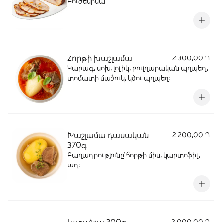
Բուժենինա
Հորթի խաշլամա
2 300,00 ֏
Կարագ, սոխ, լոլիկ, բուլղարական պղպեղ,
տոմատի մածուկ, կծու պղպեղ:
Խաշլամա դասական
2 200,00 ֏
370գ
Բաղադրությունը՝ հորթի միս, կարտոֆիլ,
աղ:
Լազանյա 300գ
2 000,00 ֏