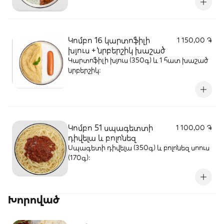
Կոմբո 16 կարտոֆիլի
1 150,00 ֏
խյուս + նրբերշիկ խաշած
Կարտոֆիլի խյուս (350գ) և 1 հատ խաշած
նրբերշիկ։
Կոմբո 51 սպագետտի
1 100,00 ֏
դիվելա և բոլոնեզ
Սպագետի դիվելա (350գ) և բոլոնեզ սոուս
(170գ)։
Խորոված