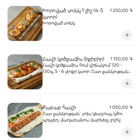
Խորոված սունկ 1 շիշ (4-5
1 250,00 ֏
կտոր)
Խորոված սունկ
Հավի կրծքամիս (իքիբիր)
1 150,00 ֏
Հավի կրծքամիս, հում վիճակում՝ 120 -
130գ, 5 - 6 փոքր կտոր: Ըստ ցանկության`
կծու պղպեղ, կանաչի, կետչուպ, մայոնեզ,
սոխ, լոլիկ:
Քաբաբ հավի
1 050,00 ֏
Ըստ ցանկության` սոխ, կետչուպ, կծու
պղպեղ, մաղադանոս, մայոնեզ, լոլիկ: