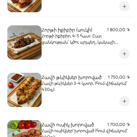
Հորթի իքիբիր (սուկի)
1 800,00 ֏
Հորթի իքիբիր, 4-5 հատ: Ըստ
ցանկության` կծու պղպեղ, կանաչի,
կետչուպ, մայոնեզ, սոխ, լոլիկ:
Հավի թևիկներ խորոված
1 750,00 ֏
Հավի թևիկներ 3-4 կտոր, (հում վիճակում՝
430գ):
Հավի ուսիկ խորոված
1 700,00 ֏
Հավի ուսիկներ՝ խորոված (հում վիճակում՝
440գ):