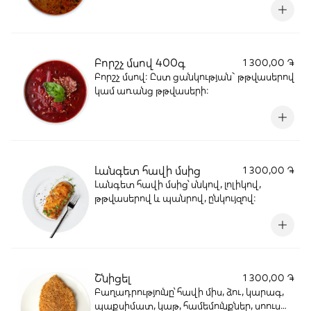
կարտոֆիլ, գառան բուդ, դափնու տերև,
տոմատի մածուկ:
Բորշչ մսով 400գ
1 300,00 ֏
Բորշչ մսով: Ըստ ցանկության` թթվասերով
կամ առանց թթվասերի:
Լանգետ հավի մսից
1 300,00 ֏
Լանգետ հավի մսից՝ սնկով, լոլիկով,
թթվասերով և պանրով, ընկույզով:
Շնիցել
1 300,00 ֏
Բաղադրությունը՝ հավի միս, ձու, կարագ,
պաքսիմատ, կաթ, համեմունքներ, սոուս