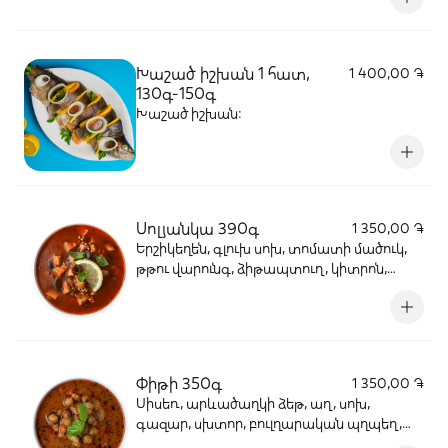
Խաշած իշխան 1 հատ,
1 400,00 ֏
130գ-150գ
Խաշած իշխան:
Սոլյանկա 390գ
1 350,00 ֏
Երշիկեղեն, գլուխ սոխ, տոմատի մածուկ,
թթու վարունգ, ձիթապտուղ, կիտրոն,
կանաչի: Ըստ ցանկության՝ թթվասեր:
Փիթի 350գ
1 350,00 ֏
Սիսեռ, արևածաղկի ձեթ, աղ, սոխ,
գազար, սխտոր, բուլղարական պղպեղ,
կարմիր պղպեղ, սև աղացած պղպեղ,