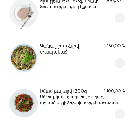
Քյուֆթա 150-180գ, 1 հատ
1 200,00 ֏
Ձու, ալյուր, սոխ, աղ էքստրա:
Կանաչ լոբի ձվով՝
1 150,00 ֏
տապակած
Իմամ բայալդի 300գ
1 100,00 ֏
Սմբուկ, կանաչ պղպեղ, գազար,
արևածաղկի ձեթ, սխտոր, սև աղացած
պղպեղ, մաղադանոս, լոլիկ: