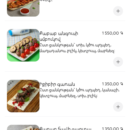
Քաբաբ անգուսի
1 550,00 ֏
սմբուկով
Ըստ ցանկության` սոխ, կծու պղպեղ,
մաղադանոս, լոլիկ, կետչուպ, մայոնեզ:
Իքիբիր գառան
1 350,00 ֏
Ըստ ցանկության` կծու պղպեղ, կանաչի,
կետչուպ, մայոնեզ, սոխ, լոլիկ:
Քաբաբ հավի գաուդա
1 350,00 ֏