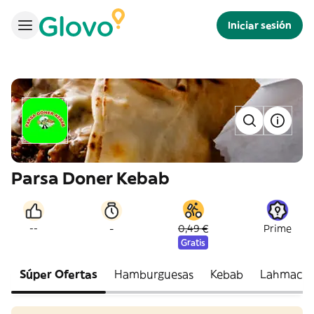
Iniciar sesión
Parsa Doner Kebab
-
--
0,49 €
Prime
Gratis
Súper Ofertas
Hamburguesas
Kebab
Lahmacu