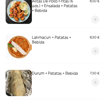
Alitas De Pollo Fritas (6
8,50 €
uds.) + Ensalada + Patatas
+ Bebida
Lahmacun + Patatas +
8,50 €
Bebida
Durum + Patatas + Bebida
7,50 €