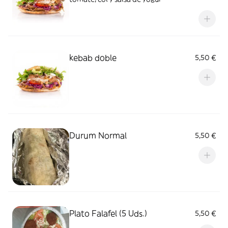
kebab doble
5,50 €
Durum Normal
5,50 €
Plato Falafel (5 Uds.)
5,50 €