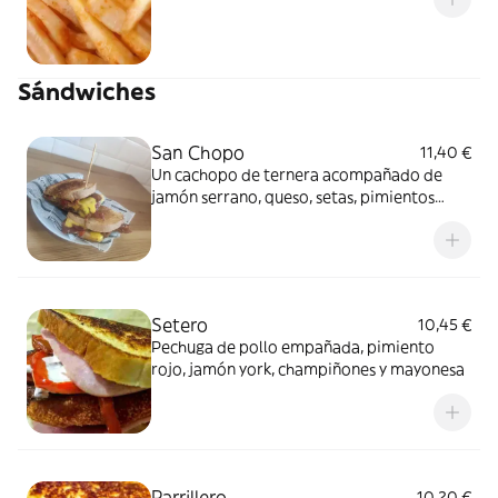
Sándwiches
San Chopo
11,40 €
Un cachopo de ternera acompañado de
jamón serrano, queso, setas, pimientos
rojos, tomate y salsa de miel y mostaza.
Setero
10,45 €
Pechuga de pollo empañada, pimiento
rojo, jamón york, champiñones y mayonesa
Parrillero
10,20 €