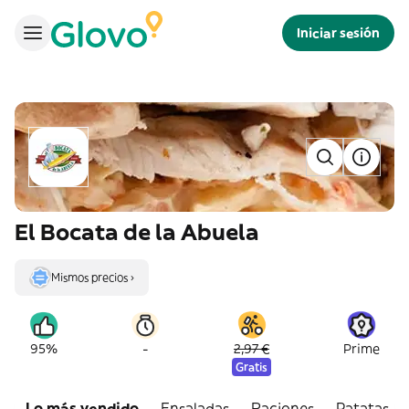
Iniciar sesión
El Bocata de la Abuela
Mismos precios ›
-
95%
2,97 €
Prime
Gratis
Lo más vendido
Ensaladas
Raciones
Patatas