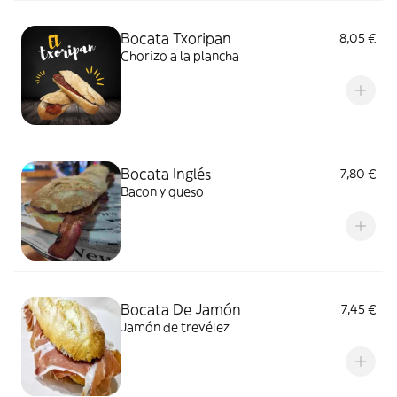
Bocata Txoripan
8,05 €
Chorizo a la plancha
Bocata Inglés
7,80 €
Bacon y queso
Bocata De Jamón
7,45 €
Jamón de trevélez