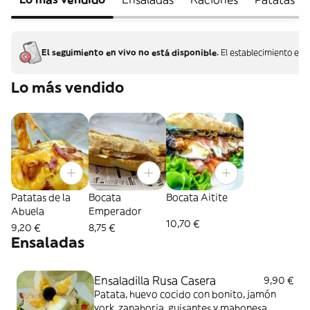
El seguimiento en vivo no está disponible.
El establecimiento ent
Lo más vendido
Patatas de la
Bocata
Bocata Aitite
Abuela
Emperador
10,70 €
9,20 €
8,75 €
Ensaladas
Ensaladilla Rusa Casera
9,90 €
Patata, huevo cocido con bonito, jamón
york, zanahoria, guisantes y mahonesa