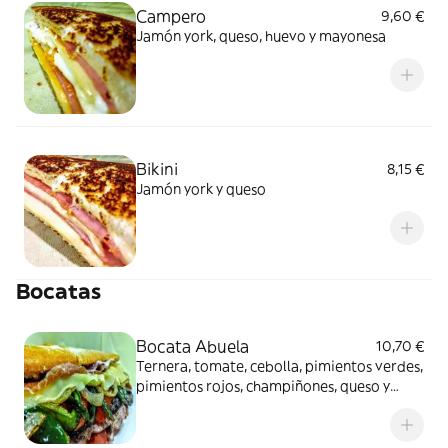
Campero
9,60 €
Jamón york, queso, huevo y mayonesa
Bikini
8,15 €
Jamón york y queso
Bocatas
Bocata Abuela
10,70 €
Ternera, tomate, cebolla, pimientos verdes,
pimientos rojos, champiñones, queso y
jamón de Trevélez