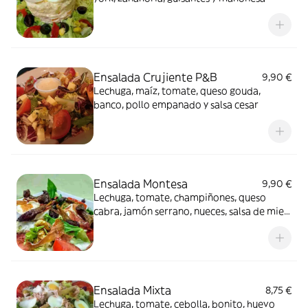
Ensalada Crujiente P&B
9,90 €
Lechuga, maíz, tomate, queso gouda,
banco, pollo empanado y salsa cesar
Ensalada Montesa
9,90 €
Lechuga, tomate, champiñones, queso
cabra, jamón serrano, nueces, salsa de miel
y mostaza
Ensalada Mixta
8,75 €
Lechuga, tomate, cebolla, bonito, huevo