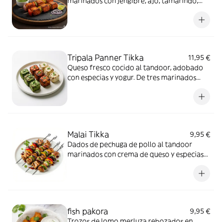
marinados con jengibre, ajo, tamarindo,
yogur y especias. Contiene: cilantro y
lácteo. Con pescado.
Tripala Panner Tikka
11,95 €
Queso fresco cocido al tandoor, adobado
con especias y yogur. De tres marinados
diferentes: menta, masala y crema suave.
Contiene: lácteo, frutos secos y cilantro.
Vegetariano.
Malai Tikka
9,95 €
Dados de pechuga de pollo al tandoor
marinados con crema de queso y especias
con un toque de fenogreco (kasuri methi).
Contiene: frutos secos, cilantro y lácteo.
Con carne de ave.
fish pakora
9,95 €
Trozos de lomo merluza rebozados en