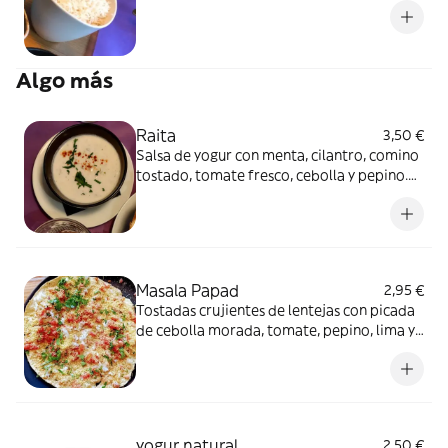
Algo más
Raita
3,50 €
Salsa de yogur con menta, cilantro, comino
tostado, tomate fresco, cebolla y pepino.
Contiene: cilantro y lácteo. Vegetariano.
Masala Papad
2,95 €
Tostadas crujientes de lentejas con picada
de cebolla morada, tomate, pepino, lima y
especias. Vegetariano.
yogur natural
2,50 €