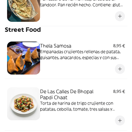
tandoor. Pan recién hecho. Contiene: gluten
y lácteo. Vegetariano.
Street Food
Thela Samosa
8,95 €
Empanadas crujientes rellenas de patata,
guisantes, anacardos, especias y con sus
salsas. Contiene: gluten, cilantro y frutos
secos. Vegetariano.
De Las Calles De Bhopal
8,95 €
Papdi Chaat
Torta de harina de trigo crujiente con
patatas, cebolla, tomate, tres salsas y
topping de granada, cilantro, especias y
fideo de garbanzo crujientes. Contiene:
gluten, cilantro y lácteo. Vegetariano.