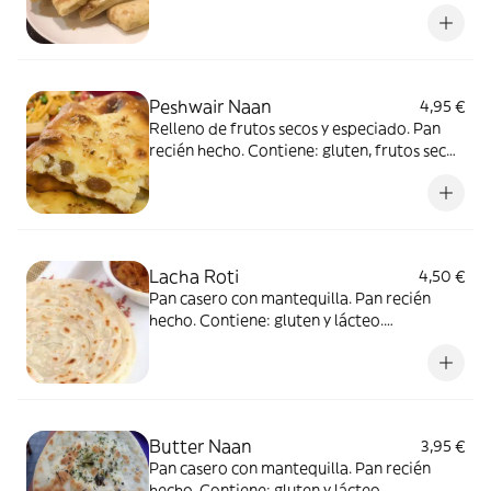
Vegetariano.
Peshwair Naan
4,95 €
Relleno de frutos secos y especiado. Pan
recién hecho. Contiene: gluten, frutos secos
y lácteo. Vegetariano.
Lacha Roti
4,50 €
Pan casero con mantequilla. Pan recién
hecho. Contiene: gluten y lácteo.
Vegetariano.
Butter Naan
3,95 €
Pan casero con mantequilla. Pan recién
hecho. Contiene: gluten y lácteo.