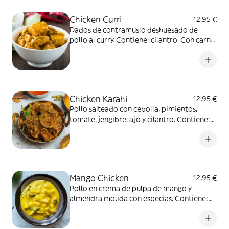
Chicken Curri
12,95 €
Dados de contramuslo deshuesado de
pollo al curry. Contiene: cilantro. Con carne
de ave.
Chicken Karahi
12,95 €
Pollo salteado con cebolla, pimientos,
tomate, jengibre, ajo y cilantro. Contiene:
cilantro. Con carne de ave.
Mango Chicken
12,95 €
Pollo en crema de pulpa de mango y
almendra molida con especias. Contiene:
frutos secos, cilantro y lácteo. Con carne de
ave.