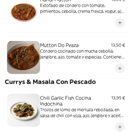
Estofado de cordero con tomate,
pimientos, cebolla, crema fresca, yogur, ajo,
jengibre y especias. Contiene: cilantro y
lácteo.
Mutton Do Pyaza
13,50 €
Cordero cocinado con mucha cebolla,
jengibre, ajo, tomate y especias. Contiene:
cilantro.
Currys & Masala Con Pescado
Chili Garlic Fish Cocina
13,95 €
Indochina
Trozos de lomo de merluza rebozada, en
salsa de chili con soja, ajo, jengibre y aceite
de sésamo. Contiene: soja, cilantro y
nueces. Con pescado.