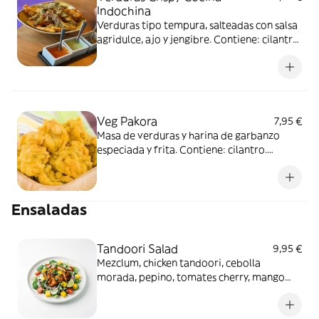
Indochina
Verduras tipo tempura, salteadas con salsa
agridulce, ajo y jengibre. Contiene: cilantro.
Vegetariano.
Veg Pakora
7,95 €
Masa de verduras y harina de garbanzo
especiada y frita. Contiene: cilantro.
Vegetariano.
Ensaladas
Tandoori Salad
9,95 €
Mezclum, chicken tandoori, cebolla
morada, pepino, tomates cherry, mango
fresco y salsa del chef. Con carne de ave.