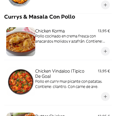
y cilantro. Contiene: cilantro y lácteo.
Vegetariano.
Currys & Masala Con Pollo
Chicken Korma
13,95 €
Pollo cocinado en crema fresca con
anacardos molidos y azafrán. Contiene:
frutos secos, cilantro y lácteo. Con carne de
ave.
Chicken Vindaloo (Tipico
13,95 €
De Goa)
Pollo en curry muy picante con patatas.
Contiene: cilantro. Con carne de ave.