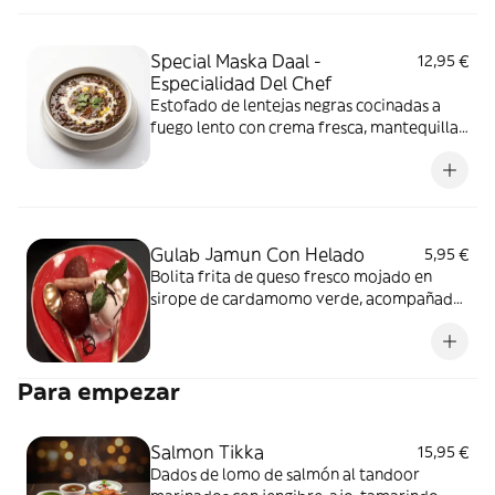
Special Maska Daal -
12,95 €
Especialidad Del Chef
Estofado de lentejas negras cocinadas a
fuego lento con crema fresca, mantequilla,
fenogreco y especias. Contiene: cilantro y
lácteo. Vegetariano.
Gulab Jamun Con Helado
5,95 €
Bolita frita de queso fresco mojado en
sirope de cardamomo verde, acompañado
con helado. Vegetariano.
Para empezar
Salmon Tikka
15,95 €
Dados de lomo de salmón al tandoor