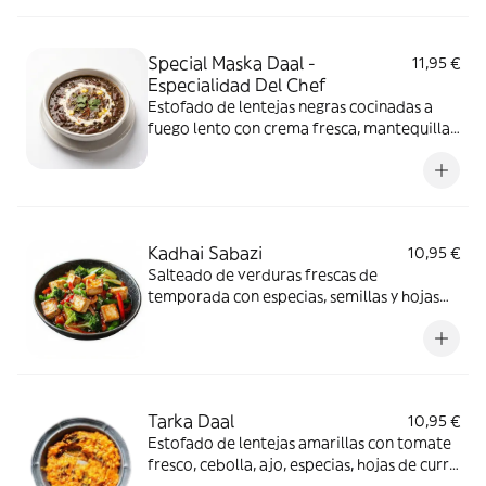
Special Maska Daal -
11,95 €
Especialidad Del Chef
Estofado de lentejas negras cocinadas a
fuego lento con crema fresca, mantequilla,
fenogreco y especias. Contiene: cilantro y
lácteo. Vegetariano.
Kadhai Sabazi
10,95 €
Salteado de verduras frescas de
temporada con especias, semillas y hojas
de cilantro. Contiene: cilantro.
Vegetariano.
Tarka Daal
10,95 €
Estofado de lentejas amarillas con tomate
fresco, cebolla, ajo, especias, hojas de curry