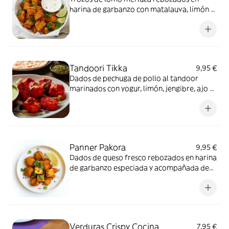
harina de garbanzo con matalauva, limón y
especias. Contiene: cilantro. Con pescado.
Tandoori Tikka
9,95 €
Dados de pechuga de pollo al tandoor
marinados con yogur, limón, jengibre, ajo y
especias, menta y cilantro fresco. Contiene:
cilantro. Con carne de ave.
Panner Pakora
9,95 €
Dados de queso fresco rebozados en harina
de garbanzo especiada y acompañada de
salsa de tamarindo. Contiene: lácteo y
cilantro. Vegetariano.
Verduras Crispy Cocina
7,95 €