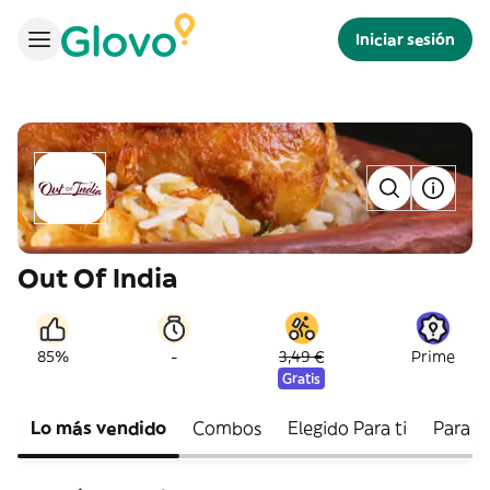
Iniciar sesión
Out Of India
-
85%
3,49 €
Prime
Gratis
Lo más vendido
Combos
Elegido Para ti
Para e