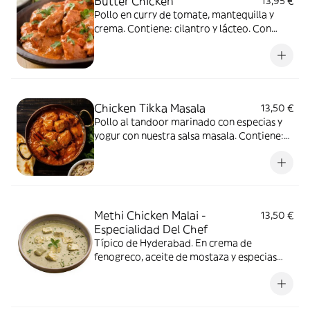
Butter Chicken
13,95 €
Pollo en curry de tomate, mantequilla y
crema. Contiene: cilantro y lácteo. Con
carne de ave.
Chicken Tikka Masala
13,50 €
Pollo al tandoor marinado con especias y
yogur con nuestra salsa masala. Contiene:
cilantro y lácteo. Con carne de ave.
Methi Chicken Malai -
13,50 €
Especialidad Del Chef
Típico de Hyderabad. En crema de
fenogreco, aceite de mostaza y especias
con un toque de nata. Contiene: cilantro y
lácteo. Con carne de ave.