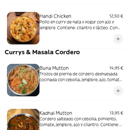
Handi Chicken
12,50 €
Pollo en curry de nata y yogur con ajo y
jengibre. Contiene: cilantro y lácteo. Con
carne de ave.
Currys & Masala Cordero
Buna Mutton
14,95 €
Trozos de pierna de cordero deshuesada
cocinada con cebolla, jengibre, ajo, tomate,
menta, yogur y especias. Contiene: cilantro
y lácteo.
Kadhai Mutton
13,95 €
Cordero salteado con cebolla, pimiento,
tomate, jengibre, ajo y cilantro. Contiene: