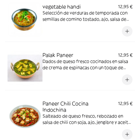
vegetable handi
12,95 €
Selección de verduras de temporada con
semillas de comino tostado, ajo, salsa de
tomate, cebolla y anacardos. Contiene:
frutos secos, cilantro y lácteo. Vegetariano.
Palak Paneer
12,95 €
Dados de queso fresco cocinados en salsa
de crema de espinacas con un toque de
crema y cilantro. Contiene: cilantro y
lácteo. Vegetariano.
Paneer Chili Cocina
12,95 €
Indochina
Salteado de queso fresco, rebozado en
salsa de chili con soja, ajo, jengibre y aceite
de sésamo. Contiene: soja, cilantro, lácteo y
nueces. Vegetariano.