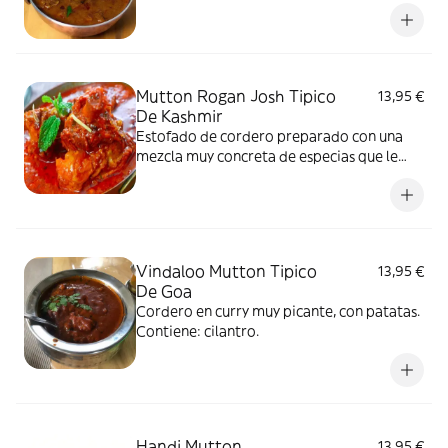
cilantro.
Mutton Rogan Josh Tipico
13,95 €
De Kashmir
Estofado de cordero preparado con una
mezcla muy concreta de especias que le
confiere un aroma y sabor especial.
Contiene: cilantro y lácteo.
Vindaloo Mutton Tipico
13,95 €
De Goa
Cordero en curry muy picante, con patatas.
Contiene: cilantro.
Handi Mutton
13,95 €