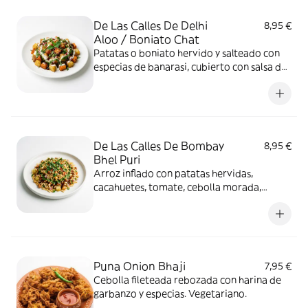
De Las Calles De Delhi
8,95 €
Aloo / Boniato Chat
Patatas o boniato hervido y salteado con
especias de banarasi, cubierto con salsa de
tamarindo, yogur, menta y limón. Topping
de fideos de garbanzo crujientes. Contiene:
cilantro y lácteo. Vegetariano.
De Las Calles De Bombay
8,95 €
Bhel Puri
Arroz inflado con patatas hervidas,
cacahuetes, tomate, cebolla morada,
cilantro, lima, salsas de menta y tamarindo.
Contiene: gluten, cilantro y frutos secos.
Vegetariano.
Puna Onion Bhaji
7,95 €
Cebolla fileteada rebozada con harina de
garbanzo y especias. Vegetariano.