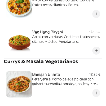
Arroz con verduras y cordero. Contiene:
frutos secos, cilantro y lácteo.
Veg Hand Biryani
14,95 €
Arroz con verduras. Contiene: frutos secos,
cilantro y lácteo. Vegetariano.
Currys & Masala Vegetarianos
Baingan Bharta
12,95 €
Berenjena al horno pelada y picada con
guisantes, cebolla, tomate, ajo y jengibre
con cilantro y especias. Recomendado
comer con roti o naan. Contiene: cilantro.
Vegetariano.