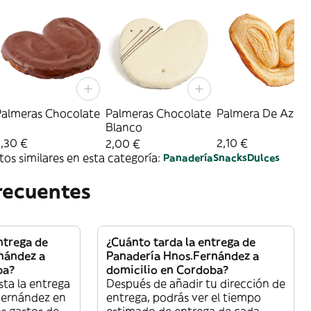
Palmeras Chocolate
Palmeras Chocolate
Palmera De Azúc
Blanco
,30 €
2,10 €
2,00 €
os similares en esta categoría:
Panadería
Snacks
Dulces
recuentes
ntrega de
¿Cuánto tarda la entrega de
nández a
Panadería Hnos.Fernández a
ba?
domicilio en Cordoba?
sta la entrega
Después de añadir tu dirección de
Fernández en
entrega, podrás ver el tiempo