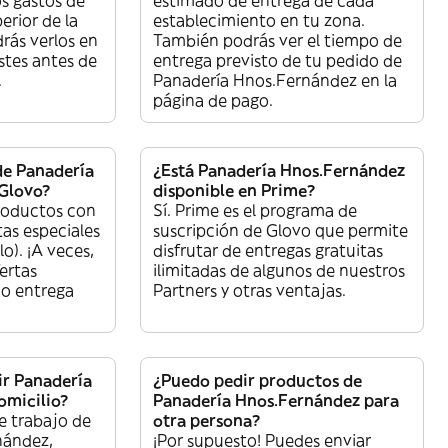
s gastos de
estimado de entrega de cada
erior de la
establecimiento en tu zona.
rás verlos en
También podrás ver el tiempo de
ostes antes de
entrega previsto de tu pedido de
.
Panadería Hnos.Fernández en la
página de pago.
e Panadería
¿Está Panadería Hnos.Fernández
Glovo?
disponible en Prime?
roductos con
Sí. Prime es el programa de
tas especiales
suscripción de Glovo que permite
lo). ¡A veces,
disfrutar de entregas gratuitas
ertas
ilimitadas de algunos de nuestros
 o entrega
Partners y otras ventajas.
r Panadería
¿Puedo pedir productos de
omicilio?
Panadería Hnos.Fernández para
e trabajo de
otra persona?
nández,
¡Por supuesto! Puedes enviar