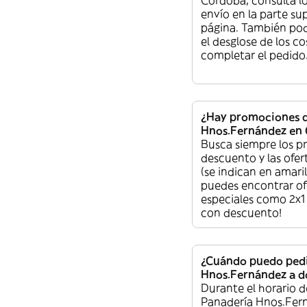
Cordoba, consulta lo
envío en la parte sup
página. También pod
el desglose de los c
completar el pedido
¿Hay promociones d
Hnos.Fernández en 
Busca siempre los p
descuento y las ofer
(se indican en amaril
puedes encontrar of
especiales como 2x1
con descuento!
¿Cuándo puedo pedi
Hnos.Fernández a d
Durante el horario d
Panadería Hnos.Fer