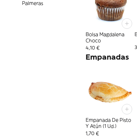
Palmeras
Bolsa Magdalena
Choco
4,10 €
Empanadas
Empanada De Pisto
Y Atún (1 Ud.)
1,70 €