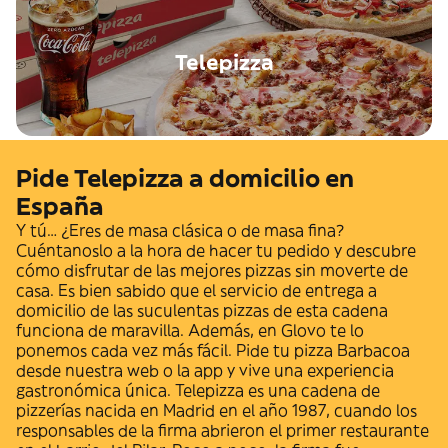
Telepizza
Pide Telepizza a domicilio en
España
Y tú… ¿Eres de masa clásica o de masa fina?
Cuéntanoslo a la hora de hacer tu pedido y descubre
cómo disfrutar de las mejores pizzas sin moverte de
casa. Es bien sabido que el servicio de entrega a
domicilio de las suculentas pizzas de esta cadena
funciona de maravilla. Además, en Glovo te lo
ponemos cada vez más fácil. Pide tu pizza Barbacoa
desde nuestra web o la app y vive una experiencia
gastronómica única. Telepizza es una cadena de
pizzerías nacida en Madrid en el año 1987, cuando los
responsables de la firma abrieron el primer restaurante