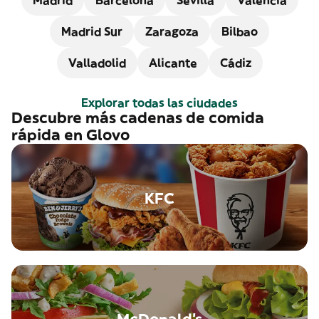
Madrid
Barcelona
Sevilla
Valencia
Madrid Sur
Zaragoza
Bilbao
Valladolid
Alicante
Cádiz
Explorar todas las ciudades
Descubre más cadenas de comida
rápida en Glovo
KFC