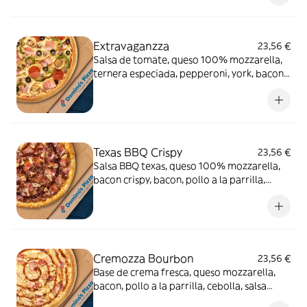
Extravaganzza
23,56 €
Salsa de tomate, queso 100% mozzarella,
ternera especiada, pepperoni, york, bacon,
cebolla, pimiento verde, champiñón y
aceitunas negras.
Texas BBQ Crispy
23,56 €
Salsa BBQ texas, queso 100% mozzarella,
bacon crispy, bacon, pollo a la parrilla,
carne de vacuno, queso cheddar en el
borde y salsa
Cremozza Bourbon
23,56 €
Base de crema fresca, queso mozzarella,
bacon, pollo a la parrilla, cebolla, salsa
Bourbon (0% alcohol)