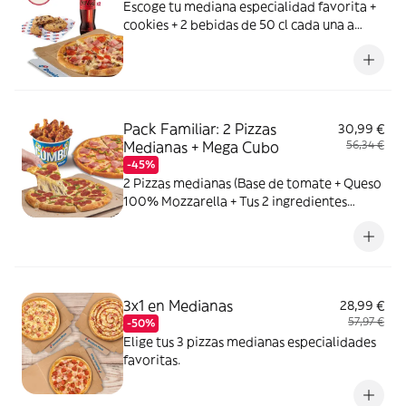
Escoge tu mediana especialidad favorita +
cookies + 2 bebidas de 50 cl cada una a
elegir entre Coca Cola, Coca Cola Zero,
Fanta de naranja, Fuze tea o Aquarius de
limón. Tu CocaCola con premio
Pack Familiar: 2 Pizzas
30,99 €
Medianas + Mega Cubo
56,34 €
-45%
2 Pizzas medianas (Base de tomate + Queso
100% Mozzarella + Tus 2 ingredientes
favoritos) + 1 Mega Cubo de pollo (17
unidades: 5 piezas de Strippers, 6 piezas de
Kickers y 6 piezas de Nuggets.) o Alitas de
pollo marinadas (18 unidades)
3x1 en Medianas
28,99 €
57,97 €
-50%
Elige tus 3 pizzas medianas especialidades
favoritas.