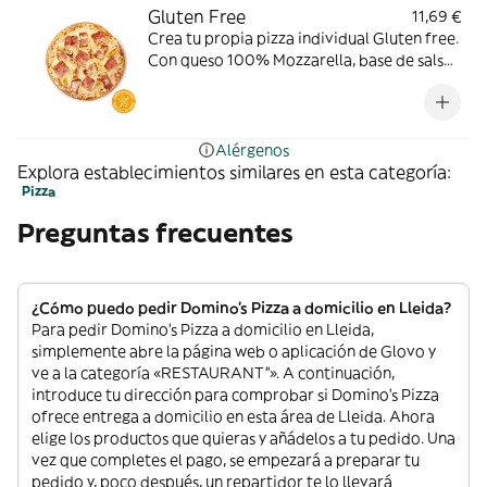
Gluten Free
11,69 €
Crea tu propia pizza individual Gluten free.
Con queso 100% Mozzarella, base de salsa
de tomate. Toppings: pollo a la parrilla,
bacon o york.
Alérgenos
Explora establecimientos similares en esta categoría:
Pizza
Preguntas frecuentes
¿Cómo puedo pedir Domino's Pizza a domicilio en Lleida?
Para pedir Domino's Pizza a domicilio en Lleida,
simplemente abre la página web o aplicación de Glovo y
ve a la categoría «RESTAURANT”». A continuación,
introduce tu dirección para comprobar si Domino's Pizza
ofrece entrega a domicilio en esta área de Lleida. Ahora
elige los productos que quieras y añádelos a tu pedido. Una
vez que completes el pago, se empezará a preparar tu
pedido y, poco después, un repartidor te lo llevará