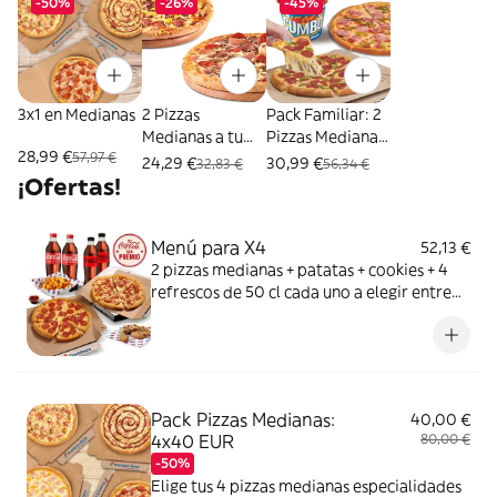
-50%
-26%
-45%
3x1 en Medianas
2 Pizzas
Pack Familiar: 2
Medianas a tu
Pizzas Medianas
28,99 €
57,97 €
gusto
+ Mega Cubo
24,29 €
30,99 €
32,83 €
56,34 €
¡Ofertas!
Menú para X4
52,13 €
2 pizzas medianas + patatas + cookies + 4
refrescos de 50 cl cada uno a elegir entre
Coca Cola, Coca Cola Zero, Fanta de
naranja, Fuze tea o Aquarius de limón. Tu
CocaCola con premio
Pack Pizzas Medianas:
40,00 €
4x40 EUR
80,00 €
-50%
Elige tus 4 pizzas medianas especialidades