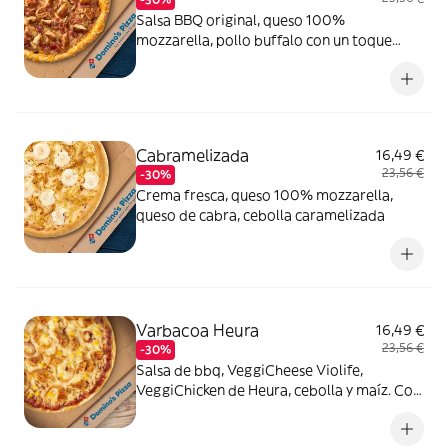
Salsa BBQ original, queso 100%
mozzarella, pollo buffalo con un toque
picante, bacon crispy, cebolla caramelizada
y queso
Cabramelizada
16,49 €
23,56 €
-30%
Crema fresca, queso 100% mozzarella,
queso de cabra, cebolla caramelizada
Varbacoa Heura
16,49 €
23,56 €
-30%
Salsa de bbq, VeggiCheese Violife,
VeggiChicken de Heura, cebolla y maíz. Con
masa veggi Thin Crust.