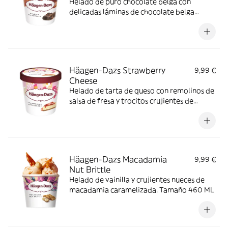
Helado de puro chocolate belga con
delicadas láminas de chocolate belga
negro. Tamaño 460 ML
Häagen-Dazs Strawberry
9,99 €
Cheese
Helado de tarta de queso con remolinos de
salsa de fresa y trocitos crujientes de
galleta. Tamaño 460 ML
Häagen-Dazs Macadamia
9,99 €
Nut Brittle
Helado de vainilla y crujientes nueces de
macadamia caramelizada. Tamaño 460 ML