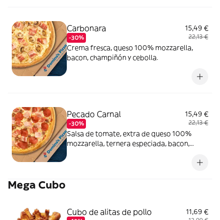
Carbonara
15,49 €
22,13 €
-30%
Crema fresca, queso 100% mozzarella,
bacon, champiñón y cebolla.
Pecado Carnal
15,49 €
22,13 €
-30%
Salsa de tomate, extra de queso 100%
mozzarella, ternera especiada, bacon,
pepperoni y york.
Mega Cubo
Cubo de alitas de pollo
11,69 €