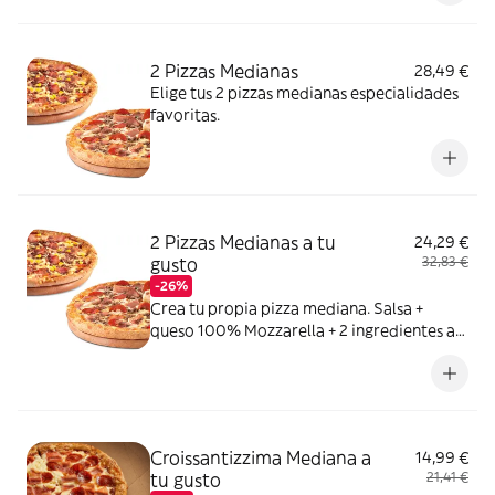
2 Pizzas Medianas
28,49 €
Elige tus 2 pizzas medianas especialidades
favoritas.
2 Pizzas Medianas a tu
24,29 €
gusto
32,83 €
-26%
Crea tu propia pizza mediana. Salsa +
queso 100% Mozzarella + 2 ingredientes a
elegir entre: York, Bacon, Bacon Crispy,
Carne de vacuno, Pollo a la parrilla,
Pepperoni, Atún,Champiñón, Cebolla,
Cebolla Caramelizada, Pimiento verde,
Maiz, Aceitunas negras
Croissantizzima Mediana a
14,99 €
tu gusto
21,41 €