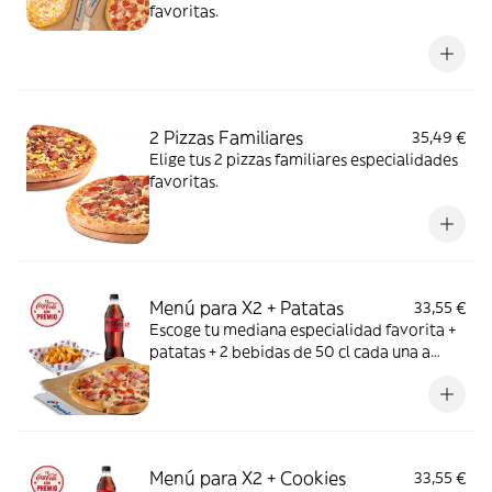
favoritas.
2 Pizzas Familiares
35,49 €
Elige tus 2 pizzas familiares especialidades
favoritas.
Menú para X2 + Patatas
33,55 €
Escoge tu mediana especialidad favorita +
patatas + 2 bebidas de 50 cl cada una a
elegir entre Coca Cola, Coca Cola Zero,
Fanta de naranja, Fuze tea o Aquarius de
limón. Tu CocaCola con premio
Menú para X2 + Cookies
33,55 €