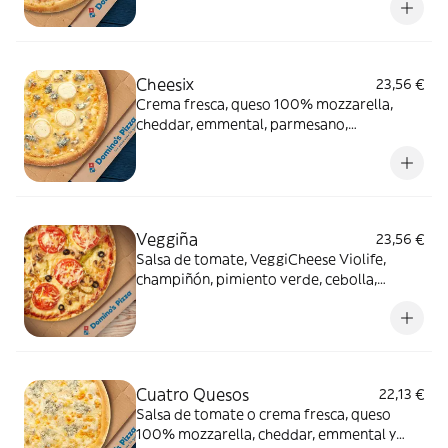
Cheesix
23,56 €
Crema fresca, queso 100% mozzarella,
cheddar, emmental, parmesano,
gorgonzola, queso de cabra
Veggiña
23,56 €
Salsa de tomate, VeggiCheese Violife,
champiñón, pimiento verde, cebolla,
aceitunas negras y tomate natural. Con
masa veggi Thin Crust.
Cuatro Quesos
22,13 €
Salsa de tomate o crema fresca, queso
100% mozzarella, cheddar, emmental y