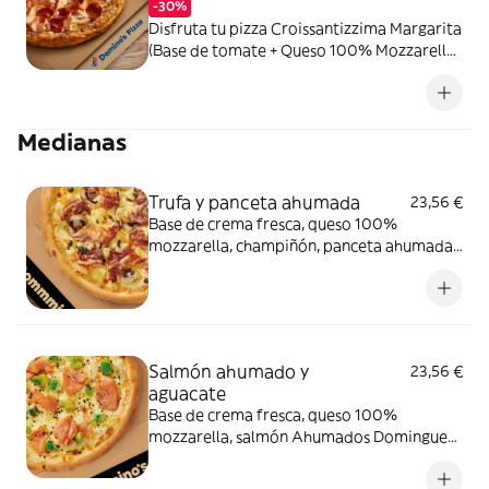
-30%
Disfruta tu pizza Croissantizzima Margarita
(Base de tomate + Queso 100% Mozzarella)
+ Tus 2 ingredientes favoritos
Medianas
Trufa y panceta ahumada
23,56 €
Base de crema fresca, queso 100%
mozzarella, champiñón, panceta ahumada
y salsa de trufa negra.
Salmón ahumado y
23,56 €
aguacate
Base de crema fresca, queso 100%
mozzarella, salmón Ahumados Dominguez
en lonchas, aguacate, eneldo y sésamo
negro.