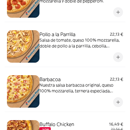
mozzarella y doble de pepperoni.
Pollo a la Parrilla
22,13 €
Salsa de tomate, queso 100% mozzarella,
doble de pollo a la parrilla, cebolla,
champiñón y maíz.
Barbacoa
22,13 €
Nuestra salsa barbacoa original, queso
100% mozzarella, ternera especiada,
cebolla, bacon y maíz.
Buffalo Chicken
16,49 €
23,56 €
-30%