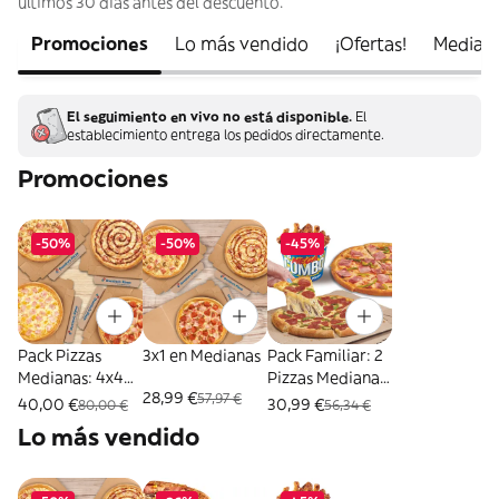
últimos 30 días antes del descuento.
Promociones
Lo más vendido
¡Ofertas!
Median
El seguimiento en vivo no está disponible.
El
establecimiento entrega los pedidos directamente.
Promociones
-50%
-50%
-45%
Pack Pizzas
3x1 en Medianas
Pack Familiar: 2
Medianas: 4x40
Pizzas Medianas
28,99 €
57,97 €
EUR
+ Mega Cubo
40,00 €
30,99 €
80,00 €
56,34 €
Lo más vendido