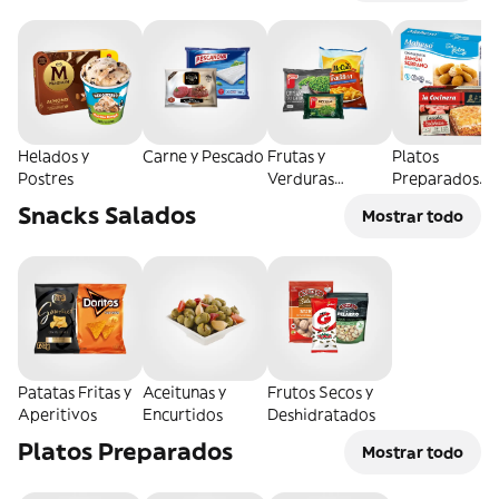
Helados y
Carne y Pescado
Frutas y
Platos
Postres
Verduras
Preparados
Congeladas
Congelados
Snacks Salados
Mostrar todo
Patatas Fritas y
Aceitunas y
Frutos Secos y
Aperitivos
Encurtidos
Deshidratados
Platos Preparados
Mostrar todo