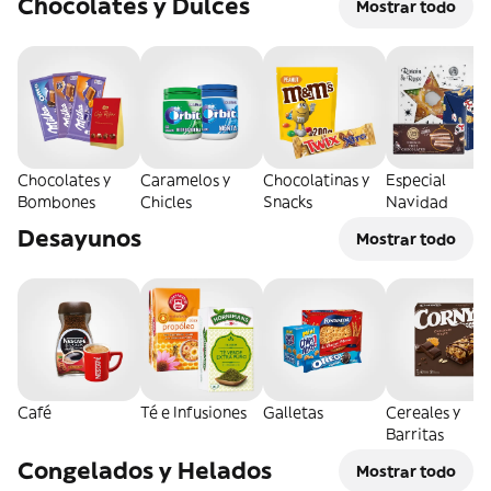
Chocolates y Dulces
Mostrar todo
Chocolates y
Caramelos y
Chocolatinas y
Especial
Bombones
Chicles
Snacks
Navidad
Desayunos
Mostrar todo
Café
Té e Infusiones
Galletas
Cereales y
Barritas
Congelados y Helados
Mostrar todo