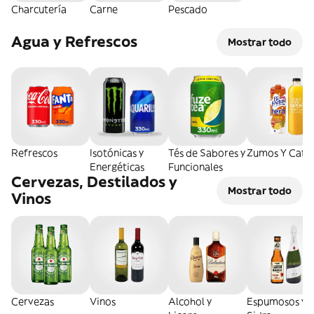
Charcutería
Carne
Pescado
Agua y Refrescos
Mostrar todo
Refrescos
Isotónicas y
Tés de Sabores y
Zumos Y Café
Energéticas
Funcionales
Cervezas, Destilados y
Mostrar todo
Vinos
Cervezas
Vinos
Alcohol y
Espumosos y