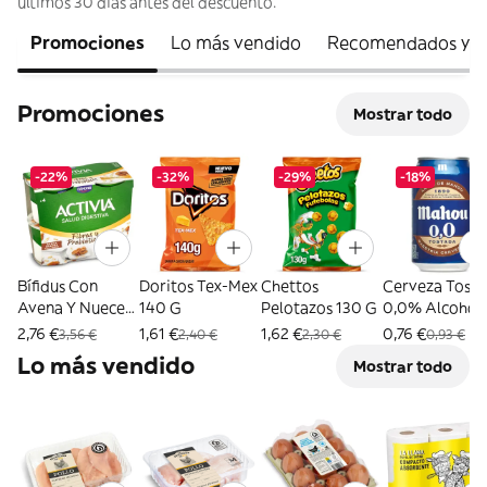
últimos 30 días antes del descuento.
Promociones
Lo más vendido
Recomendados y N
Promociones
Mostrar todo
-22%
-32%
-29%
-18%
Bífidus Con
Doritos Tex-Mex
Chettos
Cerveza Tost
Avena Y Nueces
140 G
Pelotazos 130 G
0,0% Alcohol
Activia Pack 4 X
Mahou 33 Cl
2,76 €
1,61 €
1,62 €
0,76 €
3,56 €
2,40 €
2,30 €
0,93 €
115 G
Lo más vendido
Mostrar todo