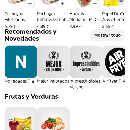
Pechugas
Pechugas
Huevos
Papel De Coci
Fileteadas
Enteras De Pollo
Medianos M De
Absorbente D
Selección De Dia
Selección De Dia
Gallinas Criadas
La Llama 3
4,79 €
4,89 €
2,99 €
2,65 €
Recomendados y
Bandeja 650 G
720 G Aprox.
En Suelo Dia 12
Unidades
Mostrar todo
Aprox.
Unidades
Novedades
Novedades Dia
Mejor Valorados
Imprescindibles
Airfryer DIA
Verano
Frutas y Verduras