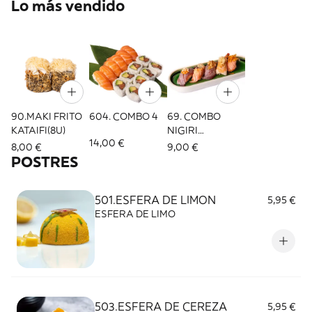
Lo más vendido
90.MAKI FRITO
604. COMBO 4
69. COMBO
KATAIFI(8U)
NIGIRI
14,00 €
FLAMEADO (5U)
8,00 €
9,00 €
POSTRES
501.ESFERA DE LIMON
5,95 €
ESFERA DE LIMO
503.ESFERA DE CEREZA
5,95 €