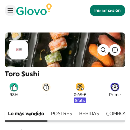
Iniciar sesión
Toro Sushi
-
98%
0,49 €
Prime
Gratis
Lo más vendido
POSTRES
BEBIDAS
COMBOS