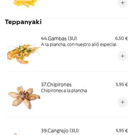
Teppanyaki
44.Gambas (3U)
6,50 €
A la plancha, con nuestro alió especial.
37.Chipirones
5,95 €
Chipirones a la plancha
39.Cangrejo (3U)
5,95 €