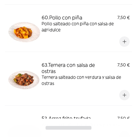
60.Pollo con piña
7,50 €
Pollo salteado con piña con salsa de
agridulce
63.Ternera con salsa de
7,50 €
ostras
Ternera salteado con verdura y salsa de
ostras
52.Arroz frito trufada
7,50 €
Arroz con trufa, champiñones y ternera