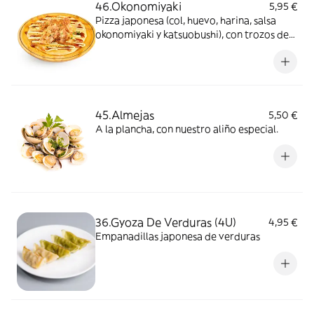
46.Okonomiyaki
5,95 €
Pizza japonesa (col, huevo, harina, salsa
okonomiyaki y katsuobushi), con trozos de
sepia
45.Almejas
5,50 €
A la plancha, con nuestro aliño especial.
36.Gyoza De Verduras (4U)
4,95 €
Empanadillas japonesa de verduras