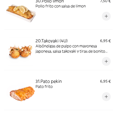
30.Pollo limon
7,50 €
Pollo frito con salsa de limon
20.Takoyaki (4U)
6,95 €
Albóndigas de pulpo con mayonesa
japonesa, salsa takoyaki y tiras de bonito
seco.
31.Pato pekin
6,95 €
Pato frito