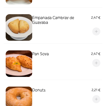
Empanada Cambray de
2,47 €
Guayaba
Pan Soya
2,47 €
Donuts
2,21 €