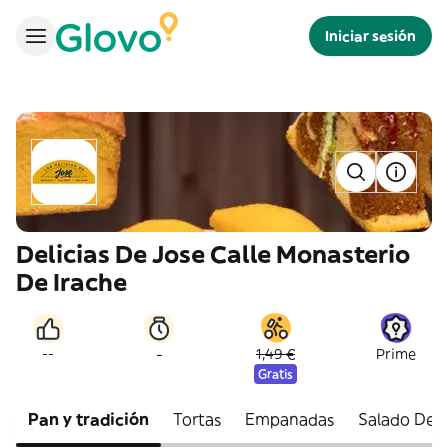
Iniciar sesión
Delicias De Jose Calle Monasterio
De Irache
-
--
1,49 €
Prime
Gratis
Pan y tradición
Tortas
Empanadas
Salado Deli