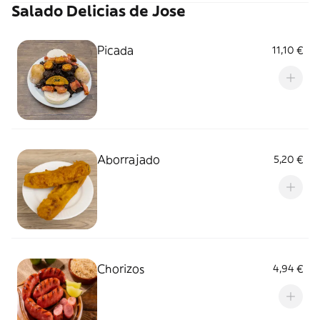
Salado Delicias de Jose
Picada
11,10 €
Aborrajado
5,20 €
Chorizos
4,94 €