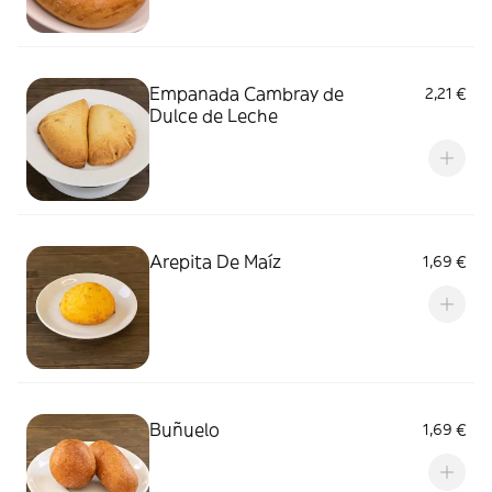
Empanada Cambray de
2,21 €
Dulce de Leche
Arepita De Maíz
1,69 €
Buñuelo
1,69 €