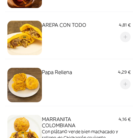
AREPA CON TODO
4,81 €
Papa Rellena
4,29 €
MARRANITA
4,16 €
COLOMBIANA
Con plátan0 verde bien machacado y
relleno de Chicharrón crujiente