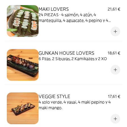
MAKI LOVERS
21,61 €
24 PIEZAS · 4 salmón, 4 atún, 4
mantequilla, 4 aguacate, 4 pepino y 4
mango
GUNKAN HOUSE LOVERS
18,61 €
6 Pzas. 2 Sibuyas, 2 Kamikazes y 2 XO
VEGGIE STYLE
17,61 €
4 solo verde, 4 yasai, 4 maki pepino y 4
maki mango.