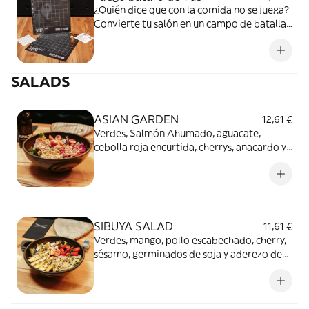
¿Quién dice que con la comida no se juega?
Convierte tu salón en un campo de batalla
con nuestra versión de “hundir la flota” con
Sushi. Risas, piques épicos y estrategias
absurdas garantizadas. Da igual que
SALADS
juegues con tu pareja o con tus amigos.
¿Preparados para el plan perfecto? ¡Que
empiece la batalla!
ASIAN GARDEN
12,61 €
Verdes, Salmón Ahumado, aguacate,
cebolla roja encurtida, cherrys, anacardo y
aderezo de vinagreta curry-miel
SIBUYA SALAD
11,61 €
Verdes, mango, pollo escabechado, cherry,
sésamo, germinados de soja y aderezo de
miel y mostaza.