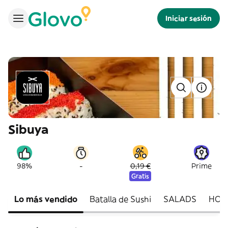
Iniciar sesión
Sibuya
-
98%
0,19 €
Prime
Gratis
Lo más vendido
Batalla de Sushi
SALADS
HOT 