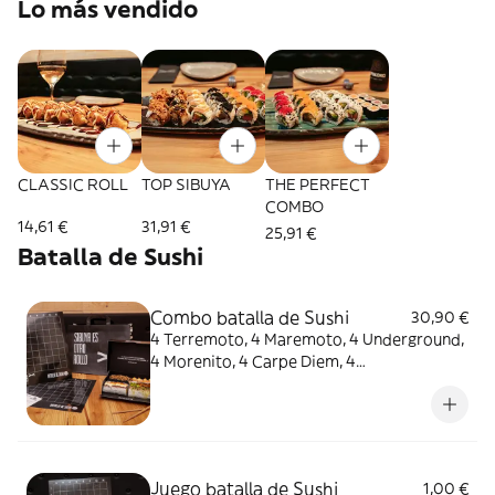
Lo más vendido
CLASSIC ROLL
TOP SIBUYA
THE PERFECT
COMBO
14,61 €
31,91 €
25,91 €
Batalla de Sushi
Combo batalla de Sushi
30,90 €
4 Terremoto, 4 Maremoto, 4 Underground,
4 Morenito, 4 Carpe Diem, 4
AcevichadoIncluye el juego Batalla de
Sushi.
Juego batalla de Sushi
1,00 €