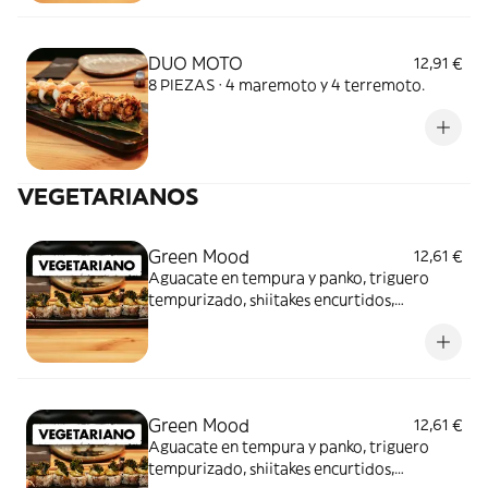
DUO MOTO
12,91 €
8 PIEZAS · 4 maremoto y 4 terremoto.
VEGETARIANOS
Green Mood
12,61 €
Aguacate en tempura y panko, triguero
tempurizado, shiitakes encurtidos,
cuebierto de guacamole y crujiente de kale
con salsas de jalapeño y soja dulce
Green Mood
12,61 €
Aguacate en tempura y panko, triguero
tempurizado, shiitakes encurtidos,