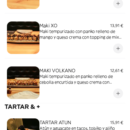
Maki XO
13,91 €
Maki tempurizado con panko relleno de
mango y queso crema con topping de mix
de setas, cebolla frita y braseado con salsa
de anguila y foie micuit.
MAKI VOLKANO
12,61 €
Maki tempurizado en panko relleno de
cebolla encurtida y queso crema con
topping de dinamita braseada con salsa de
anguila.
TARTAR & +
TARTAR ATUN
15,91 €
Atún y aguacate en tacos, tobiko y aliño