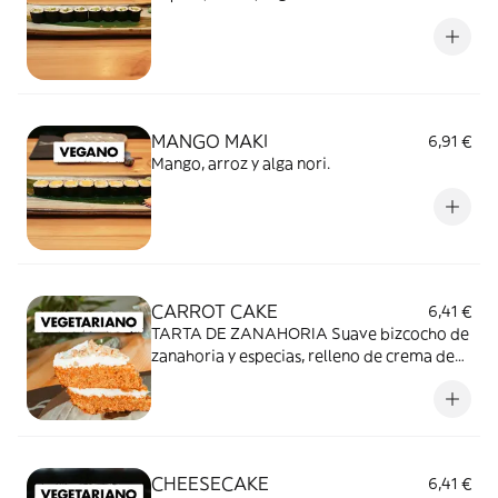
MANGO MAKI
6,91 €
Mango, arroz y alga nori.
CARROT CAKE
6,41 €
TARTA DE ZANAHORIA Suave bizcocho de
zanahoria y especias, relleno de crema de
queso y pasas. Cubierto de crema y trocitos
de nueces.
CHEESECAKE
6,41 €