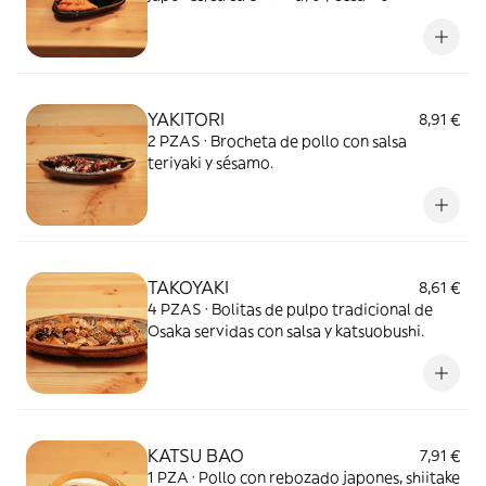
YAKITORI
8,91 €
2 PZAS · Brocheta de pollo con salsa
teriyaki y sésamo.
TAKOYAKI
8,61 €
4 PZAS · Bolitas de pulpo tradicional de
Osaka servidas con salsa y katsuobushi.
KATSU BAO
7,91 €
1 PZA · Pollo con rebozado japones, shiitake