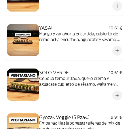
cuebierto de guacamole y crujiente de kale
con salsas de jalapeño y soja dulce
YASAI
10,61 €
Mango y zanahoria encurtida, cubierto de
remolacha encurtida, aguacate y sésamo,
servido con salsa yuzu wasabi y salsa Sibuya
SOLO VERDE
10,61 €
Cebolla tempurizada, queso crema y
aguacate cubierto de sésamo, wakame y
salsa miel y mostaza.
Gyozas Veggie (5 Pzas.)
9,91 €
Empanadillas japonesas rellenas de mix de
verduras con salsa curry-miel