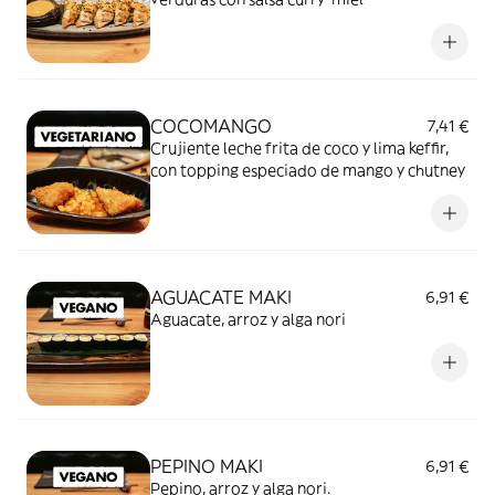
COCOMANGO
7,41 €
Crujiente leche frita de coco y lima keffir,
con topping especiado de mango y chutney
AGUACATE MAKI
6,91 €
Aguacate, arroz y alga nori
PEPINO MAKI
6,91 €
Pepino, arroz y alga nori.