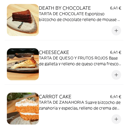
DEATH BY CHOCOLATE
6,41 €
TARTA DE CHOCOLATE Esponjoso
bizcocho de chocolate relleno de mousse y
cubierto de ganaché.
CHEESECAKE
6,41 €
TARTA DE QUESO Y FRUTOS ROJOS Base
de galleta y relleno de queso crema fresco
horneado. Cubierta de frutos secos.
CARROT CAKE
6,41 €
TARTA DE ZANAHORIA Suave bizcocho de
zanahoria y especias, relleno de crema de
queso y pasas. Cubierto de crema y trocitos
de nueces.