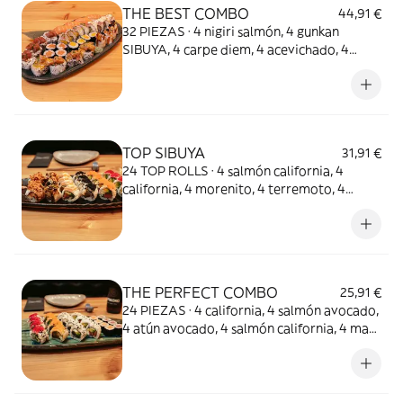
THE BEST COMBO
44,91 €
32 PIEZAS · 4 nigiri salmón, 4 gunkan
SIBUYA, 4 carpe diem, 4 acevichado, 4
tartar roll, 4 rock and roll, 4 maki mango y 4
maki salmón.
TOP SIBUYA
31,91 €
24 TOP ROLLS · 4 salmón california, 4
california, 4 morenito, 4 terremoto, 4
maremoto y 4 underground
THE PERFECT COMBO
25,91 €
24 PIEZAS · 4 california, 4 salmón avocado,
4 atún avocado, 4 salmón california, 4 maki
atún y 4 maki salmón.