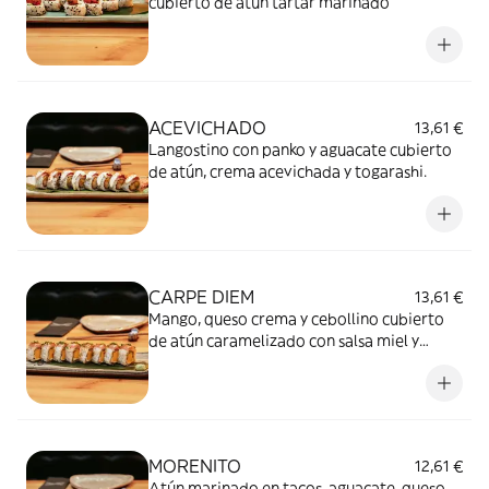
cubierto de atún tartar marinado
ACEVICHADO
13,61 €
Langostino con panko y aguacate cubierto
de atún, crema acevichada y togarashi.
CARPE DIEM
13,61 €
Mango, queso crema y cebollino cubierto
de atún caramelizado con salsa miel y
mostaza.
MORENITO
12,61 €
Atún marinado en tacos, aguacate, queso