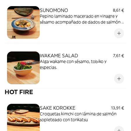
SUNOMONO
8,61 €
Pepino laminado macerado en vinagre y
sésamo acompañado de dados de salmón y
mango.
WAKAME SALAD
7,61 €
Alga wakame con sésamo, tobiko y
especias.
HOT FIRE
SAKE KOROKKE
13,91 €
Croquetas kimchi con lámina de salmón
sopleteado con tonkatsu