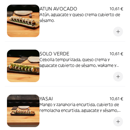
ATUN AVOCADO
10,61 €
Atún, aguacate y queso crema cubierto de
sésamo.
SOLO VERDE
10,61 €
Cebolla tempurizada, queso crema y
aguacate cubierto de sésamo, wakame y
salsa miel y mostaza.
YASAI
10,61 €
Mango y zanahoria encurtida, cubierto de
remolacha encurtida, aguacate y sésamo,
servido con salsa yuzu wasabi y salsa Sibuya