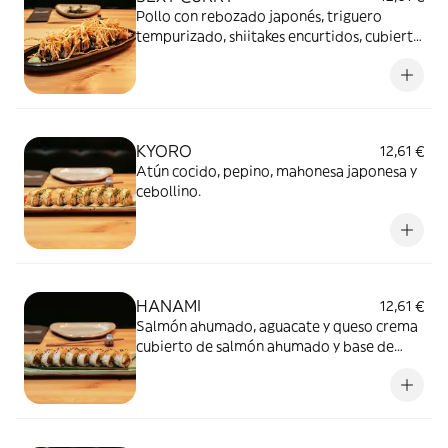
Pollo con rebozado japonés, triguero
tempurizado, shiitakes encurtidos, cubierto
crujiente de wonton y salsa mayo curry
KYORO
12,61 €
Atún cocido, pepino, mahonesa japonesa y
cebollino.
HANAMI
12,61 €
Salmón ahumado, aguacate y queso crema
cubierto de salmón ahumado y base de
sésamo.