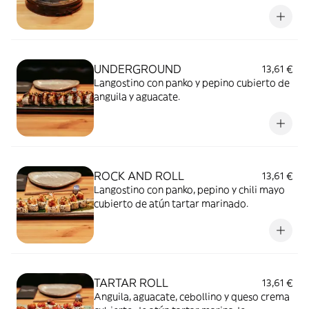
de sashimi de buey sopleteado, cubierto de
salsa anguila y mayotrufa y ahumado
UNDERGROUND
13,61 €
Langostino con panko y pepino cubierto de
anguila y aguacate.
ROCK AND ROLL
13,61 €
Langostino con panko, pepino y chili mayo
cubierto de atún tartar marinado.
TARTAR ROLL
13,61 €
Anguila, aguacate, cebollino y queso crema