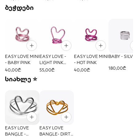
ბეჭდები
EASY LOVE MINI
EASY LOVE -
EASY LOVE MINI
BABY - SILVE
- BABY PINK
LIGHT PINK
- HOT PINK
180,00₾
$42.00
40,00₾
55,00₾
40,00₾
სიახლე ⭐
EASY LOVE
EASY LOVE
BANGLE -
BANGLE- DIRTY