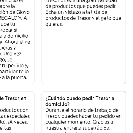
abre la
de productos que puedes pedir.
ción de Glovo
Echa un vistazo a la lista de
«REGALO”». A
productos de Tresor y elige lo que
duce tu
quieras.
robar si
a a domicilio
si. Ahora elige
ieras y
o. Una vez
go, se
 tu pedido y,
artidor te lo
 a la puerta.
e Tresor en
¿Cuándo puedo pedir Tresor a
domicilio?
roductos con
Durante el horario de trabajo de
tas especiales
Tresor, puedes hacer tu pedido en
lo). ¡A veces,
cualquier momento. Gracias a
ertas
nuestra entrega superrápida,