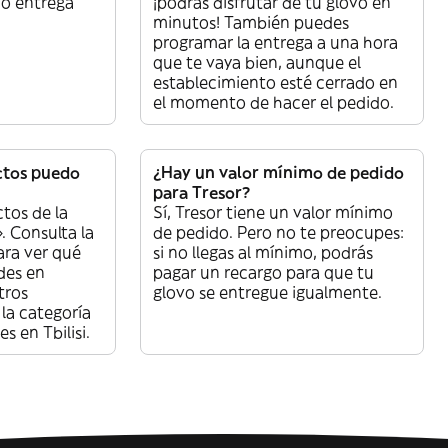
 o entrega
¡podrás disfrutar de tu glovo en
minutos! También puedes
programar la entrega a una hora
que te vaya bien, aunque el
establecimiento esté cerrado en
el momento de hacer el pedido.
ctos puedo
¿Hay un valor mínimo de pedido
para Tresor?
tos de la
Sí, Tresor tiene un valor mínimo
 Consulta la
de pedido. Pero no te preocupes:
ara ver qué
si no llegas al mínimo, podrás
des en
pagar un recargo para que tu
tros
glovo se entregue igualmente.
la categoría
 en Tbilisi.