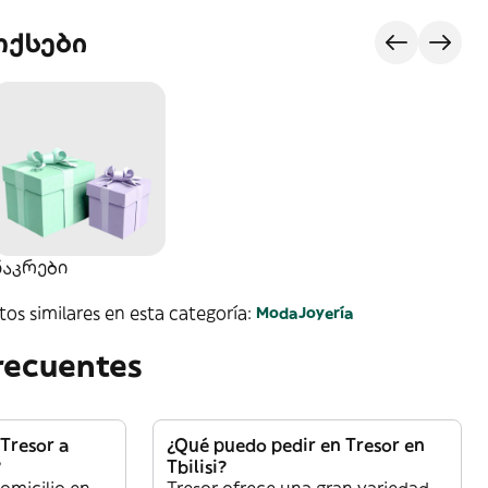
ოქსები
ნაკრებიㅤ
os similares en esta categoría:
Moda
Joyería
recuentes
Tresor a
¿Qué puedo pedir en Tresor en
?
Tbilisi?
domicilio en
Tresor ofrece una gran variedad