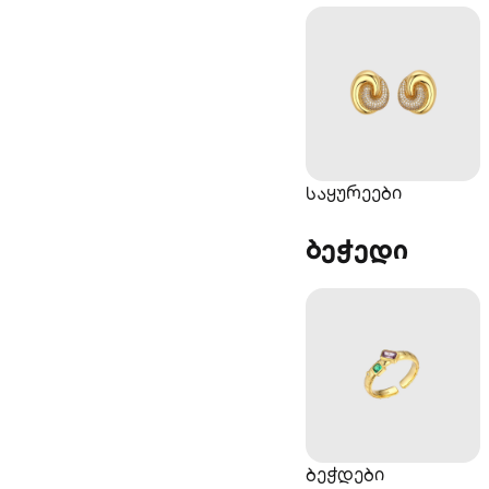
საყურეები
ბეჭედი‎
ბეჭდები