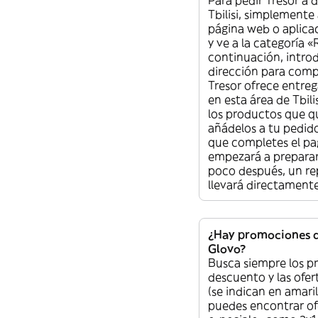
Tbilisi, simplemente 
página web o aplica
y ve a la categoría 
continuación, intro
dirección para comp
Tresor ofrece entreg
en esta área de Tbili
los productos que qu
añádelos a tu pedid
que completes el pa
empezará a preparar
poco después, un rep
llevará directamente
¿Hay promociones d
Glovo?
Busca siempre los p
descuento y las ofer
(se indican en amaril
puedes encontrar of