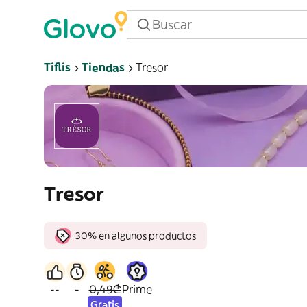
Tiflis
Tiendas
Tresor
Tresor
-30% en algunos productos
--
-
0,49₾
Prime
Gratis