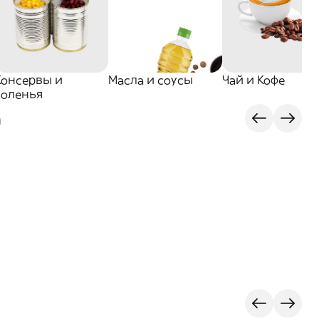
Консервы и
Масла и соусы
Чай и Кофе
соленья
а