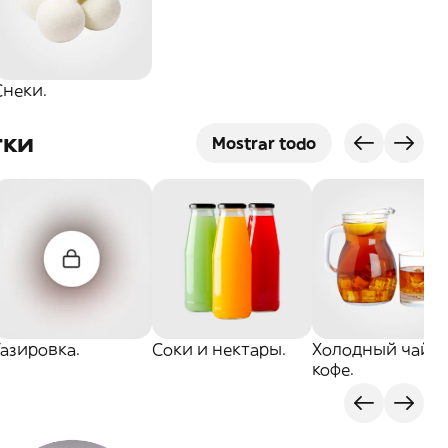
Снеки.
тки
Mostrar todo
Газировка.
Соки и нектары.
Холодный чай и
кофе.