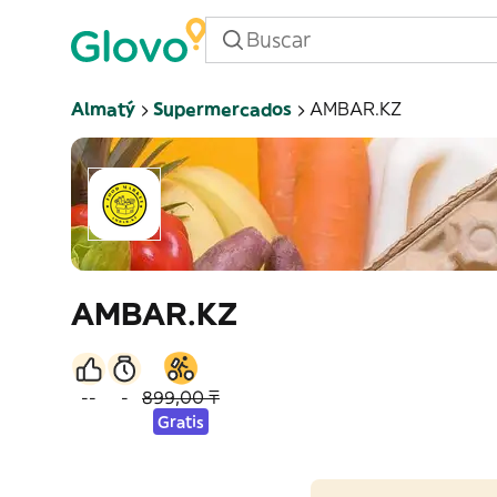
Almatý
Supermercados
AMBAR.KZ
AMBAR.KZ
--
-
899,00 ₸
Gratis