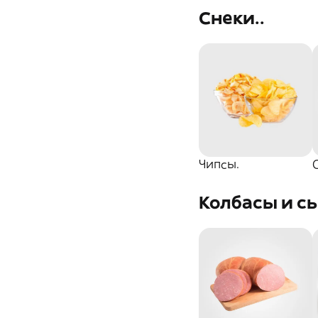
посуда
Снеки..
Лечебно-травяные
чаи
Кофе в зернах
Чипсы.
Колбасы и с