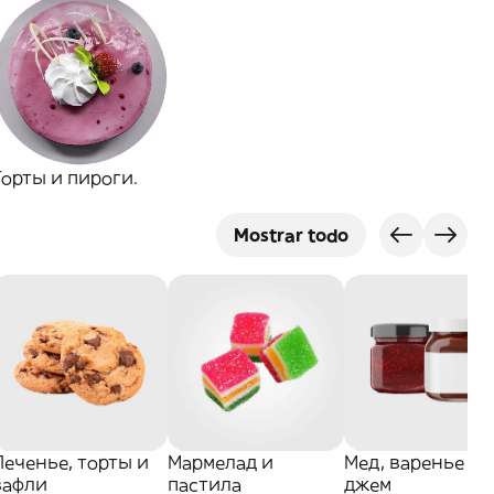
Торты и пироги.
Mostrar todo
Печенье, торты и
Мармелад и
Мед, варенье и
вафли
пастила
джем