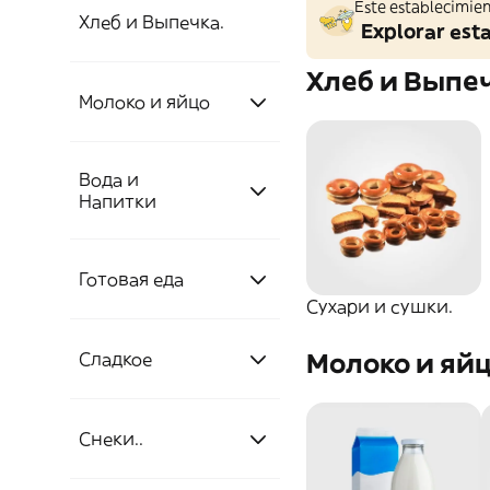
Este establecimien
Хлеб и Выпечка.
Explorar est
Хлеб и Выпеч
Сухари и сушки.
Молоко и яйцо
Вода и
Сухари и сушки
Молоко
Напитки
Растительное
Снеки.
Готовая еда
Вода
Молоко
Сухари и сушки.
Снеки
Горячие блюда.
Вода без газа
Молоко и яй
Сладкое
Газировка.
Торты и пироги.
Шоколад и
Газированная вода
Горячие блюда
Соки и нектары.
Газировка
Снеки..
конфеты