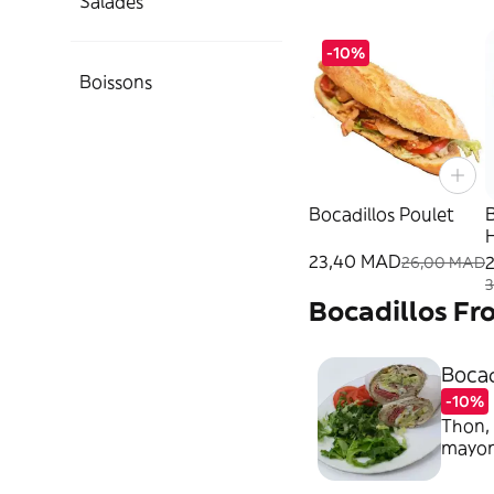
Salades
-10%
Boissons
Bocadillos Poulet
B
23,40 MAD
26,00 MAD
Bocadillos Fr
Bocad
-10%
Thon, 
mayonn
inclus
supplé