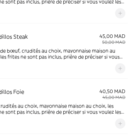
 ne sont pas inclus, prière de préciser si vous voulez les
soit dans le sandwich ou une ration à part (prix à
er)
illos Steak
45,00 MAD
50,00 MAD
de bœuf, crudités au choix, mayonnaise maison au
 les frites ne sont pas inclus, prière de préciser si vous
 les avoir soit dans le sandwich ou une ration à part
à rajouter)
illos Foie
40,50 MAD
45,00 MAD
crudités au choix, mayonnaise maison au choix, les
 ne sont pas inclus, prière de préciser si vous voulez les
soit dans le sandwich ou une ration à part (prix à
er)