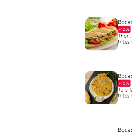
Bocad
-10%
Thon, 
frites
avoir 
rajout
Bocadi
-10%
Tortil
frites
avoir 
rajout
Bocad