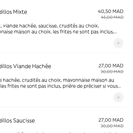
illos Mixte
40,50 MAD
45,00 MAD
, viande hachée, saucisse, crudités au choix,
aise maison au choix, les frites ne sont pas inclus,
 de préciser si vous voulez les avoir soit dans le
ch ou une ration à part (prix à rajouter)
illos Viande Hachée
27,00 MAD
30,00 MAD
e hachée, crudités au choix, mayonnaise maison au
 les frites ne sont pas inclus, prière de préciser si vous
 les avoir soit dans le sandwich ou une ration à part
à rajouter)
illos Saucisse
27,00 MAD
30,00 MAD