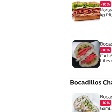
-10%
Mortad
les fr
les av
rajout
Bocad
-10%
Cachèr
frites
avoir 
rajout
Bocadillos C
Bocad
-10%
Gambas