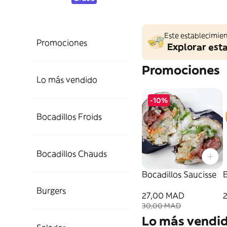
Este establecimien
Promociones
Explorar est
Promociones
Lo más vendido
-10%
Bocadillos Froids
Bocadillos Chauds
Bocadillos Saucisse
B
Burgers
27,00 MAD
30,00 MAD
Lo más vendi