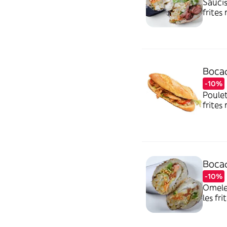
Saucis
frites
avoir 
rajout
Bocad
-10%
Poulet
frites
avoir 
rajout
Bocad
-10%
Omelet
les fr
les av
rajout