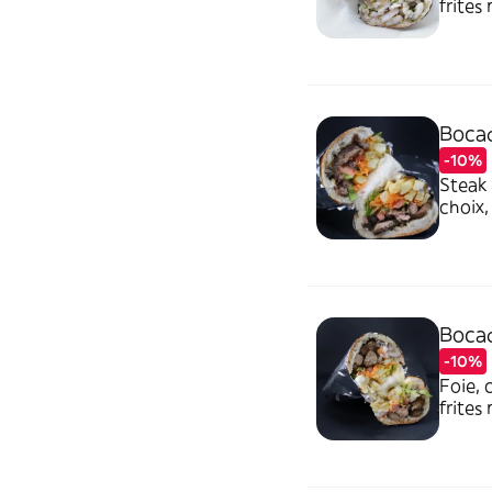
frites
avoir 
rajout
Bocad
-10%
Steak 
choix,
voulez
(prix 
Bocad
-10%
Foie, 
frites
avoir 
rajout