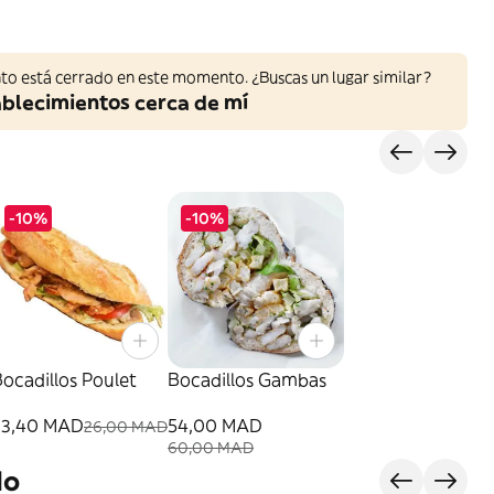
to está cerrado en este momento. ¿Buscas un lugar similar?
ablecimientos cerca de mí
-10%
-10%
ocadillos Poulet
Bocadillos Gambas
23,40 MAD
54,00 MAD
26,00 MAD
60,00 MAD
do