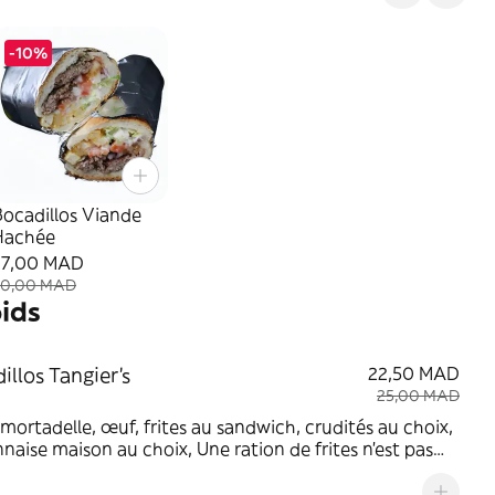
-10%
ocadillos Viande
Hachée
27,00 MAD
30,00 MAD
oids
illos Tangier's
22,50 MAD
25,00 MAD
mortadelle, œuf, frites au sandwich, crudités au choix,
aise maison au choix, Une ration de frites n'est pas
e, prière de préciser si vous voulez l'avoir en
ment (prix à rajouter)