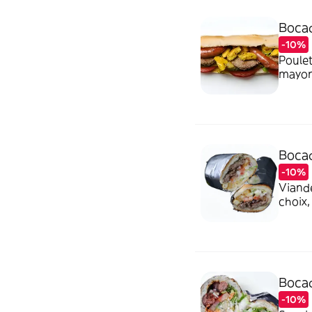
Bocad
-10%
Poulet
mayonn
prière
sandwi
Bocad
-10%
Viand
choix,
voulez
(prix 
Bocad
-10%