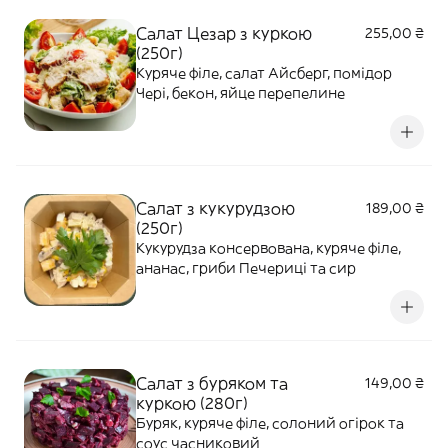
Салат Цезар з куркою
255,00 ₴
(250г)
Куряче філе, салат Айсберг, помідор
Чері, бекон, яйце перепелине
Салат з кукурудзою
189,00 ₴
(250г)
Кукурудза консервована, куряче філе,
ананас, гриби Печериці та сир
Салат з буряком та
149,00 ₴
куркою (280г)
Буряк, куряче філе, солоний огірок та
соус часниковий