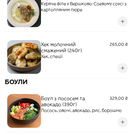
Куряче філе у Вершково-Соєвому соусі з
картопляним пюре
Хек молочний
265,00 ₴
смажений (240г)
Хек, спеції
БОУЛИ
Боул з лососем та
329,00 ₴
авокадо (390г)
Лосось, овочі, авокадо, рис, борошно