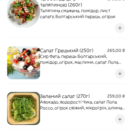
телятиною (260г)
Телятина смажена, помідор, лист
салату, Болгарський перець, огірок
Салат Грецький (250г)
265,00 ₴
Сир Фета, перець Болгарський,
помідор, огірок, маслини, салат Лола
Россо
Зелений салат (270г)
259,00 ₴
Авокадо, водорості Чука, салат Лола
Россо, огірок свіжий, мікрогрін, шпинат,
базилік, руккола, оливкова олія,
подається з лимоном