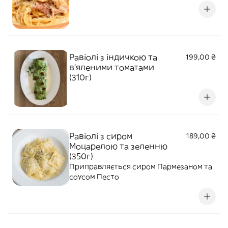
Равіолі з індичкою та
199,00 ₴
в'яленими томатами
(310г)
Равіолі з сиром
189,00 ₴
Моцарелою та зеленню
(350г)
Приправляється сиром Пармезаном та
соусом Песто