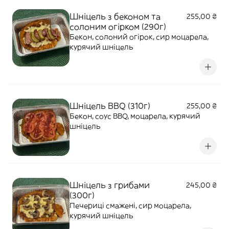
Шніцель з беконом та
255,00 ₴
солоним огірком (290г)
Бекон, солоний огірок, сир моцарела,
курячий шніцель
Шніцель BBQ (310г)
255,00 ₴
Бекон, соус BBQ, моцарела, курячий
шніцель
Шніцель з грибами
245,00 ₴
(300г)
Печериці смажені, сир моцарела,
курячий шніцель