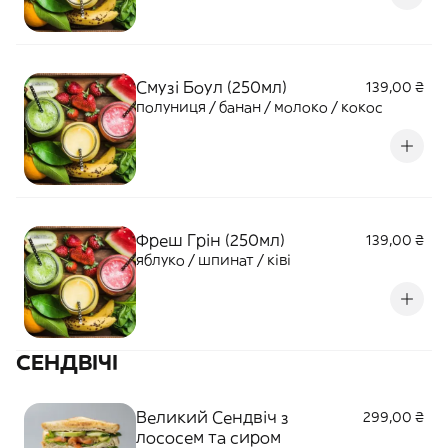
Смузі Боул (250мл)
139,00 ₴
полуниця / банан / молоко / кокос
Фреш Грін (250мл)
139,00 ₴
яблуко / шпинат / ківі
СЕНДВІЧІ
Великий Сендвіч з
299,00 ₴
лососем та сиром