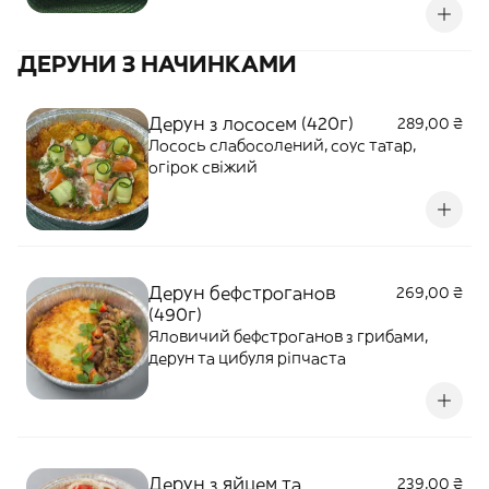
ДЕРУНИ З НАЧИНКАМИ
Дерун з лососем (420г)
289,00 ₴
Лосось слабосолений, соус татар,
огірок свіжий
Дерун бефстроганов
269,00 ₴
(490г)
Яловичий бефстроганов з грибами,
дерун та цибуля ріпчаста
Дерун з яйцем та
239,00 ₴