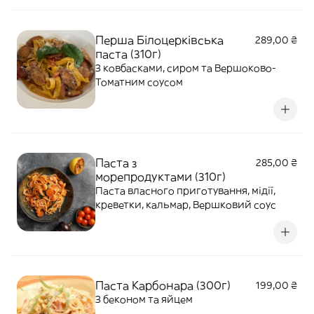
Перша Білоцерківська
289,00 ₴
паста (310г)
З ковбасками, сиром та Вершоково-
Томатним соусом
Паста з
285,00 ₴
морепродуктами (310г)
Паста власного приготування, мідії,
креветки, кальмар, Вершковий соус
Паста Карбонара (300г)
199,00 ₴
З беконом та яйцем