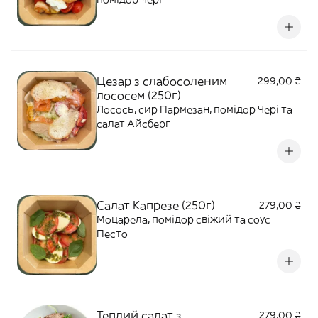
Цезар з слабосоленим
299,00 ₴
лососем (250г)
Лосось, сир Пармезан, помідор Чері та
салат Айсберг
Салат Капрезе (250г)
279,00 ₴
Моцарела, помідор свіжий та соус
Песто
Теплий салат з
279,00 ₴