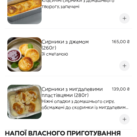
Класичні сирники з домашнього
творогу, запечені
Сирники з джемом
165,00 ₴
(260г)
Зі сметаною
Сирники з мигдалевими
139,00 ₴
пластівцями (280г)
Ніжні оладки з домашнього сиру,
обсмажені до скоринки із мигдалевими
пластівцями
НАПОЇ ВЛАСНОГО ПРИГОТУВАННЯ