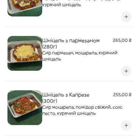
курячий шніцель
Шніцель з пармезаном
265,00 ₴
(280г)
Сир пармезан, моцарела, курячий
шніцель
Шніцель з Капрезе
255,00 ₴
(300г)
Сир моцарела, помідор свіжий, соус
песто, курячий шніцель