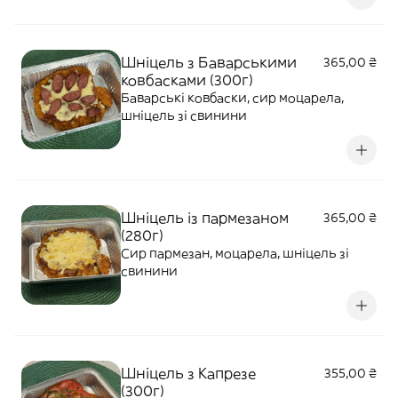
Шніцель з Баварськими
365,00 ₴
ковбасками (300г)
Баварські ковбаски, сир моцарела,
шніцель зі свинини
Шніцель із пармезаном
365,00 ₴
(280г)
Сир пармезан, моцарела, шніцель зі
свинини
Шніцель з Капрезе
355,00 ₴
(300г)