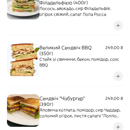
Філадельфією (400г)
Лосось, авокадо, сир Філадельфія,
огірок свіжий, салат Лола Росса
Великий Сендвіч BBQ
249,00 ₴
(350г)
Стейк зі свинини, бекон, помідор, соус
BBQ
Сендвіч "Чізбургер"
249,00 ₴
(390г)
Яловича котлета, помідор, сир Чеддер,
солоний огірок, листя салату "Лолло
Росса" та цибуля ріпчаста