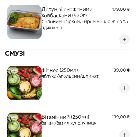
Дерун зі смаженими
179,00 ₴
ковбасками (420г)
Солоним огірком, сиром моцарелою та
аджикою
СМУЗІ
Фітнес (250мл)
139,00 ₴
яблуко/апельсин/шпинат
Вітамінний (250мл)
139,00 ₴
банан/базилік/полуниця