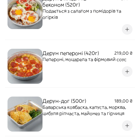
беконом (520г)
Подається з салатом з помідорів та
огірків
Дерун пепероні (420г)
219,00 ₴
Пепероні, моцарела та фірмовий соус
Дерун-дог (500г)
189,00 ₴
Баварська ковбаска, капуста, морква,
цибуля ріпчаста, майонез та гірчиця