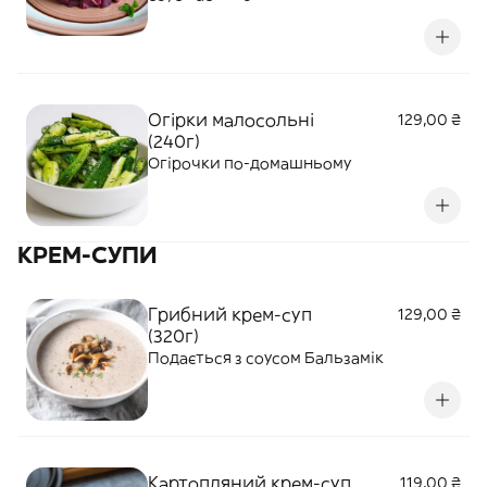
Огірки малосольні
129,00 ₴
(240г)
Огірочки по-домашньому
КРЕМ-СУПИ
Грибний крем-суп
129,00 ₴
(320г)
Подається з соусом Бальзамік
Картопляний крем-суп
119,00 ₴