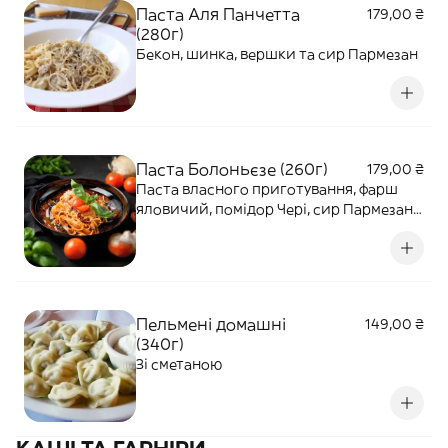
Паста Аля Панчетта
179,00 ₴
(280г)
Бекон, шинка, вершки та сир Пармезан
Паста Болоньєзе (260г)
179,00 ₴
Паста власного приготування, фарш
яловичий, помідор Чері, сир Пармезан,
цибуля та базилік
Пельмені домашні
149,00 ₴
(340г)
Зі сметаною