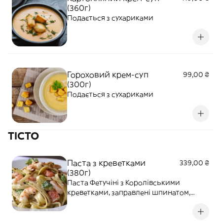
(360г)
Подається з сухариками
Гороховий крем-суп
99,00 ₴
(300г)
Подається з сухариками
ТІСТО
Паста з креветками
339,00 ₴
(380г)
Паста Фетучіні з Королівськими
креветками, заправлені шпинатом,
оливковою олією та сиром Пармезаном