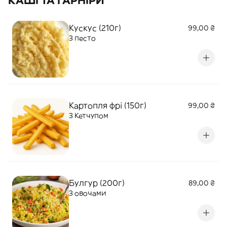
КАШІ ТА ГАРНІРИ
Кускус (210г)
99,00 ₴
З песто
Картопля фрі (150г)
99,00 ₴
З Кетчупом
Булгур (200г)
89,00 ₴
З овочами