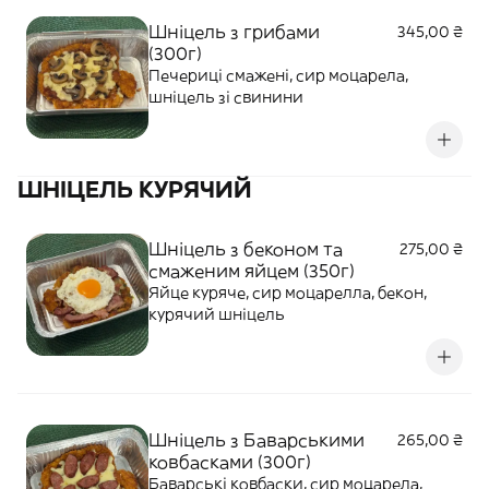
Шніцель з грибами
345,00 ₴
(300г)
Печериці смажені, сир моцарела,
шніцель зі свинини
ШНІЦЕЛЬ КУРЯЧИЙ
Шніцель з беконом та
275,00 ₴
смаженим яйцем (350г)
Яйце куряче, сир моцарелла, бекон,
курячий шніцель
Шніцель з Баварськими
265,00 ₴
ковбасками (300г)
Баварські ковбаски, сир моцарела,