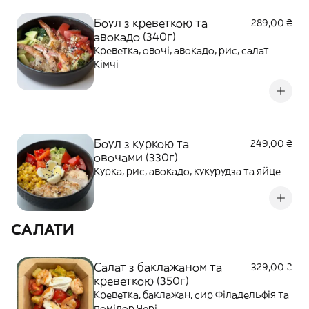
Боул з креветкою та
289,00 ₴
авокадо (340г)
Креветка, овочі, авокадо, рис, салат
Кімчі
Боул з куркою та
249,00 ₴
овочами (330г)
Курка, рис, авокадо, кукурудза та яйце
САЛАТИ
Салат з баклажаном та
329,00 ₴
креветкою (350г)
Креветка, баклажан, сир Філадельфія та
помідор Чері