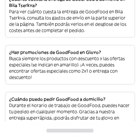
Bila Tserkva?
Para ver cuánto cuesta la entrega de GoodFood en Bila
Tserkva, consulta los gastos de envío en la parte superior
de la página. También podrás verlos en el desglose de los
costes antes de completar el pedido.
¿Hay promociones de GoodFood en Glovo?
Busca siempre los productos con descuento y las ofertas
especiales (se indican en amarillo). ¡A veces, puedes
encontrar ofertas especiales como 2x1 o entrega con
descuento!
¿Cuándo puedo pedir GoodFood a domicilio?
Durante el horario de trabajo de GoodFood, puedes hacer
tu pedido en cualquier momento. Gracias a nuestra
entrega superrápida, ¡podrás disfrutar de tu glovo en
minutos! También puedes programar la entrega a una hora
que te vaya bien, aunque el establecimiento esté cerrado
en el momento de hacer el pedido.