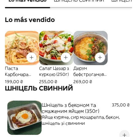
Lo más vendido
Паста
Салат Цезар з
Дерун
Карбонара
куркою (250г)
бефстроганов
(300г)
(490г)
199,00 ₴
255,00 ₴
269,00 ₴
ШНІЦЕЛЬ СВИННИЙ
Шніцель з беконом та
375,00 ₴
смаженим яйцем (350г)
Яйце куряче, сир моцарелла, бекон,
шніцель зі свинини