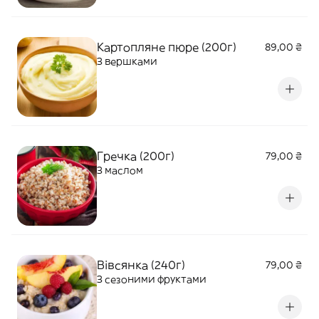
Картопляне пюре (200г)
89,00 ₴
З вершками
Гречка (200г)
79,00 ₴
З маслом
Вівсянка (240г)
79,00 ₴
З сезоними фруктами