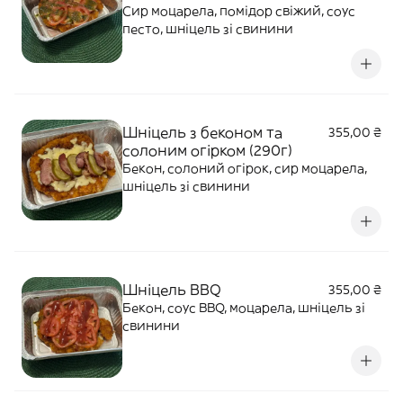
Сир моцарела, помідор свіжий, соус
песто, шніцель зі свинини
Шніцель з беконом та
355,00 ₴
солоним огірком (290г)
Бекон, солоний огірок, сир моцарела,
шніцель зі свинини
Шніцель BBQ
355,00 ₴
Бекон, соус BBQ, моцарела, шніцель зі
свинини