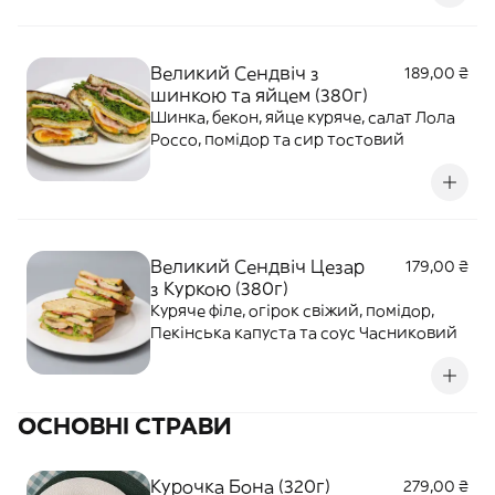
Великий Сендвіч з
189,00 ₴
шинкою та яйцем (380г)
Шинка, бекон, яйце куряче, салат Лола
Россо, помідор та сир тостовий
Великий Сендвіч Цезар
179,00 ₴
з Куркою (380г)
Куряче філе, огірок свіжий, помідор,
Пекінська капуста та соус Часниковий
ОСНОВНІ СТРАВИ
Курочка Бона (320г)
279,00 ₴