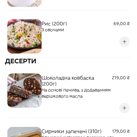
Рис (200г)
69,00 ₴
З овочами
ДЕСЕРТИ
Шоколадна ковбаска
219,00 ₴
(200г)
На основі печива, з додаванням
вершкового масла
Сирники запечені (310г)
179,00 ₴