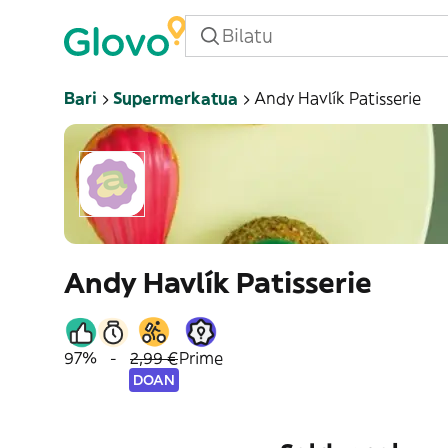
Bari
Supermerkatua
Andy Havlík Patisserie
Andy Havlík Patisserie
97%
-
2,99 €
Prime
DOAN