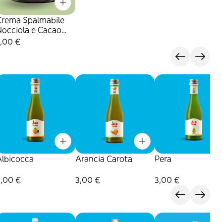
Crema Spalmabile
Nocciola e Cacao
100gr
7,00 €
Albicocca
Arancia Carota
Pera
3,00 €
3,00 €
3,00 €