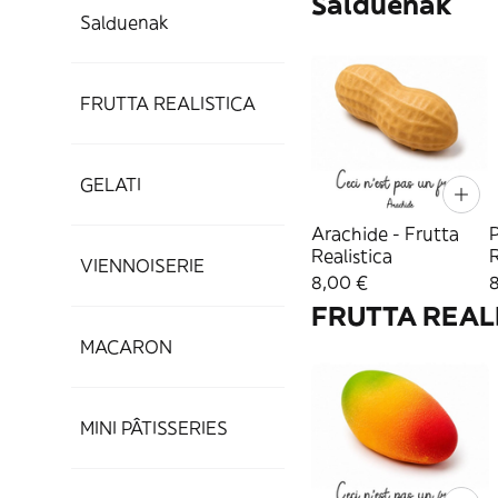
Salduenak
Salduenak
FRUTTA REALISTICA
GELATI
Arachide - Frutta
P
Realistica
R
VIENNOISERIE
8,00 €
FRUTTA REAL
MACARON
MINI PÂTISSERIES