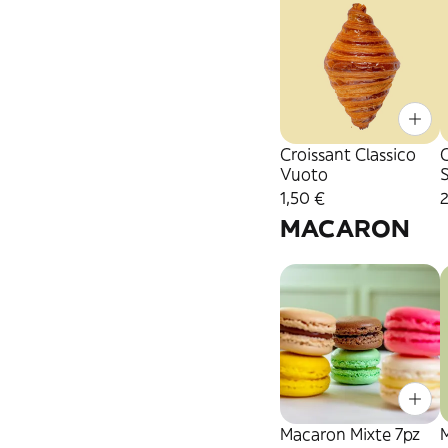
Croissant Classico
C
Vuoto
S
1,50 €
2
MACARON
Macaron Mixte 7pz