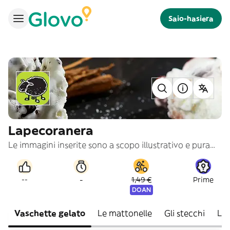
Saio-hasiera
Lapecoranera
Le immagini inserite sono a scopo illustrativo e puramente indicativo
-
--
1,49 €
Prime
DOAN
Vaschette gelato
Le mattonelle
Gli stecchi
Le