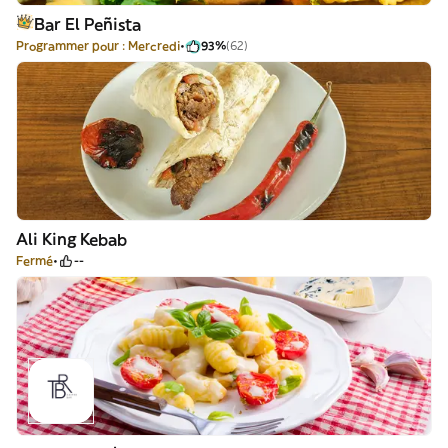
Bar El Peñista
Programmer pour : Mercredi
93%
(62)
Ali King Kebab
Fermé
--