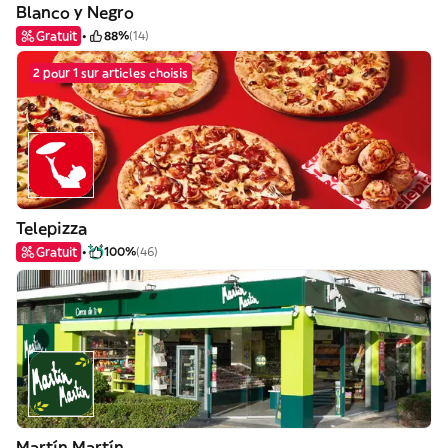
Blanco y Negro
Gratuit
88%
(14)
2 pour 1 sur articles choisis
Telepizza
Gratuit
100%
(46)
Martín Martín