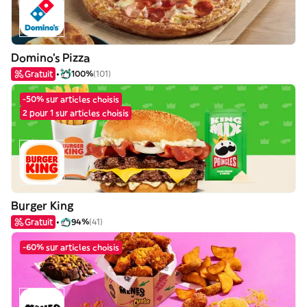
Domino's Pizza
Gratuit
100%
(101)
-50% sur articles choisis
2 pour 1 sur articles choisis
Burger King
Gratuit
94%
(41)
-60% sur articles choisis