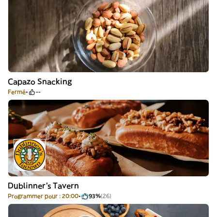
Capazo Snacking
Fermé
--
Dublinner's Tavern
Programmer pour : 20:00
93%
(26)