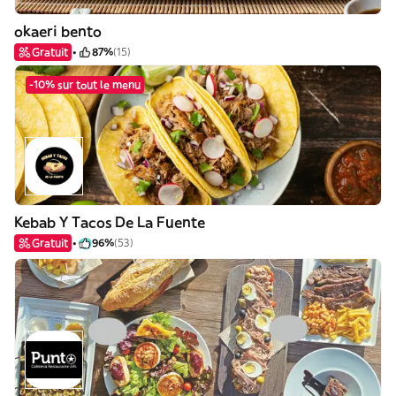
okaeri bento
Gratuit
87%
(15)
-10% sur tout le menu
Kebab Y Tacos De La Fuente
Gratuit
96%
(53)