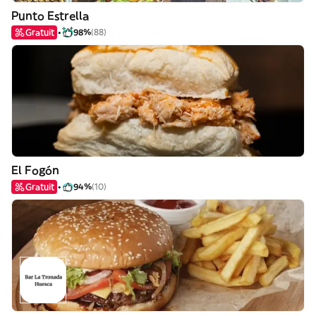
Punto Estrella
Gratuit
98%
(88)
El Fogón
Gratuit
94%
(10)