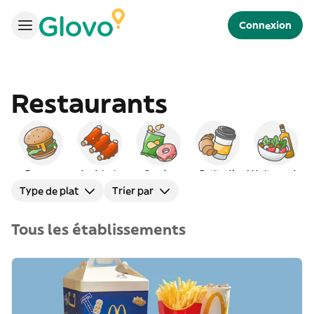
Connexion
Restaurants
Burgers
Américain
Snacks
Petit déj
Méditerranéen
Type de plat
Trier par
Tous les établissements