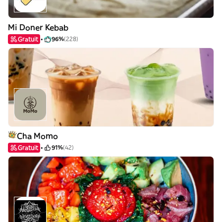
Mi Doner Kebab
Gratuit
96%
(228)
Cha Momo
Gratuit
91%
(42)