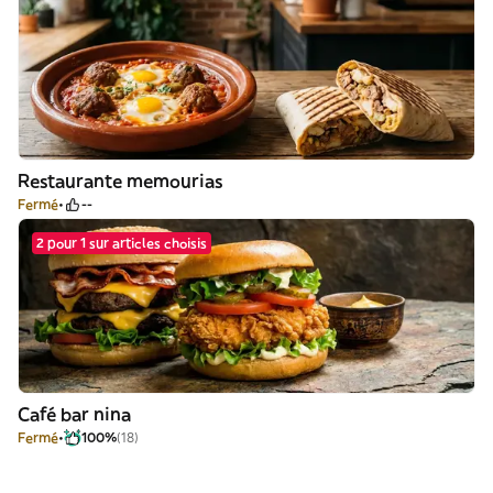
Restaurante memourias
Fermé
--
2 pour 1 sur articles choisis
Café bar nina
Fermé
100%
(18)