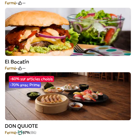
Fermé
--
El Bocatín
Fermé
--
-60% sur articles choisis
-70% avec Prime
DON QUIJOTE
Fermé
97%
(86)