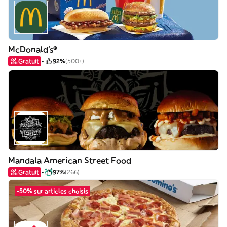
McDonald's®
Gratuit
92%
(500+)
Mandala American Street Food
Gratuit
97%
(266)
-50% sur articles choisis