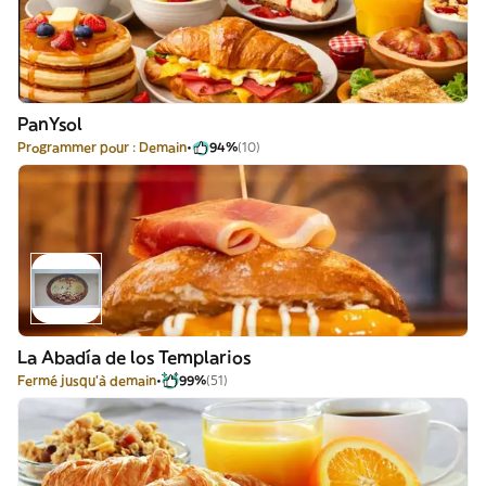
PanYsol
Programmer pour : Demain
94%
(10)
La Abadía de los Templarios
Fermé jusqu'à demain
99%
(51)