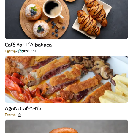
Café Bar L´Albahaca
Fermé
96%
(35)
Ágora Cafetería
Fermé
--