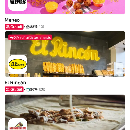
Meneo
Gratuit
88%
(40)
-40% sur articles choisis
El Rincón
Gratuit
96%
(128)