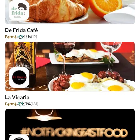
De Frida Café
Fermé
93%
(12)
La Vicaria
Fermé
97%
(181)