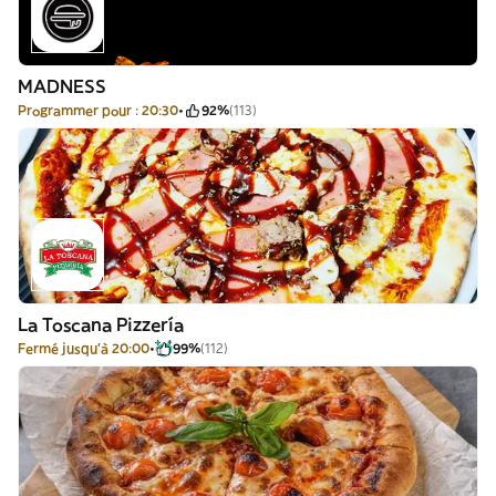
MADNESS
Programmer pour : 20:30
92%
(113)
La Toscana Pizzería
Fermé jusqu'à 20:00
99%
(112)