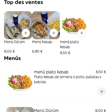
Top des ventes
Menú Dürüm
Menú Kebab
menú plato
kebab
8,00 €
6,80 €
8,50 €
Menús
menú plato kebab
8,50 €
Plato kebab de ternera o pollo, patatas y
bebida
Menú Dürüm
8,00 €