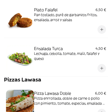
Plato Falafel
6,50 €
Pan tostado, puré de garbanzos fritos,
ensalada, arroz y salsas
Ensalada Turca
4,50 €
Lechuga, cebolla, tomate, maíz, falafel y
queso
Pizzas Lawasa
Pizza Lawasa Doble
6,00 €
Pizza enrrollada, doble de carne o pollo
con pimiento, tomate, especias, ensalada y
salsas