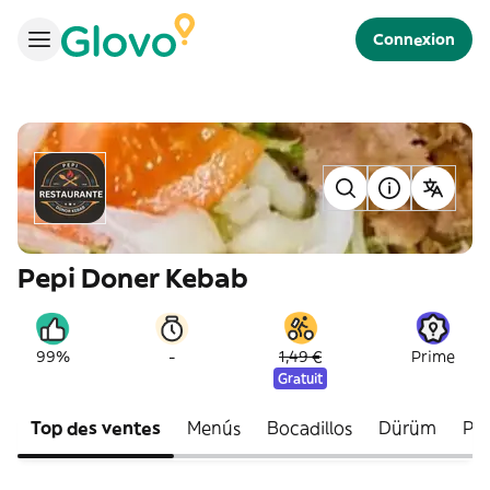
Connexion
Pepi Doner Kebab
-
99%
1,49 €
Prime
Gratuit
Top des ventes
Menús
Bocadillos
Dürüm
Pla