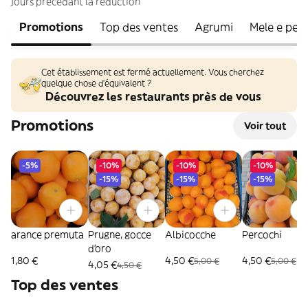
jours précédant la réduction
Promotions
Top des ventes
Agrumi
Mele e per
Cet établissement est fermé actuellement. Vous cherchez
quelque chose d'équivalent ?
Découvrez les restaurants près de vous
Promotions
Voir tout
-5%
-10%
-10%
-10%
-15%
-15%
-15%
arance premuta
Prugne, gocce
Albicocche
Percochi
d'oro
1,80 €
4,50 €
4,50 €
5,00 €
5,00 €
4,05 €
4,50 €
Top des ventes