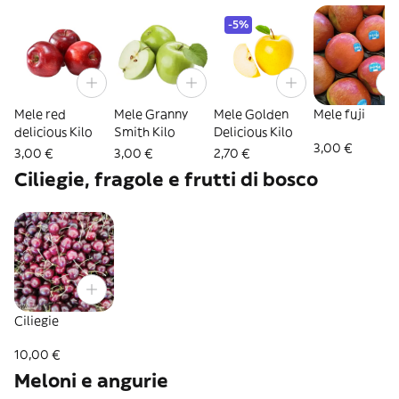
-5%
Mele red
Mele Granny
Mele Golden
Mele fuji
delicious Kilo
Smith Kilo
Delicious Kilo
3,00 €
3,00 €
3,00 €
2,70 €
Ciliegie, fragole e frutti di bosco
Ciliegie
10,00 €
Meloni e angurie