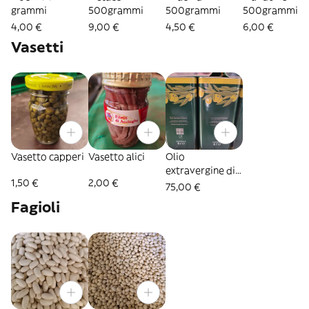
grammi
500grammi
500grammi
500grammi
4,00 €
9,00 €
4,50 €
6,00 €
Vasetti
Vasetto capperi
Vasetto alici
Olio
extravergine di
1,50 €
2,00 €
oliva latta 5 litri
75,00 €
Fagioli