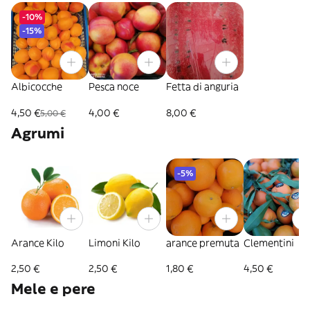
-10%
-15%
Albicocche
Pesca noce
Fetta di anguria
4,50 €
4,00 €
8,00 €
5,00 €
Agrumi
-5%
Arance Kilo
Limoni Kilo
arance premuta
Clementini
2,50 €
2,50 €
1,80 €
4,50 €
Mele e pere