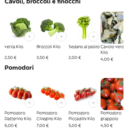
Cavoli, broccoli e finocchi
verza Kilo
Broccoli Kilo
Sedano al pezzo
Cavolo verde
Kilo
2,50 €
3,50 €
2,00 €
4,00 €
Pomodori
Pomodoro
Pomodoro
Pomodoro
Pomodoro
Datterino Kilo
Ciliegino Kilo
Piccadilly Kilo
grappolo
6,00 €
7,00 €
5,00 €
4,50 €