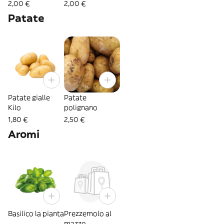
pezzo
2,00 €
2,00 €
Patate
Patate gialle
Patate
Kilo
polignano
1,80 €
2,50 €
Aromi
Basilico la pianta
Prezzemolo al
mazzo