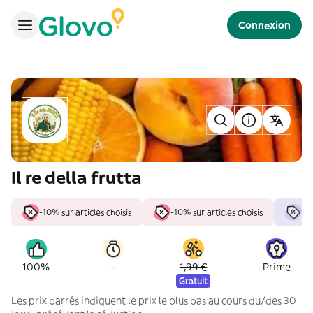
Connexion
Il re della frutta
-10% sur articles choisis
-10% sur articles choisis
-1
-
100%
1,99 €
Prime
Gratuit
Les prix barrés indiquent le prix le plus bas au cours du/des 30