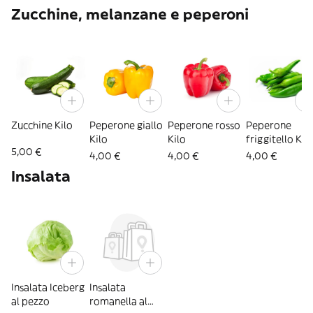
Zucchine, melanzane e peperoni
Zucchine Kilo
Peperone giallo
Peperone rosso
Peperone
Kilo
Kilo
friggitello Kil
5,00 €
4,00 €
4,00 €
4,00 €
Insalata
Insalata Iceberg
Insalata
al pezzo
romanella al