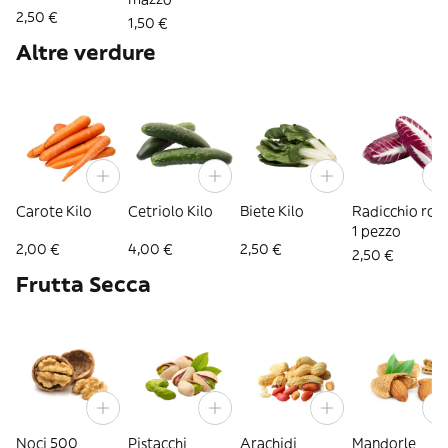
2,50 €
1,50 €
Altre verdure
Carote Kilo
Cetriolo Kilo
Biete Kilo
Radicchio ros
1 pezzo
2,00 €
4,00 €
2,50 €
2,50 €
Frutta Secca
Noci 500
Pistacchi
Arachidi
Mandorle