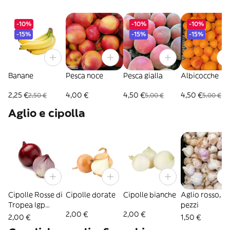
-10%
-10%
-10%
-15%
-15%
-15%
Banane
Pesca noce
Pesca gialla
Albicocche
2,25 €
4,00 €
4,50 €
4,50 €
2,50 €
5,00 €
5,00 €
Aglio e cipolla
Cipolle Rosse di
Cipolle dorate
Cipolle bianche
Aglio rosso, 2
Tropea Igp
pezzi
2,00 €
2,00 €
500grammi
2,00 €
1,50 €