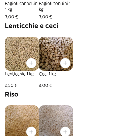
Fagioli cannellini
Fagioli tondini 1
1 kg
kg
3,00 €
3,00 €
Lenticchie e ceci
Lenticchie 1 kg
Ceci 1 kg
2,50 €
3,00 €
Riso