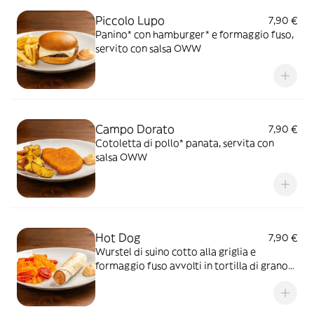
Piccolo Lupo
7,90 €
Panino* con hamburger* e formaggio fuso,
servito con salsa OWW
Campo Dorato
7,90 €
Cotoletta di pollo* panata, servita con
salsa OWW
Hot Dog
7,90 €
Wurstel di suino cotto alla griglia e
formaggio fuso avvolti in tortilla di grano
tostata, servito con salsa OWW