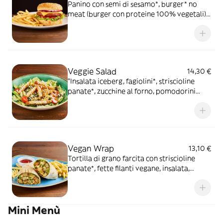
Panino con semi di sesamo*, burger* no
meat (burger con proteine 100% vegetali),
fette filanti vegane, onion relish, salsa
Barbecue, maionese vegetale, pomodoro,
insalata iceberg, servito con patate*
Premium Fries e salsa OWW
Veggie Salad
14,30 €
"Insalata iceberg, fagiolini*, striscioline
panate*, zucchine al forno, pomodorini
datterino, mix di legumi, olive taggiasche,
dressing allo yogurt e origano."
Vegan Wrap
13,10 €
Tortilla di grano farcita con striscioline
panate*, fette filanti vegane, insalata,
dadolata di pomodoro, salsa maionese
vegetale con crema di pomodori secchi,
servita con patate* Fries e salsa Ketchup
Mini Menù