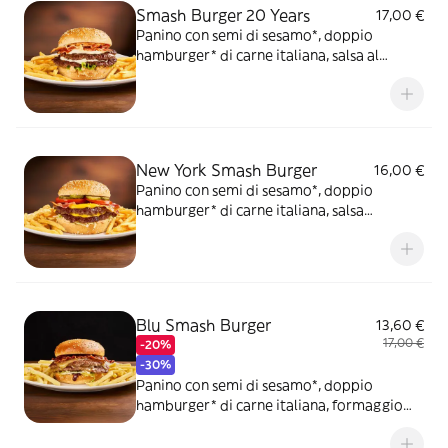
Smash Burger 20 Years
17,00 €
Panino con semi di sesamo*, doppio
hamburger* di carne italiana, salsa al
"Pecorino Romano DOP", guanciale
nostrano, insalata iceberg, salsa maionese
senapata con pomodori secchi, servito con
patate* Fries e salsa OWW.
New York Smash Burger
16,00 €
Panino con semi di sesamo*, doppio
hamburger* di carne italiana, salsa
Cheddar, bacon, pomodoro, salsa OWW,
insalata iceberg e cetriolini, accompagnato
da patate* Fries e salsa OWW.
Blu Smash Burger
13,60 €
17,00 €
-20%
-30%
Panino con semi di sesamo*, doppio
hamburger* di carne italiana, formaggio
Cheddar affumicato, bacon, salsa smoked,
insalata iceberg, servito con patate* Fries e