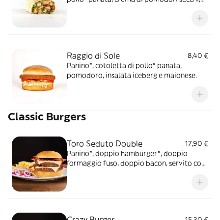
scaglie di Parmigiano Reggiano DOP,
insalata e salsa OWW
Raggio di Sole
8,40 €
Panino*, cotoletta di pollo* panata,
pomodoro, insalata iceberg e maionese.
Classic Burgers
Toro Seduto Double
17,90 €
Panino*, doppio hamburger*, doppio
formaggio fuso, doppio bacon, servito con
cipolla rossa, patate* Fries e salsa OWW
Crazy Burger
15,30 €