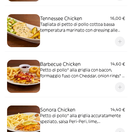
Tennessee Chicken
16,00 €
Tagliata di petto di pollo cottoa bassa
temperatura marinato con dressing alle
erbe, mix di pepi, con contorno di caesar
salad e patate al forno
Barbecue Chicken
14,60 €
Petto di pollo* alla griglia con bacon,
formaggio fuso con Cheddar, onion rings* e
salsa Barbecue, il tutto servito con patate*
Fries
Sonora Chicken
14,40 €
Petto di pollo* alla griglia accuratamente
speziato, salsa Peri-Peri, lime,
accompagnato da patate* Fries e salsa