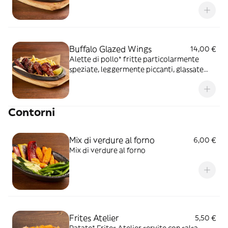
da patate* Fries e salsa Sweet & chili
Buffalo Glazed Wings
14,00 €
Alette di pollo* fritte particolarmente
speziate, leggermente piccanti, glassate
con Korean sauce, sesamo tostato,
prezzemolo, lime e servite con patate*
Fries
Contorni
Mix di verdure al forno
6,00 €
Mix di verdure al forno
Frites Atelier
5,50 €