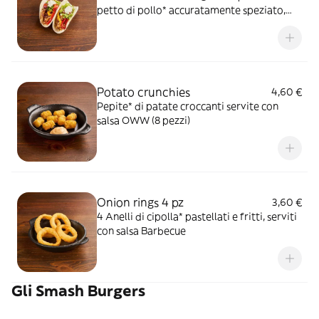
petto di pollo* accuratamente speziato,
peperoni e cipolla rossa marinati in salsa
Messicana, mix di formaggi, insalata
iceberg e pico de gallo, il tutto guarnito con
Sauce Cream
Potato crunchies
4,60 €
Pepite* di patate croccanti servite con
salsa OWW (8 pezzi)
Onion rings 4 pz
3,60 €
4 Anelli di cipolla* pastellati e fritti, serviti
con salsa Barbecue
Gli Smash Burgers