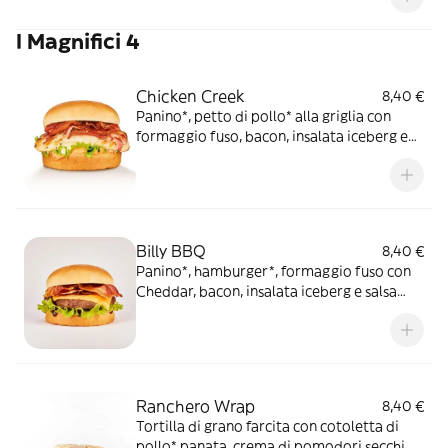
salsa OWW. Per ogni BLU venduto,
I Magnifici 4
destiniamo 1€ a "I Bambini delle Tate"
Chicken Creek
8,40 €
Panino*, petto di pollo* alla griglia con
formaggio fuso, bacon, insalata iceberg e
salsa OWW
Billy BBQ
8,40 €
Panino*, hamburger*, formaggio fuso con
Cheddar, bacon, insalata iceberg e salsa
Barbecue
Ranchero Wrap
8,40 €
Tortilla di grano farcita con cotoletta di
pollo* panata, crema di pomodori secchi,