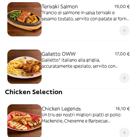
Teriyaki Salmon
19,00 €
Trancio di salmone in salsa teriyaki e
sesamo tostato, servito con patate al forno
e fagiolini*
Galletto OWW
17,00 €
Galletto* italiano alla griglia,
accuratamente speziato, servito con
patate* Fries, salsa OWW e un crostino di
pane*Ti piace piccante? Provalo con la
salsa al peperoncino Chipotle
Chicken Selection
Chicken Legends
16,10 €
Un tris dei nostri migliori piatti di pollo:
Mackenzie, Cheyenne e Barbecue
accompagnati da rucola e patate al forno