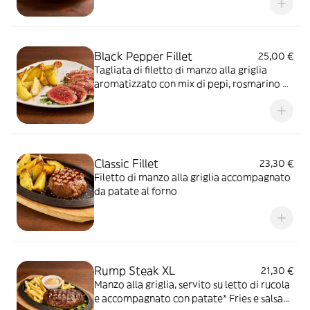
oliva e fiocchi di sale su letto di spinacino, il
tutto accompagnato da patate al forno e
salsa OWW
Black Pepper Fillet
25,00 €
Tagliata di filetto di manzo alla griglia
aromatizzato con mix di pepi, rosmarino e
fiocchi di sale, servito su letto di rucola e
accompagnato con patate al forno
Classic Fillet
23,30 €
Filetto di manzo alla griglia accompagnato
da patate al forno
Rump Steak XL
21,30 €
Manzo alla griglia, servito su letto di rucola
e accompagnato con patate* Fries e salsa