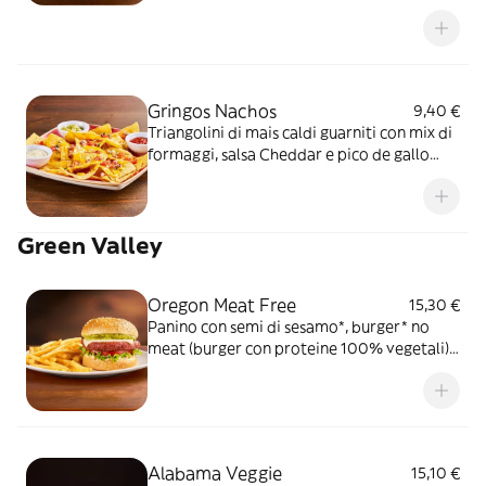
pomodoro e prezzemolo fresco, serviti con
mix di salse (Guacamole, Messicana e Sauce
Cream)
Gringos Nachos
9,40 €
Triangolini di mais caldi guarniti con mix di
formaggi, salsa Cheddar e pico de gallo
serviti con mix di salse (Guacamole,
Messicana e sauce Cream)
Green Valley
Oregon Meat Free
15,30 €
Panino con semi di sesamo*, burger* no
meat (burger con proteine 100% vegetali),
fette filanti vegane, salsa Guacamole,
pomodoro, insalata iceberg e salsa OWW,
servito con patate* Fries
Alabama Veggie
15,10 €