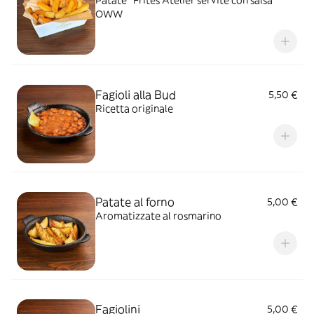
Patate* Frites Atelier servite con salsa
OWW
Fagioli alla Bud
5,50 €
Ricetta originale
Patate al forno
5,00 €
Aromatizzate al rosmarino
Fagiolini
5,00 €