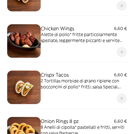
formaggi, insalata iceberg e pico de gallo, il
tutto guarnito con salsa Guacamole
Chicken Wings
6,60 €
Alette di pollo* fritte particolarmente
speziate, leggermente piccanti e servite
con salsa OWW
Crispy Tacos
6,60 €
2 Tortillas morbide di grano ripiene con
bocconcini di pollo* fritti, salsa Special,
insalata iceberg e pico de gallo, il tutto
guarnito con sauce Cream
Onion Rings 8 pz
6,60 €
8 Anelli di cipolla* pastellati e fritti, serviti
con salsa Barbecue