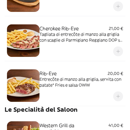
OWW
Cherokee Rib-Eye
21,00 €
Tagliata di entrecôte di manzo alla griglia
con scaglie di Parmigiano Reggiano DOP su
letto di rucola, servita con patate* Fries e
salsa OWW
Rib-Eye
20,00 €
Entrecôte di manzo alla griglia, servita con
patate* Fries e salsa OWW
Le Specialità del Saloon
Western Grill da
41,00 €