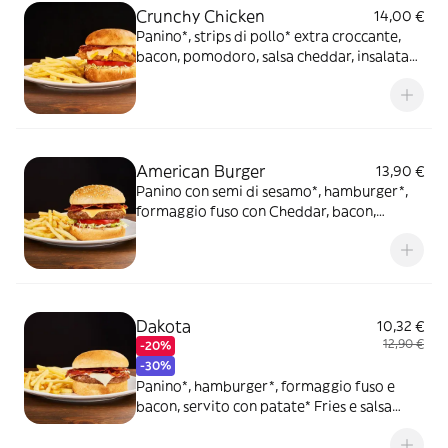
Crunchy Chicken
14,00 €
Panino*, strips di pollo* extra croccante,
bacon, pomodoro, salsa cheddar, insalata
iceberg, salsa Special servito con patate*
Fries e salsa OWW
American Burger
13,90 €
Panino con semi di sesamo*, hamburger*,
formaggio fuso con Cheddar, bacon,
pomodoro, insalata iceberg e salsa
Ketchup, servito con patate* Fries e salsa
OWW
Dakota
10,32 €
12,90 €
-20%
-30%
Panino*, hamburger*, formaggio fuso e
bacon, servito con patate* Fries e salsa
OWW