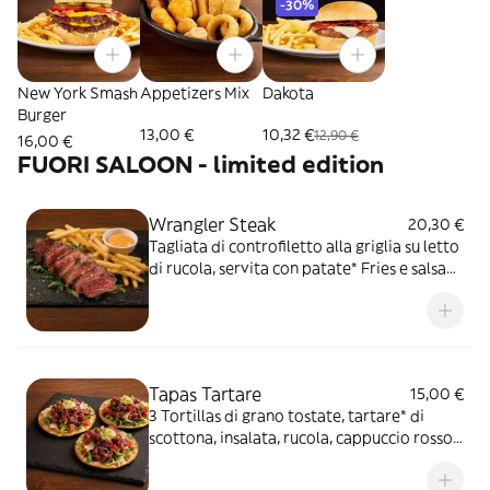
-30%
New York Smash
Appetizers Mix
Dakota
Burger
13,00 €
10,32 €
12,90 €
16,00 €
FUORI SALOON - limited edition
Wrangler Steak
20,30 €
Tagliata di controfiletto alla griglia su letto
di rucola, servita con patate* Fries e salsa
OWW
Tapas Tartare
15,00 €
3 Tortillas di grano tostate, tartare* di
scottona, insalata, rucola, cappuccio rosso
condito, dadolata di pomodoro,
Parmigiano Reggiano DOP, salsa Guaca-