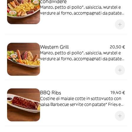
condividere
Manzo, petto di pollo*, salsiccia, wurstel e
verdure al forno, accompagnati da patate*
Fries e salsa OWW (per 2 persone)
Western Grill
20,50 €
Manzo, petto di pollo*, salsiccia, wurstel e
verdure al forno, accompagnati da patate*
Fries e salsa OWW (per 1 persona)
BBQ Ribs
19,40 €
Costine di maiale cotte in sottovuoto con
salsa Barbecue servite con patate* Fries e
salsa Barbecue