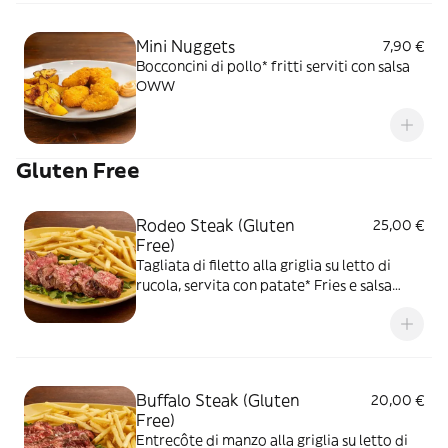
Mini Nuggets
7,90 €
Bocconcini di pollo* fritti serviti con salsa
OWW
Gluten Free
Rodeo Steak (Gluten
25,00 €
Free)
Tagliata di filetto alla griglia su letto di
rucola, servita con patate* Fries e salsa
OWW
Buffalo Steak (Gluten
20,00 €
Free)
Entrecôte di manzo alla griglia su letto di