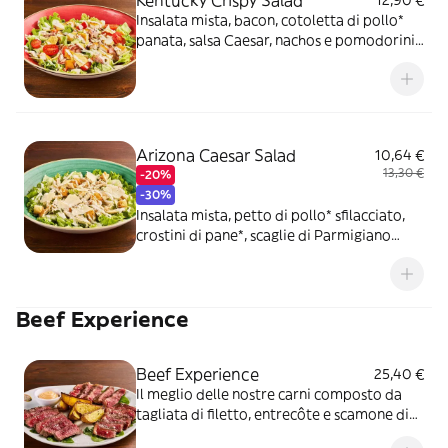
Kentucky Crispy Salad
12,90 €
Insalata mista, bacon, cotoletta di pollo*
panata, salsa Caesar, nachos e pomodorini
datterino
Arizona Caesar Salad
10,64 €
13,30 €
-20%
-30%
Insalata mista, petto di pollo* sfilacciato,
crostini di pane*, scaglie di Parmigiano
Reggiano DOP e salsa Caesar
Beef Experience
Beef Experience
25,40 €
Il meglio delle nostre carni composto da
tagliata di filetto, entrecôte e scamone di
manzo, condite con olio extravergine di