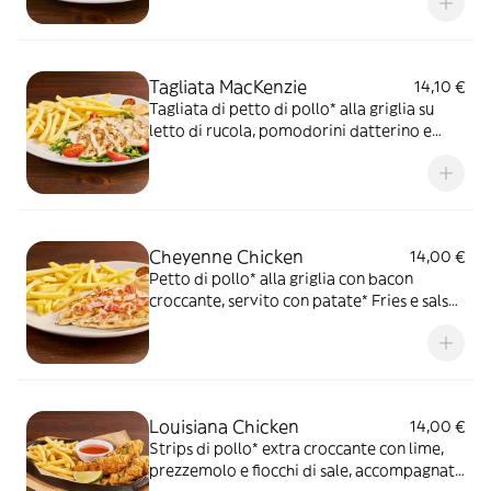
OWW
Tagliata MacKenzie
14,10 €
Tagliata di petto di pollo* alla griglia su
letto di rucola, pomodorini datterino e
mais,servita con patate* Fries e salsa OWW
Cheyenne Chicken
14,00 €
Petto di pollo* alla griglia con bacon
croccante, servito con patate* Fries e salsa
OWW
Louisiana Chicken
14,00 €
Strips di pollo* extra croccante con lime,
prezzemolo e fiocchi di sale, accompagnati