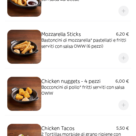
Mozzarella Sticks
6,20 €
Bastoncini di mozzarella* pastellati e fritti
serviti con salsa OWW (6 pezzi)
Chicken nuggets - 4 pezzi
6,00 €
Bocconcini di pollo* fritti serviti con salsa
OWW
Chicken Tacos
5,50 €
2 Tortillas morbide di grano ripiene con