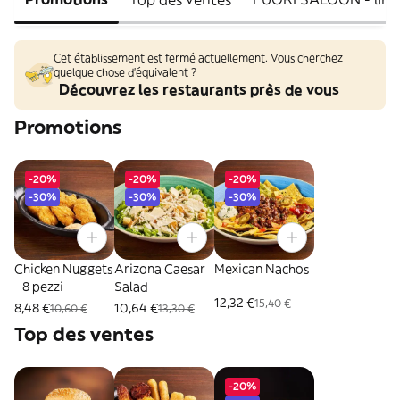
Cet établissement est fermé actuellement. Vous cherchez
quelque chose d'équivalent ?
Découvrez les restaurants près de vous
Promotions
-20%
-20%
-20%
-30%
-30%
-30%
Chicken Nuggets
Arizona Caesar
Mexican Nachos
- 8 pezzi
Salad
12,32 €
15,40 €
8,48 €
10,64 €
10,60 €
13,30 €
Top des ventes
-20%