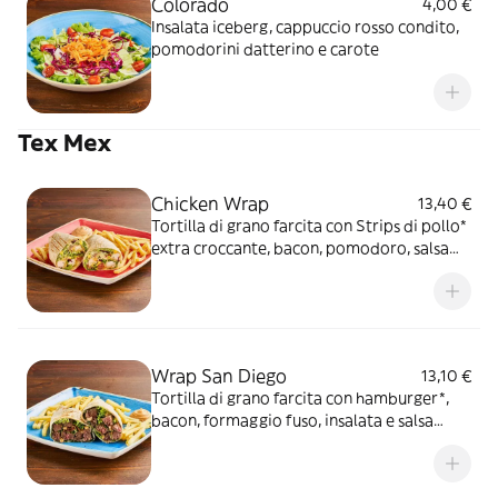
Colorado
4,00 €
Insalata iceberg, cappuccio rosso condito,
pomodorini datterino e carote
Tex Mex
Chicken Wrap
13,40 €
Tortilla di grano farcita con Strips di pollo*
extra croccante, bacon, pomodoro, salsa
cheddar, insalata, salsa Special servite con
patate* Fries e salsa OWW
Wrap San Diego
13,10 €
Tortilla di grano farcita con hamburger*,
bacon, formaggio fuso, insalata e salsa
OWW, servita con patate* Fries e salsa
OWW