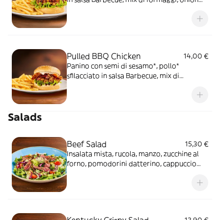
relish, cappuccio rosso condito e insalata
iceberg, servito con patate* Fries e salsa
OWW
Pulled BBQ Chicken
14,00 €
Panino con semi di sesamo*, pollo*
sfilacciato in salsa Barbecue, mix di
formaggi, onion relish, bacon, maionese e
insalata iceberg, servito con patate* Fries e
salsa OWW
Salads
Beef Salad
15,30 €
Insalata mista, rucola, manzo, zucchine al
forno, pomodorini datterino, cappuccio
rosso condito e crostini di pane*.