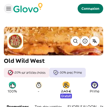
Connexion
Old Wild West
-20% sur articles choisis
-30% avec Prime
-
100%
2,49 €
Prime
Gratuit
Promotions
Top des ventes
FUORI SALOON - limit