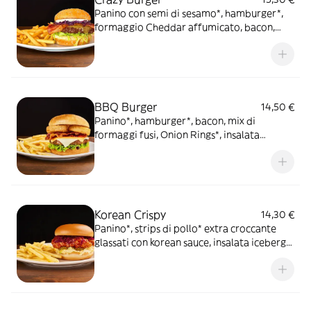
Panino con semi di sesamo*, hamburger*,
formaggio Cheddar affumicato, bacon,
Korean sauce, insalata iceberg, cappuccio
rosso condito e maionese, servito con
patate* Fries e salsa OWW
BBQ Burger
14,50 €
Panino*, hamburger*, bacon, mix di
formaggi fusi, Onion Rings*, insalata
iceberg e salsa Barbecue, servito con
patate* Fries e salsa Barbecue
Korean Crispy
14,30 €
Panino*, strips di pollo* extra croccante
glassati con korean sauce, insalata iceberg,
cappuccio rosso condito, maionese,
cetriolini, servito con patate* Fries e salsa
OWW