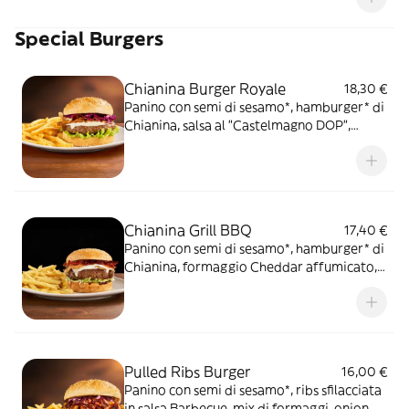
Special Burgers
Chianina Burger Royale
18,30 €
Panino con semi di sesamo*, hamburger* di
Chianina, salsa al "Castelmagno DOP",
guanciale nostrano, cappuccio rosso
condito e insalata iceberg, servito con
patate* Fries e salsa OWW
Chianina Grill BBQ
17,40 €
Panino con semi di sesamo*, hamburger* di
Chianina, formaggio Cheddar affumicato,
bacon, onion relish, insalata iceberg, salsa
Barbecue, servito con patate* Fries e salsa
OWW
Pulled Ribs Burger
16,00 €
Panino con semi di sesamo*, ribs sfilacciata
in salsa Barbecue, mix di formaggi, onion