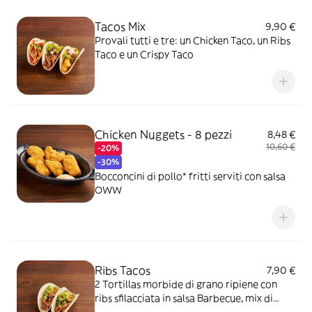
Tacos Mix
9,90 €
Provali tutti e tre: un Chicken Taco, un Ribs
Taco e un Crispy Taco
Chicken Nuggets - 8 pezzi
8,48 €
10,60 €
-20%
-30%
Bocconcini di pollo* fritti serviti con salsa
OWW
Ribs Tacos
7,90 €
2 Tortillas morbide di grano ripiene con
ribs sfilacciata in salsa Barbecue, mix di