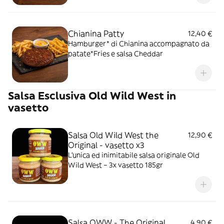
mayo e zeste di lime
Chianina Patty
12,40 €
Hamburger* di Chianina accompagnato da
patate*Fries e salsa Cheddar
Salsa Esclusiva Old Wild West in
vasetto
Salsa Old Wild West the
12,90 €
Original - vasetto x3
L’unica ed inimitabile salsa originale Old
Wild West – 3x vasetto 185gr
Salsa OWW - The Original
4,90 €