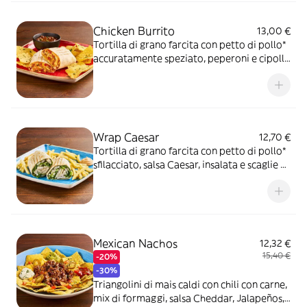
Chicken Burrito
13,00 €
Tortilla di grano farcita con petto di pollo*
accuratamente speziato, peperoni e cipolla
rossa marinati in salsa Messicana, mix di
formaggi, insalata iceberg, riso basmati,
Jalapeños e panna acida, servita con
"Fagioli alla BUD Spencer"
Wrap Caesar
12,70 €
Tortilla di grano farcita con petto di pollo*
sfilacciato, salsa Caesar, insalata e scaglie di
Parmigiano Reggiano DOP, servita con
patate* Fries e salsa OWW
Mexican Nachos
12,32 €
15,40 €
-20%
-30%
Triangolini di mais caldi con chili con carne,
mix di formaggi, salsa Cheddar, Jalapeños,