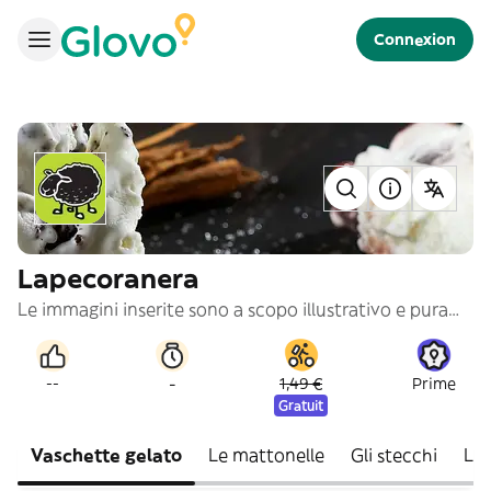
Connexion
Lapecoranera
Le immagini inserite sono a scopo illustrativo e puramente indicativo
-
--
1,49 €
Prime
Gratuit
Vaschette gelato
Le mattonelle
Gli stecchi
Le