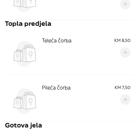
Topla predjela
Teleća čorba
KM 8,50
Pileća čorba
KM 7,50
Gotova jela