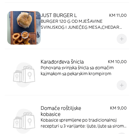
JUST BURGER L
KM 11,00
BURGER 120 G OD MJEŠAVINE
SVINJSKOG I JUNEĆEG MESA,CHEDAR
SIR,JAJE NA OKO,SLANINA,BURGER
SOS,SALATA,PARADAJZ,ONION
RINGS,PEKARSKI KROMPIR U DOMAĆEM
PECIVU
Karađorđeva šnicla
KM 10,00
Pohovana svinjska šnicla sa domaćim
kajmakom sa pekarskim krompirom
Domaće roštiljske
KM 9,00
kobasice
Kobasice spremljene po tradicionalnoj
recepturi u 3 varijante: ljute, ljute sa sirom i
blage, služene sa domaćim pecivom i