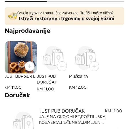
Ova je trgovina trenutačno zatvorena. Tražiš li nešto slično?
Istraži restorane i trgovine u svojoj blizini
Najprodavanije
JUST BURGER L
JUST PUB
Mućkalica
DORUČAK
KM 11,00
KM 12,00
KM 11,00
Doručak
JUST PUB DORUČAK
KM 11,00
JAJE NA OKO,OMLET,ROŠTILJSKA
KOBASICA,PEČENICA,DIMLJENI
VRAT,BARENA