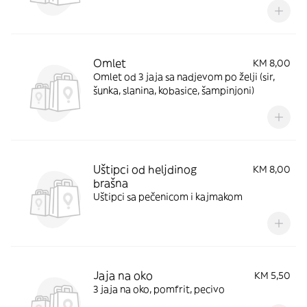
SLANINA,AJVAR,SALATA,PECIVO
Omlet
KM 8,00
Omlet od 3 jaja sa nadjevom po želji (sir,
šunka, slanina, kobasice, šampinjoni)
Uštipci od heljdinog
KM 8,00
brašna
Uštipci sa pečenicom i kajmakom
Jaja na oko
KM 5,50
3 jaja na oko, pomfrit, pecivo