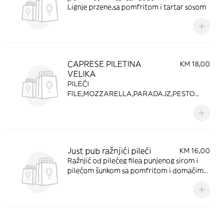
Lignje przene,sa pomfritom i tartar sosom
CAPRESE PILETINA
KM 18,00
VELIKA
PILEĆI
FILE,MOZZARELLA,PARADAJZ,PESTO
GENOVESE,VOK POVRĆE,SWEET CHILLY
Just pub ražnjići pileći
KM 16,00
Ražnjić od pilećeg filea punjenog sirom i
pilećom šunkom sa pomfritom i domaćim
pecivom