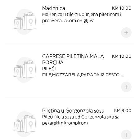
Maslenica
KM 10,00
Maslenica u tijestu, punjena piletinom i
prelivena sosom od gljiva
CAPRESE PILETINA MALA
KM 10,00
PORCIJA
PILEČI
FILE,MOZZARELA,PARADAJZ,PESTO
GENOVESE,VOK POVRĆE,SWEET CHILLY
Piletina u Gorgonzola sosu
KM 9,00
Pileći file u sosu od Gorgonzola sira sa
pekarskim krompirom