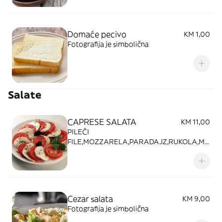
Domaće pecivo
KM 1,00
Fotografija je simbolična
Salate
CAPRESE SALATA
KM 11,00
PILEĆI
FILE,MOZZARELA,PARADAJZ,RUKOLA,MA
SLINE,PESTO GENOVESE. Fotografija je
simbolična
Cezar salata
KM 9,00
Fotografija je simbolična