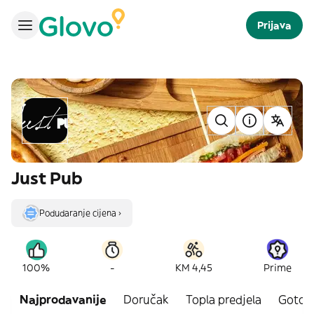
Prijava
Just Pub
Podudaranje cijena ›
-
100%
KM 4,45
Prime
Najprodavanije
Doručak
Topla predjela
Gotova