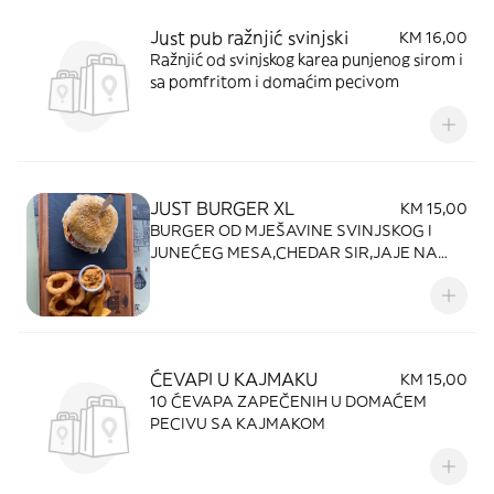
Just pub ražnjić svinjski
KM 16,00
Ražnjić od svinjskog karea punjenog sirom i
sa pomfritom i domaćim pecivom
JUST BURGER XL
KM 15,00
BURGER OD MJEŠAVINE SVINJSKOG I
JUNEĆEG MESA,CHEDAR SIR,JAJE NA
OKO,SLANINA,SALATA,PARADAJZ,ONION
RINGS,PEKARSKI KROMPIR,U DOMAĆEM
PECIVU
ĆEVAPI U KAJMAKU
KM 15,00
10 ĆEVAPA ZAPEČENIH U DOMAĆEM
PECIVU SA KAJMAKOM