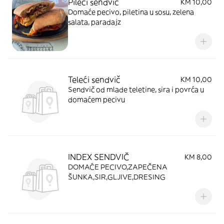
Pileći sendvič
KM 10,00
Domaće pecivo, piletina u sosu, zelena
salata, paradajz
Teleći sendvič
KM 10,00
Sendvič od mlade teletine, sira i povrća u
domaćem pecivu
INDEX SENDVIČ
KM 8,00
DOMAĆE PECIVO,ZAPEČENA
ŠUNKA,SIR,GLJIVE,DRESING