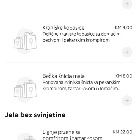
pekarskim krompirom
Kranjske kobasice
KM 9,00
Odlične kranjske kobasice sa domaćim
pecivom i pekarskim krompirom
Bečka šnicla mala
KM 8,00
Pohovana svinjska šnicla sa pekarskim
krompirom, tartar sosom i domaćim
pecivom
Jela bez svinjetine
Lignje przene,sa
KM 22,00
pomfritom i tartar sosom