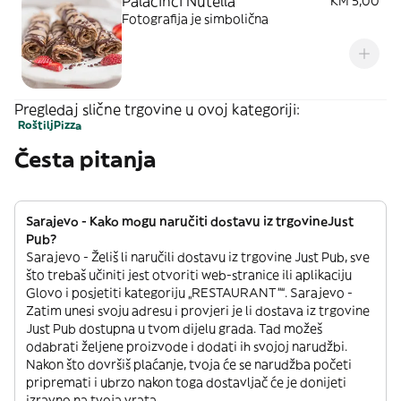
Palačinci Nutella
KM 5,00
Fotografija je simbolična
Pregledaj slične trgovine u ovoj kategoriji:
Roštilj
Pizza
Česta pitanja
Sarajevo - Kako mogu naručiti dostavu iz trgovineJust
Pub?
Sarajevo - Želiš li naručili dostavu iz trgovine Just Pub, sve
što trebaš učiniti jest otvoriti web-stranice ili aplikaciju
Glovo i posjetiti kategoriju „RESTAURANT”“. Sarajevo -
Zatim unesi svoju adresu i provjeri je li dostava iz trgovine
Just Pub dostupna u tvom dijelu grada. Tad možeš
odabrati željene proizvode i dodati ih svojoj narudžbi.
Nakon što dovršiš plaćanje, tvoja će se narudžba početi
pripremati i ubrzo nakon toga dostavljač će je donijeti
izravno na tvoja vrata.