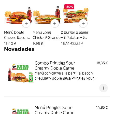
-50%
Menú Doble
Menú Long
2 Burger a elegir
Cheese Bacon
Chicken® Grande
+ 2 Patatas + 5
XXL®
Nuggets
13,40 €
9,95 €
16,41 €
32,82 €
Novedades
Combo Pringles Sour
18,35 €
Creamy Doble Carne
Menú con carne a la parrilla, bacon,
cheddar y doble salsa Pringles Sour
Creamy.
Menú Pringles Sour
14,85 €
Creamy Doble Carne