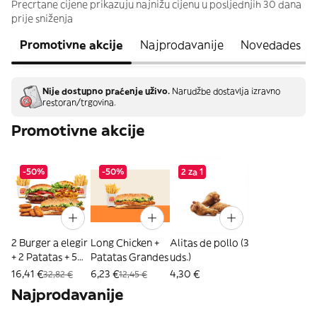
Precrtane cijene prikazuju najnižu cijenu u posljednjih 30 dana
prije sniženja
Promotivne akcije
Najprodavanije
Novedades
Nije dostupno praćenje uživo.
Narudžbe dostavlja izravno
restoran/trgovina.
Promotivne akcije
-50%
-50%
2 za 1
2 Burger a elegir
Long Chicken +
Alitas de pollo (3
+ 2 Patatas + 5
Patatas Grandes
uds.)
Nuggets
16,41 €
6,23 €
4,30 €
32,82 €
12,45 €
Najprodavanije