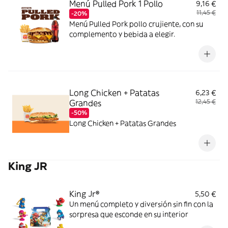
Menú Pulled Pork 1 Pollo
9,16 €
11,45 €
-20%
Menú Pulled Pork pollo crujiente, con su
complemento y bebida a elegir.
Long Chicken + Patatas
6,23 €
Grandes
12,45 €
-50%
Long Chicken + Patatas Grandes
King JR
King Jr®
5,50 €
Un menú completo y diversión sin fin con la
sorpresa que esconde en su interior