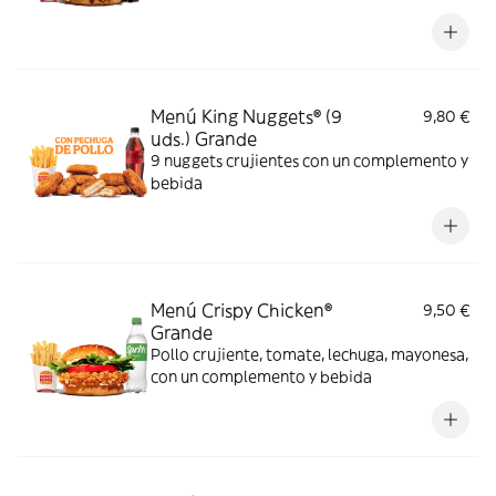
lechuga, pepinillos y cebolla, bañados en
exquisita salsa Big King entre dos panes de
sésamo crujiente, ¿se puede pedir más?
Menú King Nuggets® (9
9,80 €
uds.) Grande
9 nuggets crujientes con un complemento y
bebida
Menú Crispy Chicken®
9,50 €
Grande
Pollo crujiente, tomate, lechuga, mayonesa,
con un complemento y bebida