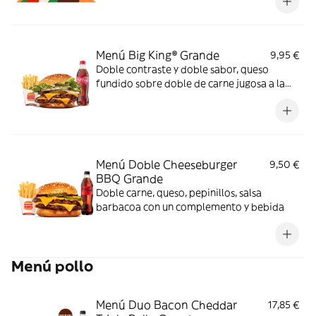
Menú Big King® Grande
9,95 €
Doble contraste y doble sabor, queso
fundido sobre doble de carne jugosa a la
parrilla, lechuga, pepinillos y cebolla,
bañados en exquisita salsa Big King entre
dos panes de sésamo crujiente, ¿se puede
pedir más?
Menú Doble Cheeseburger
9,50 €
BBQ Grande
Doble carne, queso, pepinillos, salsa
barbacoa con un complemento y bebida
Menú pollo
Menú Duo Bacon Cheddar
17,85 €