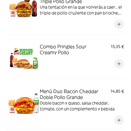
Triple Pollo Grande
Una tentación en la que volverás a caer... el
triple de pollo crujiente con pan brioche,
deliciosa salsa de queso cheddar, dos
crujientes lonchas de bacon, cebolla frita y
tomate. Todo ello acompañado de tu
bebida y complemento favoritos. Algo
irresistible.
Combo Pringles Sour
15,35 €
Creamy Pollo
Menú Duo Bacon Cheddar
14,85 €
Doble Pollo Grande
Doble bacon y queso, salsa cheddar,
tomate, con un complemento y bebida