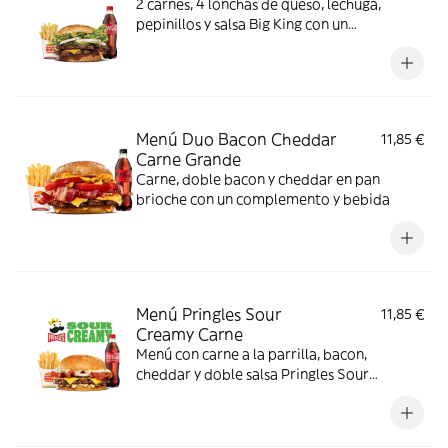
2 carnes, 4 lonchas de queso, lechuga,
pepinillos y salsa Big King con un
complemento y bebida
Menú Duo Bacon Cheddar
11,85 €
Carne Grande
Carne, doble bacon y cheddar en pan
brioche con un complemento y bebida
Menú Pringles Sour
11,85 €
Creamy Carne
Menú con carne a la parrilla, bacon,
cheddar y doble salsa Pringles Sour
Creamy.