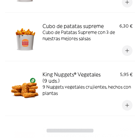
Cubo de patatas supreme
6,30 €
Cubo de Patatas Supreme con 3 de
nuestras mejores salsas
King Nuggets® Vegetales
5,95 €
(9 uds.)
9 Nuggets vegetales crujientes, hechos con
plantas
King Nuggets® (9 uds.)
5,95 €
9 nuggets de pechuga de pollo, crujientes,