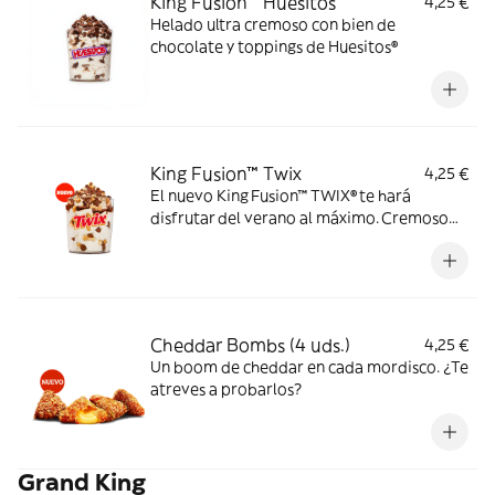
King Fusion™ Huesitos
4,25 €
Helado ultra cremoso con bien de
chocolate y toppings de Huesitos®
King Fusion™ Twix
4,25 €
El nuevo King Fusion™ TWIX® te hará
disfrutar del verano al máximo. Cremoso
helado de vainilla con topping TWIX® y
sirope de caramelo. Dale un TWIX al
verano.
Cheddar Bombs (4 uds.)
4,25 €
Un boom de cheddar en cada mordisco. ¿Te
atreves a probarlos?
Grand King