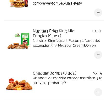
complemento y bebida a elegir.
Nuggets Fries King Mix
6,65 €
Pringles (9 uds.)
Nuestros King Nuggets® acompañados del
sazonador King Mix Sour Cream&Onion.
Cheddar Bombs (8 uds.)
5,75 €
Un boom de cheddar en cada mordisco. ¿Te
atreves a probarlos?