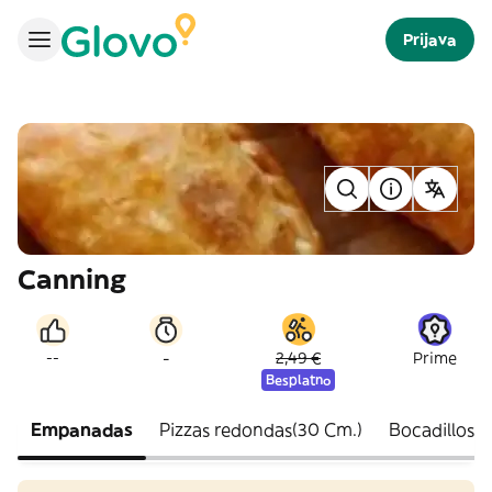
Prijava
Canning
-
--
2,49 €
Prime
Besplatno
Empanadas
Pizzas redondas(30 Cm.)
Bocadillos fr