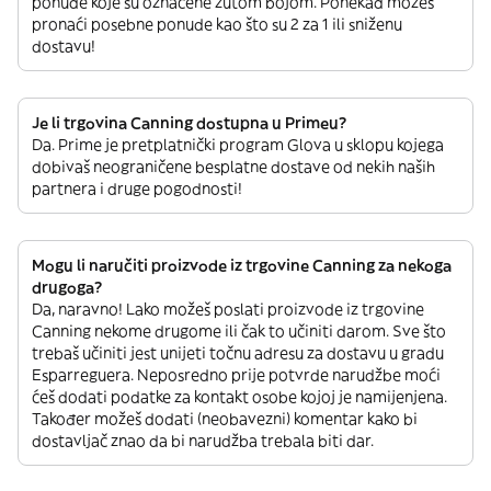
ponude koje su označene žutom bojom. Ponekad možeš
pronaći posebne ponude kao što su 2 za 1 ili sniženu
dostavu!
Je li trgovina Canning dostupna u Primeu?
Da. Prime je pretplatnički program Glova u sklopu kojega
dobivaš neograničene besplatne dostave od nekih naših
partnera i druge pogodnosti!
Mogu li naručiti proizvode iz trgovine Canning za nekoga
drugoga?
Da, naravno! Lako možeš poslati proizvode iz trgovine
Canning nekome drugome ili čak to učiniti darom. Sve što
trebaš učiniti jest unijeti točnu adresu za dostavu u gradu
Esparreguera. Neposredno prije potvrde narudžbe moći
ćeš dodati podatke za kontakt osobe kojoj je namijenjena.
Također možeš dodati (neobavezni) komentar kako bi
dostavljač znao da bi narudžba trebala biti dar.