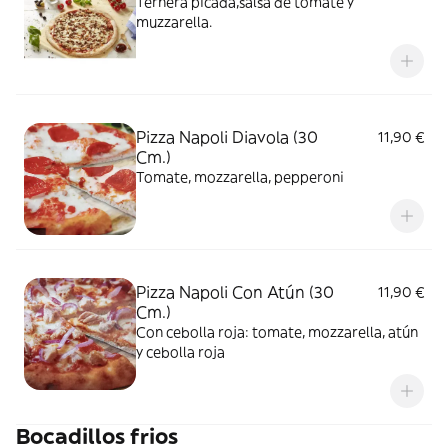
Ternera picada,salsa de tomate y
muzzarella.
Pizza Napoli Diavola (30
11,90 €
Cm.)
Tomate, mozzarella, pepperoni
Pizza Napoli Con Atún (30
11,90 €
Cm.)
Con cebolla roja: tomate, mozzarella, atún
y cebolla roja
Bocadillos frios