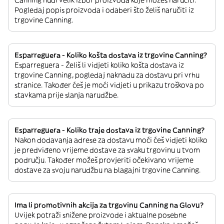
Canning nudi velik izbor proizvoda koje možeš naručiti.
Pogledaj popis proizvoda i odaberi što želiš naručiti iz
trgovine Canning.
Esparreguera - Koliko košta dostava iz trgovine Canning?
Esparreguera - Želiš li vidjeti koliko košta dostava iz
trgovine Canning, pogledaj naknadu za dostavu pri vrhu
stranice. Također ćeš je moći vidjeti u prikazu troškova po
stavkama prije slanja narudžbe.
Esparreguera - Koliko traje dostava iz trgovine Canning?
Nakon dodavanja adrese za dostavu moći ćeš vidjeti koliko
je predviđeno vrijeme dostave za svaku trgovinu u tvom
području. Također možeš provjeriti očekivano vrijeme
dostave za svoju narudžbu na blagajni trgovine Canning.
Ima li promotivnih akcija za trgovinu Canning na Glovu?
Uvijek potraži snižene proizvode i aktualne posebne