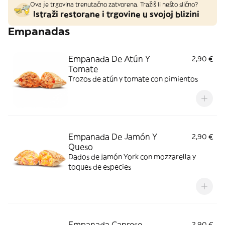
Ova je trgovina trenutačno zatvorena. Tražiš li nešto slično?
Istraži restorane i trgovine u svojoj blizini
Empanadas
Empanada De Atún Y
2,90 €
Tomate
Trozos de atún y tomate con pimientos
Empanada De Jamón Y
2,90 €
Queso
Dados de jamón York con mozzarella y
toques de especies
Empanada Caprese
2,90 €