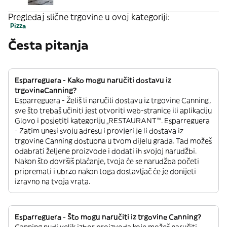
Pregledaj slične trgovine u ovoj kategoriji:
Pizza
Česta pitanja
Esparreguera - Kako mogu naručiti dostavu iz
trgovineCanning?
Esparreguera - Želiš li naručili dostavu iz trgovine Canning,
sve što trebaš učiniti jest otvoriti web-stranice ili aplikaciju
Glovo i posjetiti kategoriju „RESTAURANT”“. Esparreguera
- Zatim unesi svoju adresu i provjeri je li dostava iz
trgovine Canning dostupna u tvom dijelu grada. Tad možeš
odabrati željene proizvode i dodati ih svojoj narudžbi.
Nakon što dovršiš plaćanje, tvoja će se narudžba početi
pripremati i ubrzo nakon toga dostavljač će je donijeti
izravno na tvoja vrata.
Esparreguera - Što mogu naručiti iz trgovine Canning?