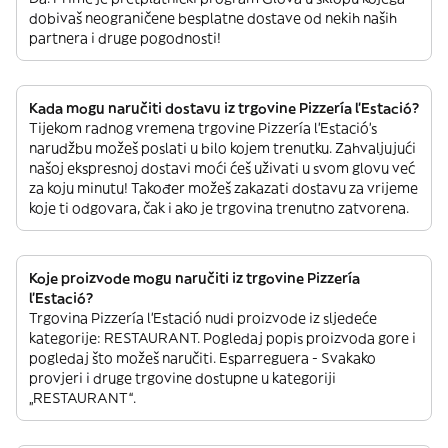
dobivaš neograničene besplatne dostave od nekih naših
partnera i druge pogodnosti!
Kada mogu naručiti dostavu iz trgovine Pizzería l’Estació?
Tijekom radnog vremena trgovine Pizzería l’Estació’s
narudžbu možeš poslati u bilo kojem trenutku. Zahvaljujući
našoj ekspresnoj dostavi moći ćeš uživati u svom glovu već
za koju minutu! Također možeš zakazati dostavu za vrijeme
koje ti odgovara, čak i ako je trgovina trenutno zatvorena.
Koje proizvode mogu naručiti iz trgovine Pizzería
l’Estació?
Trgovina Pizzería l’Estació nudi proizvode iz sljedeće
kategorije: RESTAURANT. Pogledaj popis proizvoda gore i
pogledaj što možeš naručiti. Esparreguera - Svakako
provjeri i druge trgovine dostupne u kategoriji
„RESTAURANT“.