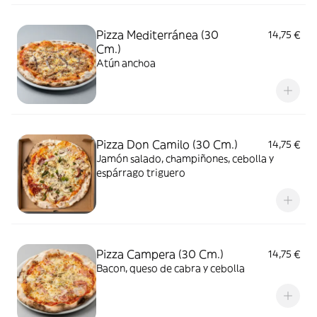
Pizza Mediterránea (30
14,75 €
Cm.)
Atún anchoa
Pizza Don Camilo (30 Cm.)
14,75 €
Jamón salado, champiñones, cebolla y
espárrago triguero
Pizza Campera (30 Cm.)
14,75 €
Bacon, queso de cabra y cebolla