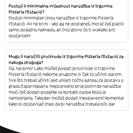
Postoji li minimalna vrijednost narudžbe iz trgovine
Pizzería l’Estació?
Postoji minimalan iznos narudžbe iz trgovine Pizzería
l’Estació. Ali ne brini - ako ga ne dostigneš, morat ćeš platiti
samo dodatnu naknadu, ali tvoj glovo će ti svakako biti
dostavljen!
Mogu li naručiti proizvode iz trgovine Pizzería l’Estació za
nekoga drugoga?
Da, naravno! Lako možeš poslati proizvode iz trgovine
Pizzería l’Estació nekome drugome ili čak to učiniti darom.
Sve što trebaš učiniti jest unijeti točnu adresu za dostavu u
gradu Esparreguera. Neposredno prije potvrde narudžbe
moći ćeš dodati podatke za kontakt osobe kojoj je
namijenjena. Također možeš dodati (neobavezni) komentar
kako bi dostavljač znao da bi narudžba trebala biti dar.