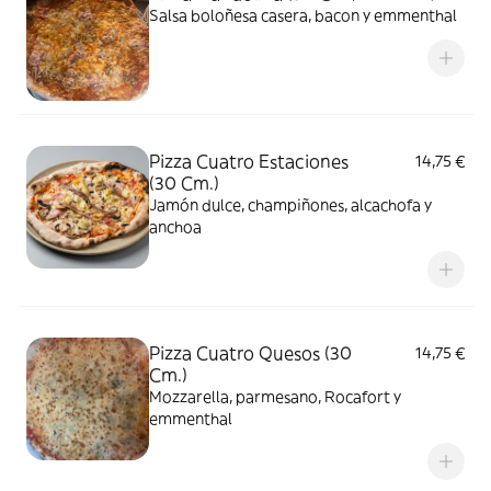
Salsa boloñesa casera, bacon y emmenthal
Pizza Cuatro Estaciones
14,75 €
(30 Cm.)
Jamón dulce, champiñones, alcachofa y
anchoa
Pizza Cuatro Quesos (30
14,75 €
Cm.)
Mozzarella, parmesano, Rocafort y
emmenthal