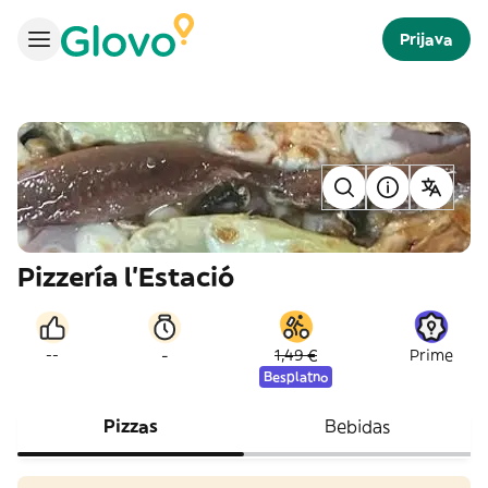
Prijava
Pizzería l’Estació
-
--
1,49 €
Prime
Besplatno
Pizzas
Bebidas