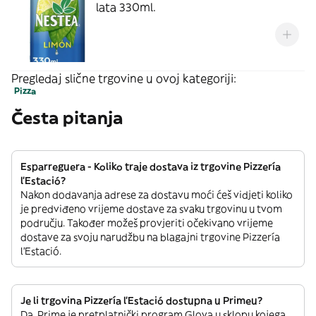
lata 330ml.
Pregledaj slične trgovine u ovoj kategoriji:
Pizza
Česta pitanja
Esparreguera - Koliko traje dostava iz trgovine Pizzería
l’Estació?
Nakon dodavanja adrese za dostavu moći ćeš vidjeti koliko
je predviđeno vrijeme dostave za svaku trgovinu u tvom
području. Također možeš provjeriti očekivano vrijeme
dostave za svoju narudžbu na blagajni trgovine Pizzería
l’Estació.
Je li trgovina Pizzería l’Estació dostupna u Primeu?
Da. Prime je pretplatnički program Glova u sklopu kojega