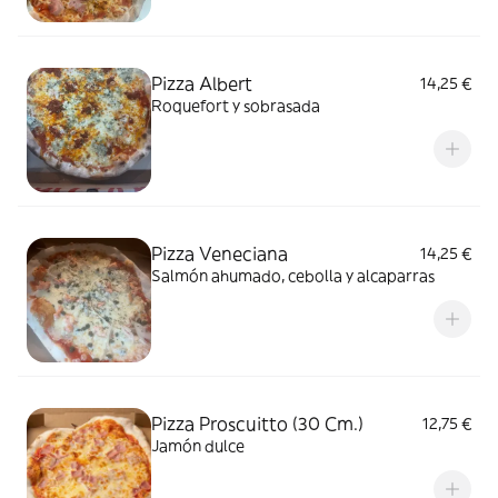
Pizza Albert
14,25 €
Roquefort y sobrasada
Pizza Veneciana
14,25 €
Salmón ahumado, cebolla y alcaparras
Pizza Proscuitto (30 Cm.)
12,75 €
Jamón dulce