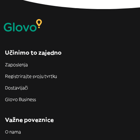
Učinimo to zajedno
Zaposlenja
Registrirajte svoju tvrtku
Dostavljači
Glovo Business
Važne poveznice
O nama