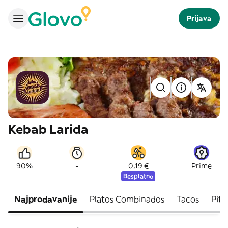
Prijava
Kebab Larida
-
90%
0,19 €
Prime
Besplatno
Najprodavanije
Platos Combinados
Tacos
Pita