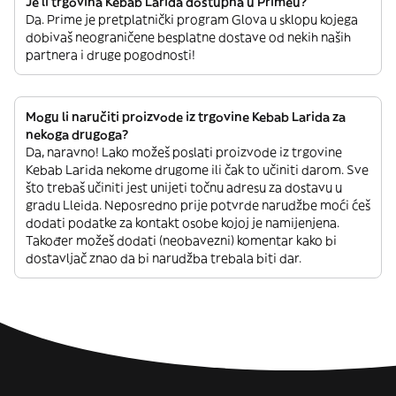
Je li trgovina Kebab Larida dostupna u Primeu?
Da. Prime je pretplatnički program Glova u sklopu kojega
dobivaš neograničene besplatne dostave od nekih naših
partnera i druge pogodnosti!
Mogu li naručiti proizvode iz trgovine Kebab Larida za
nekoga drugoga?
Da, naravno! Lako možeš poslati proizvode iz trgovine
Kebab Larida nekome drugome ili čak to učiniti darom. Sve
što trebaš učiniti jest unijeti točnu adresu za dostavu u
gradu Lleida. Neposredno prije potvrde narudžbe moći ćeš
dodati podatke za kontakt osobe kojoj je namijenjena.
Također možeš dodati (neobavezni) komentar kako bi
dostavljač znao da bi narudžba trebala biti dar.