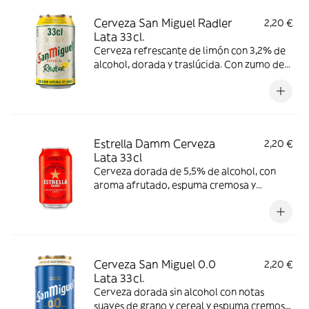
Cerveza San Miguel Radler
2,20 €
Lata 33cl.
Cerveza refrescante de limón con 3,2% de
alcohol, dorada y traslúcida. Con zumo de
limón natural y sabor dulce, se recomienda
consumir entre 4-6ºC.
Estrella Damm Cerveza
2,20 €
Lata 33cl
Cerveza dorada de 5,5% de alcohol, con
aroma afrutado, espuma cremosa y
consistente y ligero amargor. Se
recomienda consumir entre 4º y 6º C.
Cerveza San Miguel 0.0
2,20 €
Lata 33cl.
Cerveza dorada sin alcohol con notas
suaves de grano y cereal y espuma cremosa