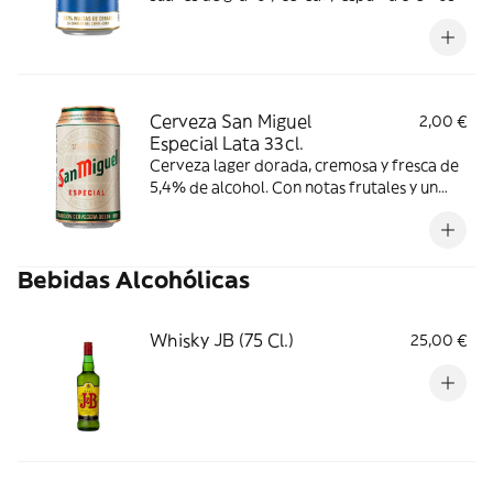
y consistente. Se recomienda consumir
entre 4º-6º C.
Cerveza San Miguel
2,00 €
Especial Lata 33cl.
Cerveza lager dorada, cremosa y fresca de
5,4% de alcohol. Con notas frutales y un
sabor equilibrado, disfrútala consumiendo
entre 4-6ºC.
Bebidas Alcohólicas
Whisky JB (75 Cl.)
25,00 €