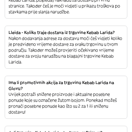
Kebab Larida, pogledaj naknadu za dostavu pri vrhu
stranice. Također ćeš je moći vidjeti u prikazu troškova po
stavkama prije slanja narudžbe.
Lleida - Koliko traje dostava iz trgovine Kebab Larida?
Nakon dodavanja adrese za dostavu moći ćeš vidjeti koliko
je predviđeno vrijeme dostave za svaku trgovinu u tvom
području. Također možeš provjeriti očekivano vrijeme
dostave za svoju narudžbu na blagajni trgovine Kebab
Larida.
Ima li promotivnih akcija za trgovinu Kebab Larida na
Glovu?
Uvijek potraži snižene proizvode i aktualne posebne
ponude koje su označene žutom bojom. Ponekad možeš
pronaći posebne ponude kao što su 2 za 1 ili sniženu
dostavu!