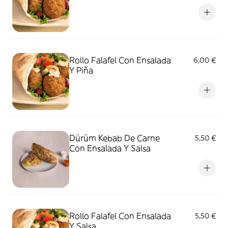
Rollo Falafel Con Ensalada
6,00 €
Y Piña
Dürüm Kebab De Carne
5,50 €
Con Ensalada Y Salsa
Rollo Falafel Con Ensalada
5,50 €
Y Salsa