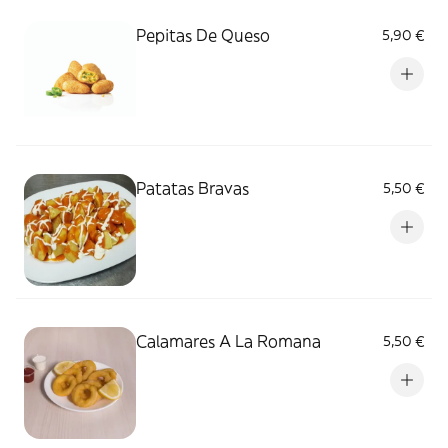
Pepitas De Queso
5,90 €
Patatas Bravas
5,50 €
Calamares A La Romana
5,50 €