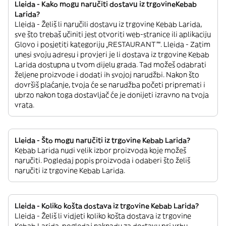
Lleida - Kako mogu naručiti dostavu iz trgovineKebab
Larida?
Lleida - Želiš li naručili dostavu iz trgovine Kebab Larida,
sve što trebaš učiniti jest otvoriti web-stranice ili aplikaciju
Glovo i posjetiti kategoriju „RESTAURANT”“. Lleida - Zatim
unesi svoju adresu i provjeri je li dostava iz trgovine Kebab
Larida dostupna u tvom dijelu grada. Tad možeš odabrati
željene proizvode i dodati ih svojoj narudžbi. Nakon što
dovršiš plaćanje, tvoja će se narudžba početi pripremati i
ubrzo nakon toga dostavljač će je donijeti izravno na tvoja
vrata.
Lleida - Što mogu naručiti iz trgovine Kebab Larida?
Kebab Larida nudi velik izbor proizvoda koje možeš
naručiti. Pogledaj popis proizvoda i odaberi što želiš
naručiti iz trgovine Kebab Larida.
Lleida - Koliko košta dostava iz trgovine Kebab Larida?
Lleida - Želiš li vidjeti koliko košta dostava iz trgovine