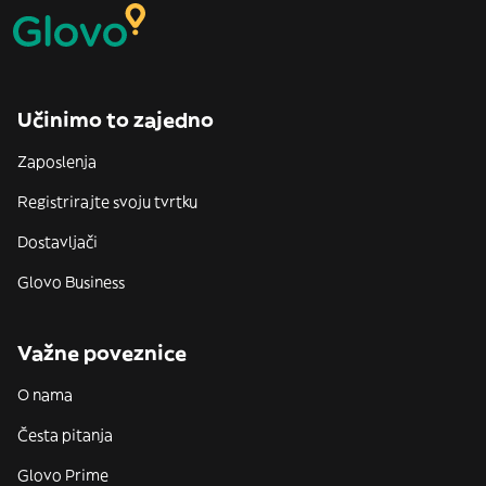
Učinimo to zajedno
Zaposlenja
Registrirajte svoju tvrtku
Dostavljači
Glovo Business
Važne poveznice
O nama
Česta pitanja
Glovo Prime