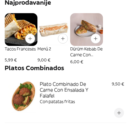
Najprodavanije
Tacos Franceses
Menú 2
Dürüm Kebab De
Carne Con
5,99 €
9,00 €
Ensalada Y
6,00 €
Queso
Platos Combinados
Plato Combinado De
9,50 €
Carne Con Ensalada Y
Falafel
Con patatas fritas