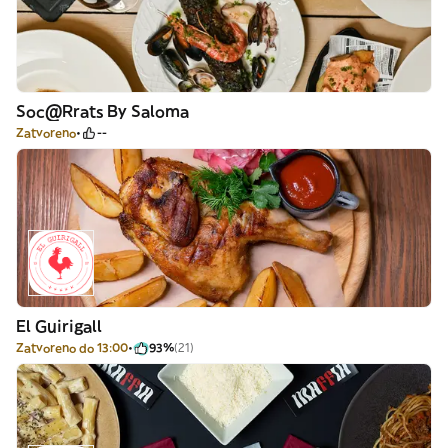
Soc@Rrats By Saloma
Zatvoreno
--
El Guirigall
Zatvoreno do 13:00
93%
(21)