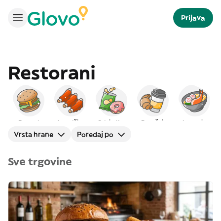
Prijava
Restorani
Burgeri
Američka
Grickalice
Doručak
Japanska
Vrsta hrane
Poredaj po
Sve trgovine