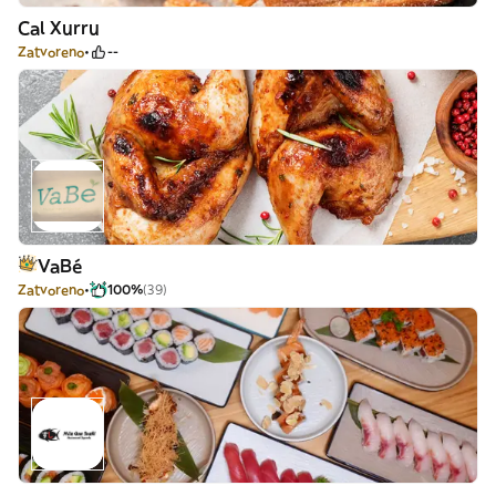
Cal Xurru
Zatvoreno
--
VaBé
Zatvoreno
100%
(39)