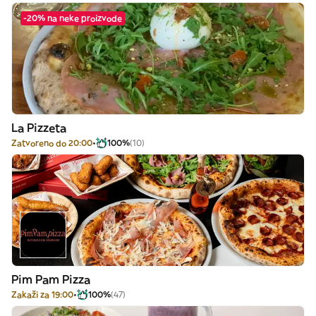
-20% na neke proizvode
La Pizzeta
Zatvoreno do 20:00
100%
(10)
Pim Pam Pizza
Zakaži za 19:00
100%
(47)