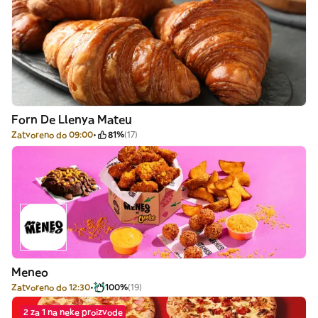
Forn De Llenya Mateu
Zatvoreno do 09:00
81%
(17)
Meneo
Zatvoreno do 12:30
100%
(19)
2 za 1 na neke proizvode