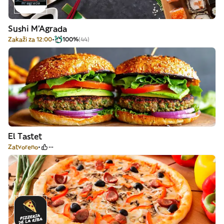
Sushi M'Agrada
Zakaži za 12:00
100%
(44)
El Tastet
Zatvoreno
--