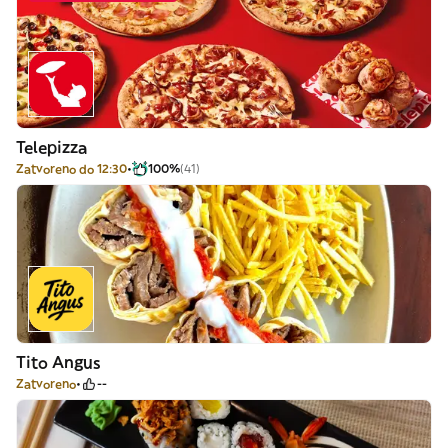
Telepizza
Zatvoreno do 12:30
100%
(41)
Tito Angus
Zatvoreno
--