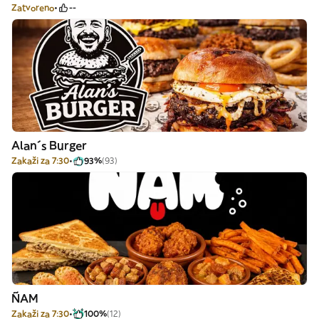
Zatvoreno
--
Alan´s Burger
Zakaži za 7:30
93%
(93)
ÑAM
Zakaži za 7:30
100%
(12)