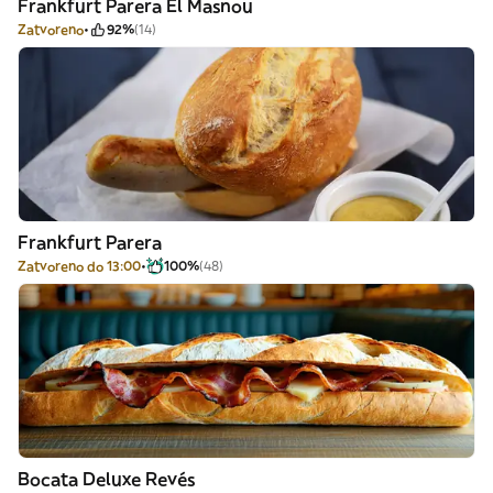
Frankfurt Parera El Masnou
Zatvoreno
92%
(14)
Frankfurt Parera
Zatvoreno do 13:00
100%
(48)
Bocata Deluxe Revés