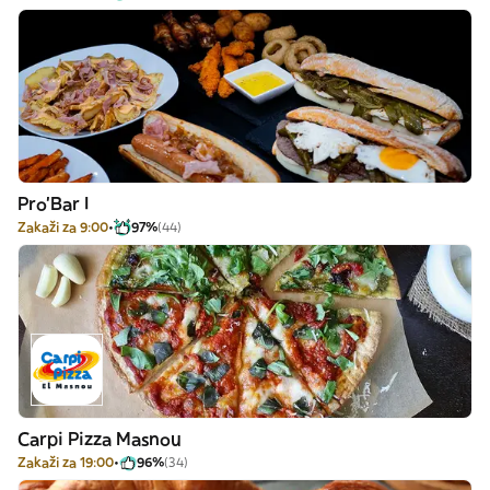
Pro'Bar I
Zakaži za 9:00
97%
(44)
Carpi Pizza Masnou
Zakaži za 19:00
96%
(34)