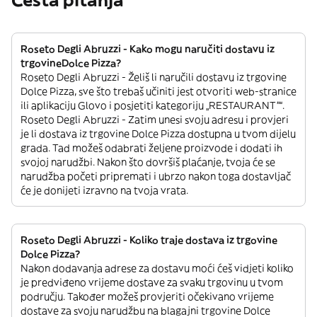
Česta pitanja
Roseto Degli Abruzzi - Kako mogu naručiti dostavu iz
trgovineDolce Pizza?
Roseto Degli Abruzzi - Želiš li naručili dostavu iz trgovine
Dolce Pizza, sve što trebaš učiniti jest otvoriti web-stranice
ili aplikaciju Glovo i posjetiti kategoriju „RESTAURANT”“.
Roseto Degli Abruzzi - Zatim unesi svoju adresu i provjeri
je li dostava iz trgovine Dolce Pizza dostupna u tvom dijelu
grada. Tad možeš odabrati željene proizvode i dodati ih
svojoj narudžbi. Nakon što dovršiš plaćanje, tvoja će se
narudžba početi pripremati i ubrzo nakon toga dostavljač
će je donijeti izravno na tvoja vrata.
Roseto Degli Abruzzi - Koliko traje dostava iz trgovine
Dolce Pizza?
Nakon dodavanja adrese za dostavu moći ćeš vidjeti koliko
je predviđeno vrijeme dostave za svaku trgovinu u tvom
području. Također možeš provjeriti očekivano vrijeme
dostave za svoju narudžbu na blagajni trgovine Dolce