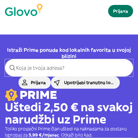
Prijava
Istraži Prime ponude kod lokalnih favorita u svojoj
blizini
Prijava
Upotrijebi trenutnu lokaciju
Uštedi 2,50 € na svakoj
narudžbi uz Prime
Toliko prosječni Prime član uštedi na naknadama za dostavu
Isprobaj za
5,99 €/mjesec
. Otkaži bilo kad.