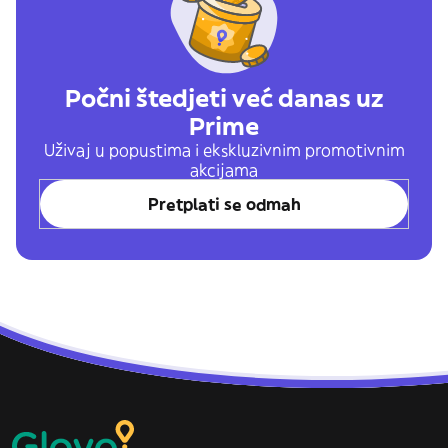
Počni štedjeti već danas uz
Prime
Uživaj u popustima i ekskluzivnim promotivnim
akcijama
Pretplati se odmah