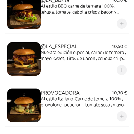
@LA_BBsita
10,50 €
Al estilo BBQ, carne de ternera 100%,
lehuga, tomate, cebolla crispy, bacon y
nuestra salsa barbacoa màs ahumada
@LA_ESPECIAL
10,50 €
Nuestra edición especial; carne de ternera ,
mayo sweet, Tiras de bacon , cebolla crispy,
cheddar fundido , rùcula, tomate, cebollino
y mayo sweet chili.. todos los sabores en
uno
PROVOCADORA
10,30 €
Al estilo Italiano..Carne de ternera 100% ,
provolone , peperoni , tomate seco , mayo
de albahaca, Rùcula.