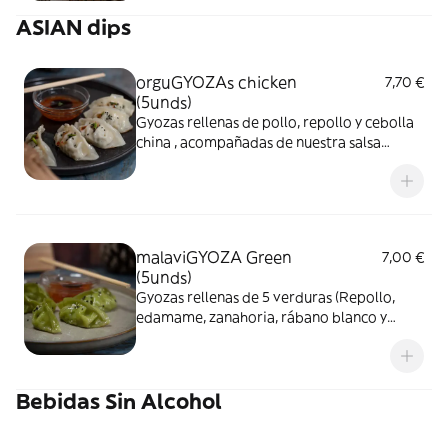
ASIAN dips
orguGYOZAs chicken
7,70 €
(5unds)
Gyozas rellenas de pollo, repollo y cebolla
china , acompañadas de nuestra salsa
makila (salsa de anguilas y sojas aromàticas)
y sweet chili.
malaviGYOZA Green
7,00 €
(5unds)
Gyozas rellenas de 5 verduras (Repollo,
edamame, zanahoria, rábano blanco y
espinacas) acompañadas de nuestra salsa
makila (salsa de anguila y soja aromàtica) y
sweet chili
Bebidas Sin Alcohol