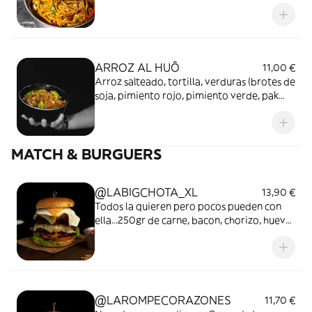
choi, cebolla, zanahoria, cebollìn chino) en
base de soja, aceite de sèsamo y sirope de
especias chinas.
ARROZ AL HUÔ
11,00 €
Arroz salteado, tortilla, verduras (brotes de
soja, pimiento rojo, pimiento verde, pak
choi, cebolla, zanahoria cebollìn chino) en
base de soja, aceite de sèsamo y sirope de
especias chinas.
MATCH & BURGUERS
@LABIGCHOTA_XL
13,90 €
Todos la quieren pero pocos pueden con
ella...250gr de carne, bacon, chorizo, huevo,
gouda fundido, tomate, lechuga , cebolla
caramelizada, Mayonessa Canalla.
@LAROMPECORAZONES
11,70 €