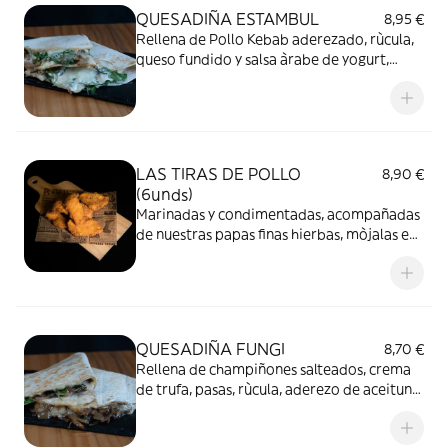
QUESADIÑA ESTAMBUL
8,95 €
Rellena de Pollo Kebab aderezado, rùcula,
queso fundido y salsa àrabe de yogurt,
tahina y azahar.
LAS TIRAS DE POLLO
8,90 €
(6unds)
Marinadas y condimentadas, acompañadas
de nuestras papas finas hierbas, mòjalas en
cualquiera de nuestras salsas
recomendadas.
QUESADIÑA FUNGI
8,70 €
Rellena de champiñones salteados, crema
de trufa, pasas, rùcula, aderezo de aceituna
negra, cebolla caramelizada y queso