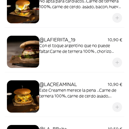
No apta para cardiacos...Carne de ternera
100%, carne de cerdo. asado, bacon, huevo,
queso, tomate, cebolla crispy, rùcula,
mayonessa Chimi
@LAFIERIITA_19
10,90 €
Con el toque argentino que no puede
faltar.Carne de ternera 100% , chorizo
parrillero , mozarella , tomate seco
,cebolla, rùcula , chimichurri.
@LACREAMINAL
10,90 €
Este Creamen merece la pena ...Carne de
ternera 100%, carne de cerdo asado,
quesos fundidos y cremosos, cebolla
caramelizada, tomate, cebolla roja, rùcula,
mayonesa Chimi