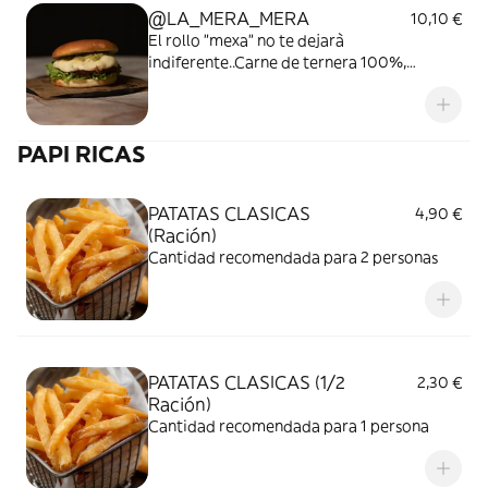
@LA_MERA_MERA
10,10 €
El rollo "mexa" no te dejarà
indiferente..Carne de ternera 100%,
mozzarella, guacamole, chile encurtido,
cebolla caramelizada, cebolla crunchy,
lechuga, mayonesa chipotle.
PAPI RICAS
PATATAS CLASICAS
4,90 €
(Ración)
Cantidad recomendada para 2 personas
PATATAS CLASICAS (1/2
2,30 €
Ración)
Cantidad recomendada para 1 persona