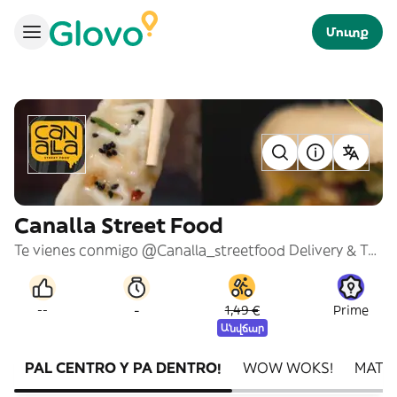
Մուտք
Canalla Street Food
Te vienes conmigo @Canalla_streetfood Delivery & Take away Comida callejera del mundo
-
--
1,49 €
Prime
Անվճար
PAL CENTRO Y PA DENTRO!
WOW WOKS!
MATC