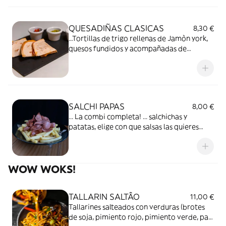
QUESADIÑAS CLASICAS
8,30 €
…Tortillas de trigo rellenas de Jamòn york,
quesos fundidos y acompañadas de
guacamole y pico de gallo.
SALCHI PAPAS
8,00 €
... La combi completa! ... salchichas y
patatas, elige con que salsas las quieres
bañar..
WOW WOKS!
TALLARIN SALTÂO
11,00 €
Tallarines salteados con verduras (brotes
de soja, pimiento rojo, pimiento verde, pak