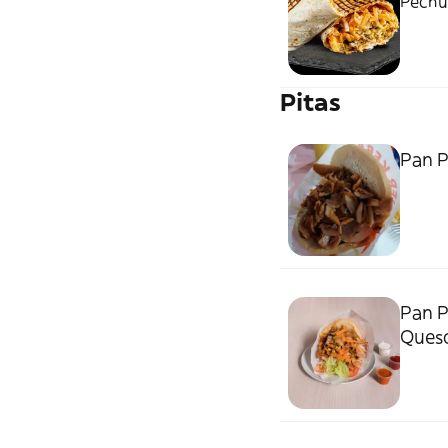
Pechug
Pitas
Pan P
Pan P
Ques