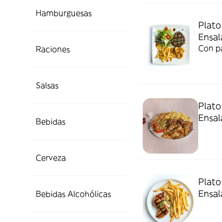
Hamburguesas
Plat
Ensal
Con pa
Raciones
Salsas
Plat
Ensal
Bebidas
Cerveza
Plato
Ensal
Bebidas Alcohólicas