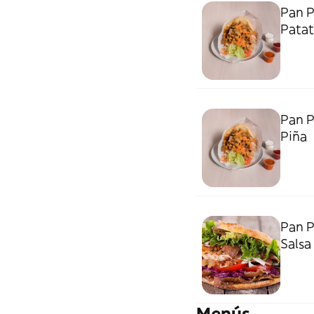
Pan P
Patat
Pan P
Piña
Pan P
Salsa
Menús