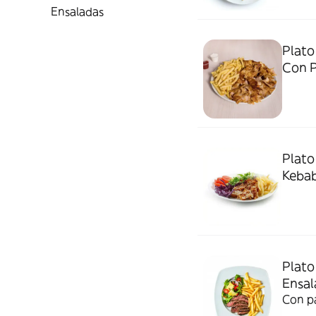
Ensaladas
Plato
Con P
Plato
Keba
Plat
Ensal
Con pa