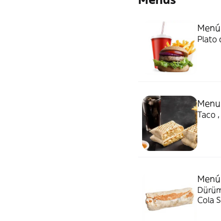
Menú
Plato 
Menu
Taco ,
Menú
Dürüm 
Cola S