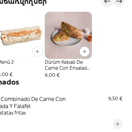
վաճառվողներ
Menú 2
Dürüm Kebab De
Carne Con Ensalada
Y Queso
9,00 €
6,00 €
nados
o Combinado De Carne Con
9,50 €
ada Y Falafel
tatas fritas