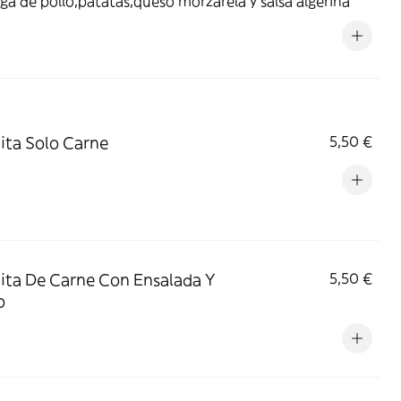
a de pollo,patatas,queso morzarela y salsa algerina
ita Solo Carne
5,50 €
ita De Carne Con Ensalada Y
5,50 €
o