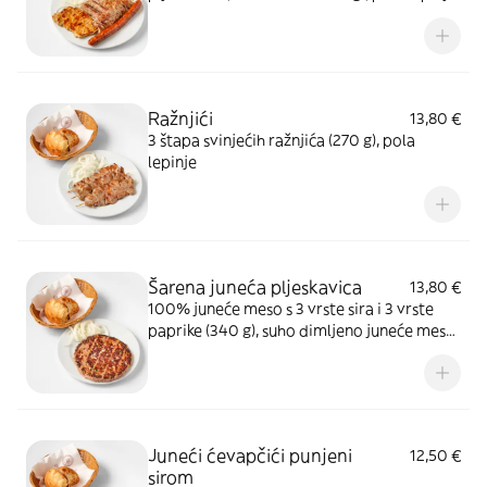
Ražnjići
13,80 €
3 štapa svinjećih ražnjića (270 g), pola
lepinje
Šarena juneća pljeskavica
13,80 €
100% juneće meso s 3 vrste sira i 3 vrste
paprike (340 g), suho dimljeno juneće meso,
pola lepinje
Juneći ćevapčići punjeni
12,50 €
sirom