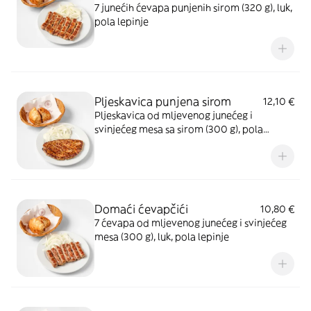
7 junećih ćevapa punjenih sirom (320 g), luk,
pola lepinje
Pljeskavica punjena sirom
12,10 €
Pljeskavica od mljevenog junećeg i
svinjećeg mesa sa sirom (300 g), pola
lepinje
Domaći ćevapčići
10,80 €
7 ćevapa od mljevenog junećeg i svinjećeg
mesa (300 g), luk, pola lepinje