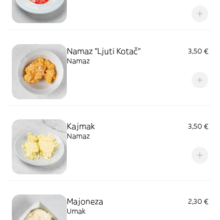
Namaz "Ljuti Kotač"
3,50 €
Namaz
Kajmak
3,50 €
Namaz
Majoneza
2,30 €
Umak