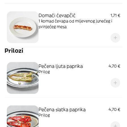
Domaći ćevapčić
1,71 €
1 komad ćevapa od mljevenog junećeg i
svinjećeg mesa
Prilozi
Pečena ljuta paprika
4,70 €
Prilog
Pečena slatka paprika
4,70 €
Prilog