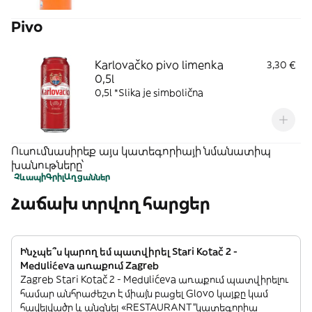
Pivo
Karlovačko pivo limenka
3,30 €
0,5l
0,5l *Slika je simbolična
Ուսումնասիրեք այս կատեգորիայի նմանատիպ
խանութները՝
Չևապի
Գրիլ
Աղցաններ
Հաճախ տրվող հարցեր
Ինչպե՞ս կարող եմ պատվիրել Stari Kotač 2 -
Medulićeva առաքում Zagreb
Zagreb Stari Kotač 2 - Medulićeva առաքում պատվիրելու
համար անհրաժեշտ է միայն բացել Glovo կայքը կամ
հավելվածը և անցնել «RESTAURANT”կատեգորիա