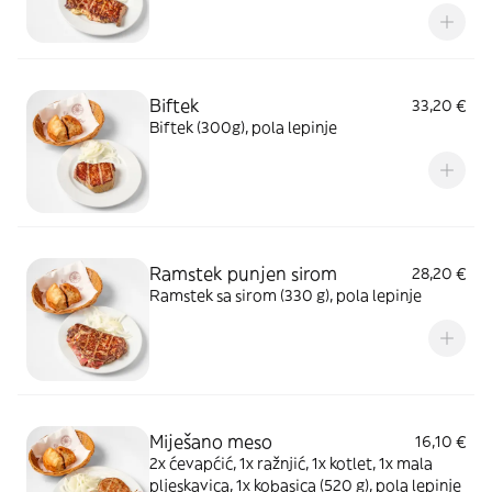
Biftek
33,20 €
Biftek (300g), pola lepinje
Ramstek punjen sirom
28,20 €
Ramstek sa sirom (330 g), pola lepinje
Miješano meso
16,10 €
2x ćevapćić, 1x ražnjić, 1x kotlet, 1x mala
pljeskavica, 1x kobasica (520 g), pola lepinje