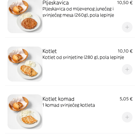
Pljeskavica
10,50 €
Pljeskavica od mljevenog junećeg i
svinjećeg mesa (260g), pola lepinje
Kotlet
10,10 €
Kotlet od svinjetine (280 g), pola lepinje
Kotlet komad
5,05 €
1 komad svinjećeg kotleta