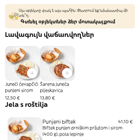
Այս օբյեկտը փակ է այս պահին: Փնտրում եք նմանատիպ մի
տե՞ղ։
Գտնել օբյեկտներ ձեր մոտակայքում
Լավագույն վաճառվողներ
Juneći ćevapčići
Šarena juneća
punjeni sirom
pljeskavica
12,50 €
13,80 €
Jela s roštilja
Punjeni biftek
41,10 €
Biftek punjen drniškim pršutom i sirom
(400 g), pola lepinje