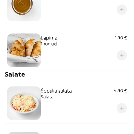
Lepinja
1,90 €
1 komad
Salate
Šopska salata
4,90 €
Salata