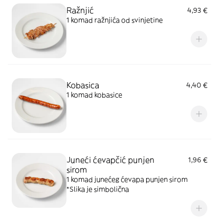
Ražnjić
4,93 €
1 komad ražnjića od svinjetine
Kobasica
4,40 €
1 komad kobasice
Juneći ćevapčić punjen
1,96 €
sirom
1 komad junećeg ćevapa punjen sirom
*Slika je simbolična