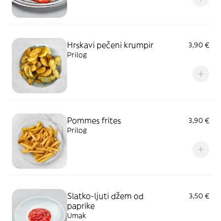
Hrskavi pečeni krumpir
3,90 €
Prilog
Pommes frites
3,90 €
Prilog
Slatko-ljuti džem od
3,50 €
paprike
Umak