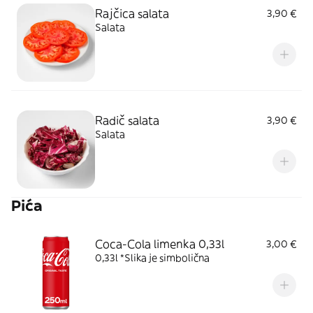
Rajčica salata
3,90 €
Salata
Radič salata
3,90 €
Salata
Pića
Coca-Cola limenka 0,33l
3,00 €
0,33l *Slika je simbolična