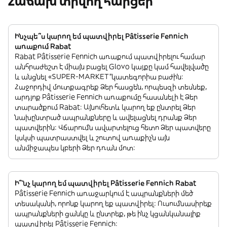
Հաճախ տրվող հարցեր
Ինչպե՞ս կարող եմ պատվիրել Pâtisserie Fennich
առաքում Rabat
Rabat Pâtisserie Fennich առաքում պատվիրելու համար
անհրաժեշտ է միայն բացել Glovo կայքը կամ հավելվածը
և անցնել «SUPER-MARKET”կատեգորիա բաժին:
Հաջորդիվ մուտքագրեք Ձեր հասցեն, որպեսզի տեսնեք,
արդյոք Pâtisserie Fennich առաքումը հասանելի է Ձեր
տարածքում Rabat: Այնուհետև կարող եք ընտրել Ձեր
նախընտրած ապրանքները և ավելացնել դրանք Ձեր
պատվերին: Վճարումն ավարտելուց հետո Ձեր պատվերը
կսկսի պատրաստվել և շուտով առաքիչն այն
անմիջապես կբերի Ձեր դռան մոտ:
Ի՞նչ կարող եմ պատվիրել Pâtisserie Fennich Rabat
Pâtisserie Fennich առաջարկում է ապրանքների մեծ
տեսականի, որոնք կարող եք պատվիրել: Ուսումնասիրեք
ապրանքների ցանկը և ընտրեք, թե ինչ կցանկանայիք
պատվիրել Pâtisserie Fennich: