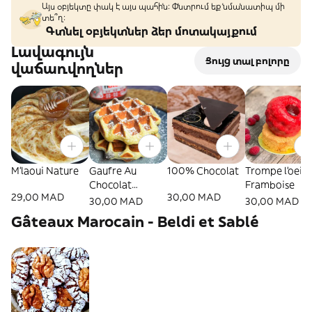
Այս օբյեկտը փակ է այս պահին: Փնտրում եք նմանատիպ մի
տե՞ղ։
Գտնել օբյեկտներ ձեր մոտակայքում
Լավագույն
Ցույց տալ բոլորը
վաճառվողներ
M'laoui Nature
Gaufre Au
100% Chocolat
Trompe l'oeil
Chocolat
Framboise
29,00 MAD
30,00 MAD
Nutella
30,00 MAD
30,00 MAD
Gâteaux Marocain - Beldi et Sablé