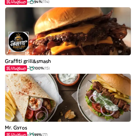
Անվճար
94%
(114)
Graffiti grill&smash
Անվճար
100%
(15)
Mr. Gyros
Անվճար
99%
(77)