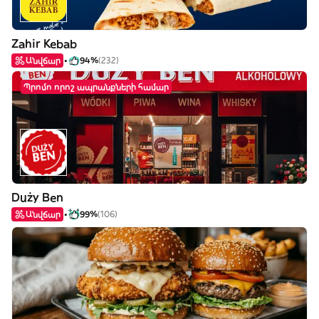
Zahir Kebab
Անվճար
94%
(232)
Պրոմո որոշ ապրանքների համար
Duży Ben
Անվճար
99%
(106)