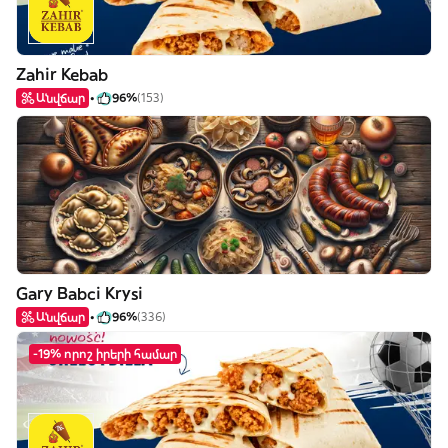
Zahir Kebab
Անվճար
96%
(153)
Gary Babci Krysi
Անվճար
96%
(336)
-19% որոշ իրերի համար