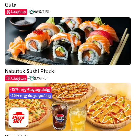
Guty
Անվճար
98%
(115)
Nabutok Sushi Płock
Անվճար
97%
(78)
-15% ողջ ճաշացանկը
-25% ողջ ճաշացանկը