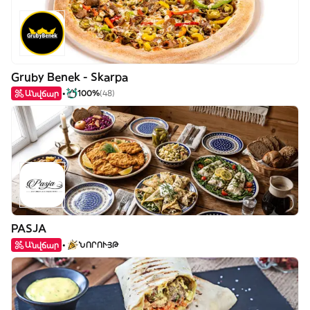
Gruby Benek - Skarpa
Անվճար
100%
(48)
PASJA
Անվճար
ՆՈՐՈՒՅԹ