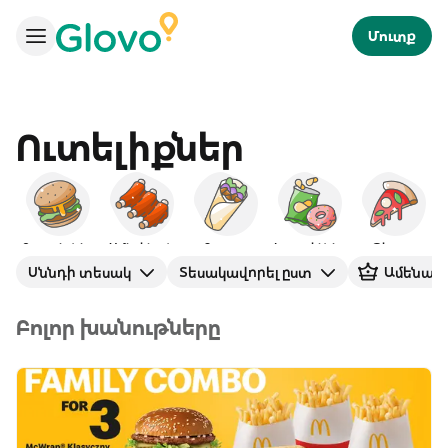
Մուտք
Ուտելիքներ
Բուրգերներ
Ամերիկյան
Քյաբաբ
Խորտիկներ
Պիցցա
Սննդի տեսակ
Տեսակավորել ըստ
Ամենավ
Բոլոր խանութները