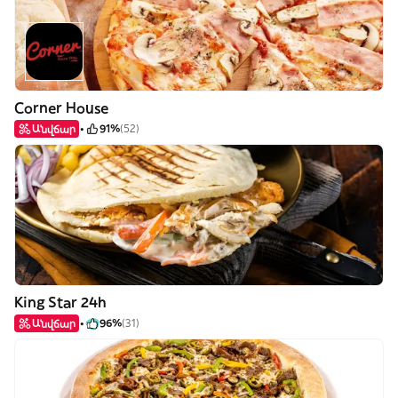
Corner House
Անվճար
91%
(52)
King Star 24h
Անվճար
96%
(31)