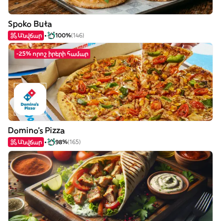
Spoko Buła
Անվճար
100%
(146)
-25% որոշ իրերի համար
Domino's Pizza
Անվճար
98%
(165)