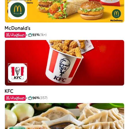
McDonald's
Անվճար
93%
(1k+)
KFC
Անվճար
96%
(357)