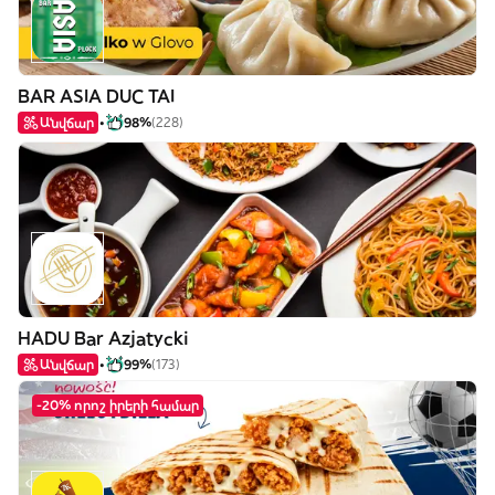
BAR ASIA DUC TAI
Անվճար
98%
(228)
HADU Bar Azjatycki
Անվճար
99%
(173)
-20% որոշ իրերի համար