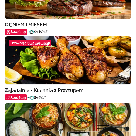
OGNIEM I MIĘSEM
Անվճար
94%
(48)
-15% ողջ ճաշացանկը
Zajadalnia - Kuchnia z Przytupem
Անվճար
94%
(71)