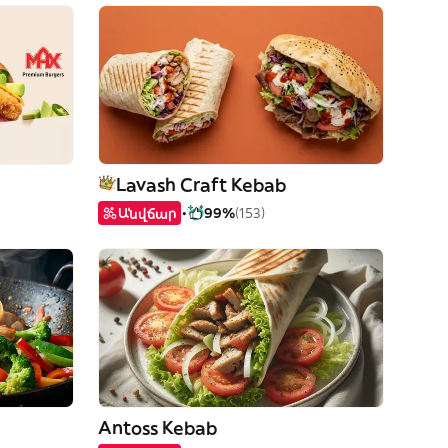
Lavash Craft Kebab
Անվճար
99%
(153)
Antoss Kebab