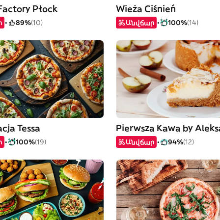
Factory Płock
Wieża Ciśnień
ր
89%
(10)
Անվճար
100%
(14)
cja Tessa
ր
100%
(19)
Անվճար
94%
(12)