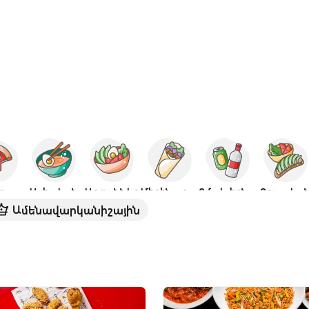
ցա
Ասիական
Աղցաններ
Միջինարևելյան
Ըմպելիքներ
Բուսակա
Ամենավարկանիշային