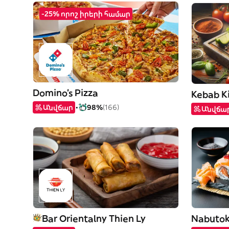
-25% որոշ իրերի համար
Domino's Pizza
Kebab K
Անվճար
98%
(166)
Անվճա
Bar Orientalny Thien Ly
Nabutok