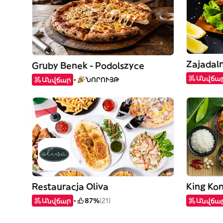
Gruby Benek - Podolszyce
Անվճա
Անվճար
ՆՈՐՈՒՅԹ
Restauracja Oliva
King Kon
Անվճար
87%
(21)
Անվճա