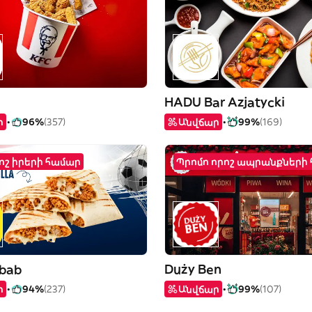
HADU Bar Azjatycki
ր
96%
(357)
Անվճար
99%
(169)
րոշ իրերի համար
Պրոմո որոշ ապրանքների
ebab
Duży Ben
ր
94%
(237)
Անվճար
99%
(107)