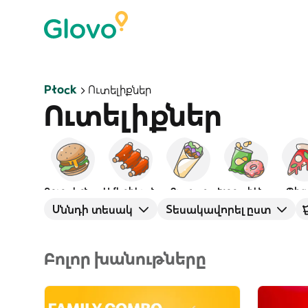
Płock
Ուտելիքներ
Ուտելիքներ
Բուրգերներ
Ամերիկյան
Քյաբաբ
Խորտիկներ
Պից
Սննդի տեսակ
Տեսակավորել ըստ
Բոլոր խանութները