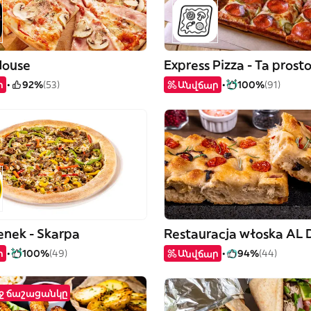
House
Express Pizza - Ta prost
ր
92%
(53)
Անվճար
100%
(91)
enek - Skarpa
Restauracja włoska AL
ր
100%
(49)
Անվճար
94%
(44)
ղջ ճաշացանկը