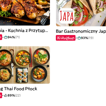
Zajadalnia - Kuchnia z Przytupem
Bar Gastronomiczny Ja
ր
94%
(71)
Անվճար
93%
(19)
g Thai Food Płock
ր
89%
(22)