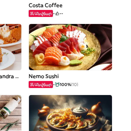
Costa Coffee
Անվճար
--
Pierwsza Kawa by Aleksandra Piegat
Nemo Sushi
Անվճար
100%
(10)