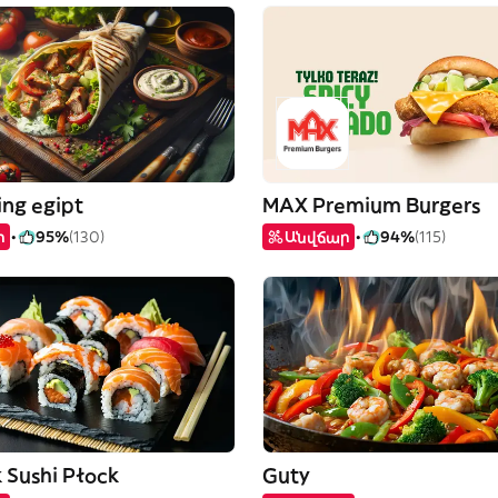
ing egipt
MAX Premium Burgers
ր
95%
(130)
Անվճար
94%
(115)
 Sushi Płock
Guty