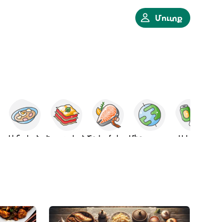
Մուտք
ն
Լեհական
Իտալական
Ծովամթերք
Միջազգային
Ալկոհոլ