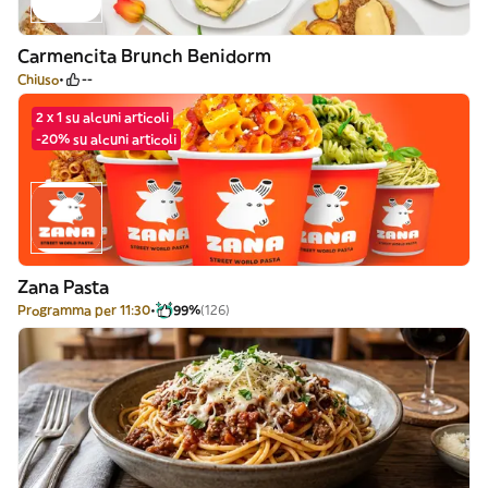
Carmencita Brunch Benidorm
Chiuso
--
2 x 1 su alcuni articoli
-20% su alcuni articoli
Zana Pasta
Programma per 11:30
99%
(126)