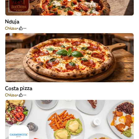
Nduja
Chiuso
--
Costa pizza
Chiuso
--