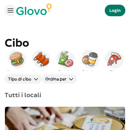
Login
Cibo
Hamburger
Americano
Spuntino
Colazione
Pizza
Tipo di cibo
Ordina per
Tutti i locali