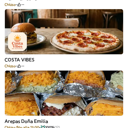
Chiuso
--
COSTA VIBES
Chiuso
--
Arepas Doña Emilia
Chiuso fino alle 13:00
100%
(12)