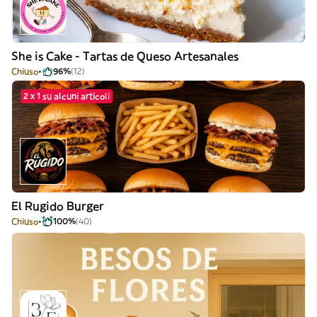
She is Cake - Tartas de Queso Artesanales
Chiuso
96%
(12)
2 x 1 su alcuni articoli
El Rugido Burger
Chiuso
100%
(40)