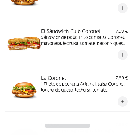
brioche
El Sándwich Club Coronel
7,99 €
Sándwich de pollo frito con salsa Coronel,
mayonesa, lechuga, tomate, bacon y queso,
en pan de sándwich brioche.
La Coronel
7,99 €
1 Filete de pechuga Original, salsa Coronel,
loncha de queso, lechuga, tomate,
mayonesa y pan brioche
La Clasica
7,69 €
1 Filete de pechuga Original, lechuga,