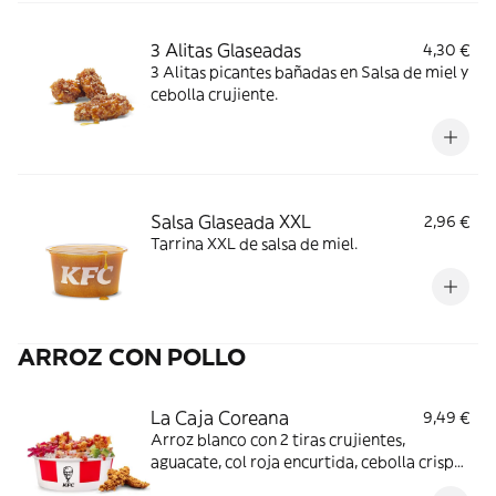
3 Alitas Glaseadas
4,30 €
3 Alitas picantes bañadas en Salsa de miel y
cebolla crujiente.
Salsa Glaseada XXL
2,96 €
Tarrina XXL de salsa de miel.
ARROZ CON POLLO
La Caja Coreana
9,49 €
Arroz blanco con 2 tiras crujientes,
aguacate, col roja encurtida, cebolla crispy
y salsa BBQ coreana + Complemento a