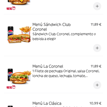
brioche + Complemento + Bebida
Menú Sándwich Club
11,89 €
Coronel
Sándwich Club Coronel, complemento y
bebida a elegir
Menú La Coronel
11,89 €
1 Filete de pechuga Original, salsa Coronel,
loncha de queso, lechuga, tomate,
mayonesa y pan brioche + Complemento +
Bebida
Menú La Clásica
10,99 €