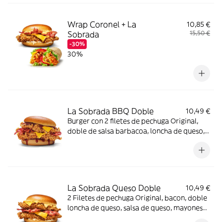
Wrap Coronel + La
10,85 €
Sobrada
15,50 €
-30%
30%
La Sobrada BBQ Doble
10,49 €
Burger con 2 filetes de pechuga Original,
doble de salsa barbacoa, loncha de queso,
bacon y pan brioche
La Sobrada Queso Doble
10,49 €
2 Filetes de pechuga Original, bacon, doble
loncha de queso, salsa de queso, mayonesa
y pan brioche