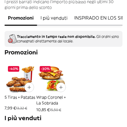
I prezzi barrati indicano l’importo più basso negli ultimi 30
giorni prima dello sconto
Promozioni
I più venduti
INSPIRADO EN LOS SI
Tracciamento in tempo reale non disponibile.
Gli ordini sono
consegnati direttamente dal locale.
Promozioni
-40%
-30%
5 Tiras + Patatas
Wrap Coronel +
La Sobrada
7,99 €
13,32 €
10,85 €
15,50 €
I più venduti