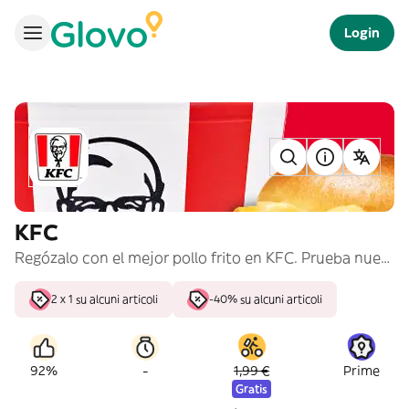
Login
KFC
Regózalo con el mejor pollo frito en KFC. Prueba nuestros cubos de #PolloPollo, burgers y menús para compartir.
2 x 1 su alcuni articoli
-40% su alcuni articoli
-
92%
1,99 €
Prime
Gratis