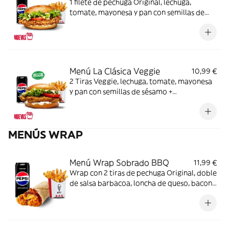
1 filete de pechuga Original, lechuga,
tomate, mayonesa y pan con semillas de
sésamo + Complemento + Bebida
Menú La Clásica Veggie
10,99 €
2 Tiras Veggie, lechuga, tomate, mayonesa
y pan con semillas de sésamo +
Complemento + Bebida
MENÚS WRAP
Menú Wrap Sobrado BBQ
11,99 €
Wrap con 2 tiras de pechuga Original, doble
de salsa barbacoa, loncha de queso, bacon
y tortilla de trigo + Complemento + Bebida