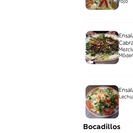
rojo
Ensa
Cabr
Mezclu
Móde
Ensal
Lechu
Bocadillos