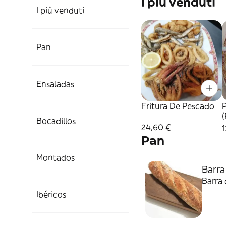
I più venduti
I più venduti
Pan
Ensaladas
Fritura De Pescado
P
(
Bocadillos
24,60 €
1
Pan
Montados
Barra
Barra
Ibéricos