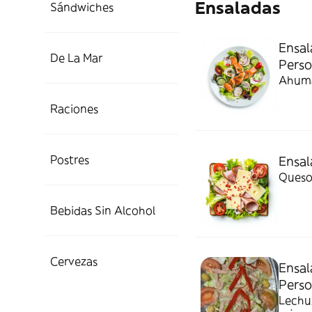
Ensaladas
Sándwiches
Ensal
De La Mar
Perso
Ahuma
Raciones
Postres
Ensal
Queso,
Bebidas Sin Alcohol
Cervezas
Ensal
Perso
Lechu