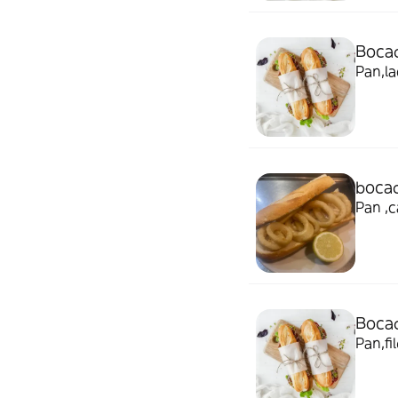
Bocad
Pan,la
bocad
Pan ,c
Bocad
Pan,fi