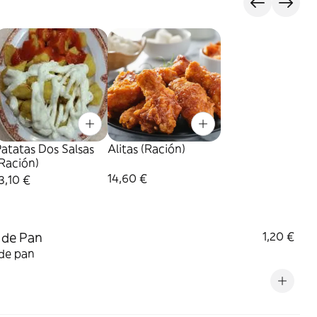
atatas Dos Salsas
Alitas (Ración)
Ración)
14,60 €
3,10 €
 de Pan
1,20 €
 de pan