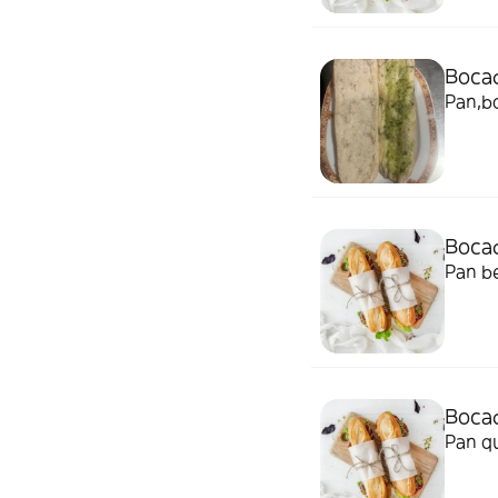
Bocad
Pan,bo
Bocad
Pan b
Bocad
Pan q