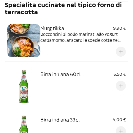
Specialita cucinate nel tipico forno di
terracotta
Murg tikka
9,90 €
Bocconcini di pollo marinati allo yogurt
cardamomo, anacardi e spezie cotte nel
forno di terracotta.
Birra indiana 60cl
6,50 €
Birra indiana 33cl
4,00 €