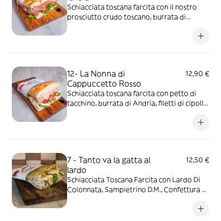
Schiacciata toscana farcita con il nostro
prosciutto crudo toscano, burrata di
Andria, insalata verde, pomodorini freschi
12- La Nonna di
12,90 €
Cappuccetto Rosso
Schiacciata toscana farcita con petto di
tacchino, burrata di Andria, filetti di cipolla
rossa caramellata, insalata verde e
pomodorini freschi.
7 - Tanto va la gatta al
12,50 €
lardo
Schiacciata Toscana Farcita con Lardo Di
Colonnata, Sampietrino D.M., Confettura Di
Fichi e Rucola