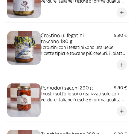
verdure italiane fresche di prima qualità.
Ingredienti: carciofi 63%, olio d'oliva 34%,
aglio, peperoncino, origano, sale, aceto di
vino. Correttore di acidità: acido citrico.
Antiossidante: acido ascorbico.
Crostino di fegatini
9,90 €
toscano 180 g
I crostini con i fegatini sono una delle
ricette tipiche toscane più celebri; il piatto
viene solitamente servito come antipasto
insieme a salumi e formaggi tipici della
toscana, come il nostro salame toscano e il
nostro pecorino al tartufo
Pomodori secchi 290 g
9,90 €
I nostri sott'olio sono realizzati solo con
verdure italiane fresche di prima qualità.
Ingredienti: pomodori secchi 90%, olio di
semi di girasole, sale, aceto, origano,
prezzemolo, menta, capperi.