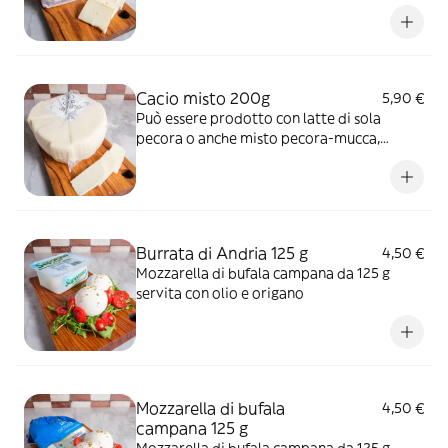
allo scalzo e più friabile all'interno. Il gusto
è deciso, leggermente acidulo ma
estremamente dolce; la lavorazione a latte
crudo consente al prodotto di mantenere
al suo interno tutte le fragranze delle erbe
Cacio misto 200g
5,90 €
dei pascoli montani. La stagionatura
Può essere prodotto con latte di sola
minima è di 35 giorni.
pecora o anche misto pecora-mucca,
dipende dai momenti e dalla stagione.
Solitamente è morbido ma può anche
essere più consistente. È molto buono e
gustoso.
Burrata di Andria 125 g
4,50 €
Mozzarella di bufala campana da 125 g
servita con olio e origano
Mozzarella di bufala
4,50 €
campana 125 g