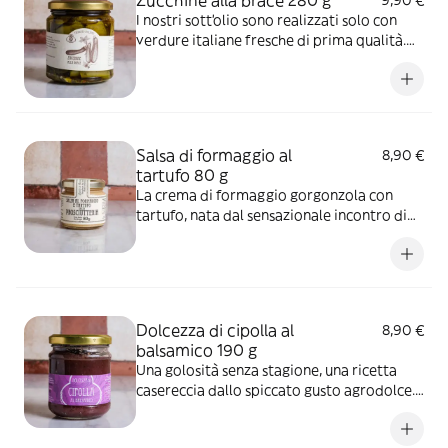
Zucchine alla brace 280 g
9,90 €
I nostri sott'olio sono realizzati solo con
verdure italiane fresche di prima qualità.
Ingredienti: zucchine 63%, olio d'oliva 34%,
aglio, peperoncino, prezzemolo, menta,
sale, aceto di vino. Correttore di acidità:
acido citrico.
Salsa di formaggio al
8,90 €
tartufo 80 g
La crema di formaggio gorgonzola con
tartufo, nata dal sensazionale incontro di
sapori autentici, priva di conservanti e
coloranti, è ideale per cucinare prelibate
pietanze o unito a un prosciutto in un
panino indimenticabile
Dolcezza di cipolla al
8,90 €
balsamico 190 g
Una golosità senza stagione, una ricetta
casereccia dallo spiccato gusto agrodolce.
Una golosa conserva perfetta per
accompagnare formaggi stagionati,