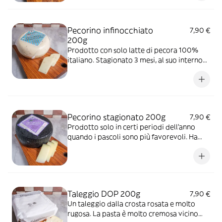
formaggio.
Pecorino infinocchiato
7,90 €
200g
Prodotto con solo latte di pecora 100%
italiano. Stagionato 3 mesi, al suo interno
sono presenti semi di finocchio. Il
corrispondente dei formaggi della famosa
finocchiona. Rispecchia la macchia
mediterranea, insieme al pecorino al
rosmarino.
Pecorino stagionato 200g
7,90 €
Prodotto solo in certi periodi dell'anno
quando i pascoli sono più favorevoli. Ha
una forma grande per consentire una
stagionatura più omogenea, una pasta
consistente e dall'aspetto gessato al taglio,
profumo pungente e deciso. Stagiona per
ben 5 mesi su assi di legno.
Taleggio DOP 200g
7,90 €
Un taleggio dalla crosta rosata e molto
rugosa. La pasta è molto cremosa vicino