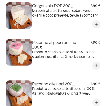
Gorgonzola DOP 200g
7,90 €
L'erborinatura è tenue, di colore verde
chiaro e poco presente, tende a scomparire
nella pasta stessa. La stagionatura media di
questo prodotto si aggira sui 50 giorni.
Pecorino al peperoncino
7,90 €
200g
Prodotto con solo latte di 100% italiano,
stagionatura di circa 3 mesi, saporito e
piccantino.
Pecorino alle noci 200g
7,90 €
Prodotto con solo latte di pecora 100%
italiano. Stagionatura di circa 3 mesi,
saporito, con al suo interno pezzi di noci
fresche che si uniscono alla perfezione con