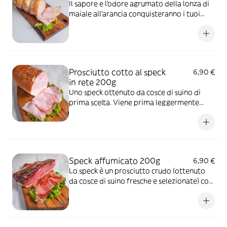
Il sapore e l'odore agrumato della lonza di
maiale all'arancia conquisteranno i tuoi
ospiti. Ottima per delle cene in occasioni
speciali o per chi segue una dieta.
Prosciutto cotto al speck
6,90 €
in rete 200g
Uno speck ottenuto da cosce di suino di
prima scelta. Viene prima leggermente
salato per poi passare a una lenta cottura
al vapore e l'affumicatura con legno di
faggio.
Speck affumicato 200g
6,90 €
Lo speck è un prosciutto crudo (ottenuto
da cosce di suino fresche e selezionate) con
un'affumicatura leggera con legno di faggio
e una stagionatura media di 7 mesi.
L'affumicatura conferisce sapore allo speck.