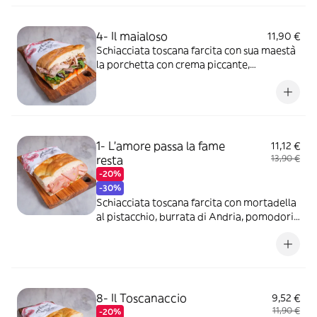
4- Il maialoso
11,90 €
Schiacciata toscana farcita con sua maestà
la porchetta con crema piccante,
melanzane e zucchine al forno, rucola, olio
EVO.
1- L'amore passa la fame
11,12 €
resta
13,90 €
-20%
-30%
Schiacciata toscana farcita con mortadella
al pistacchio, burrata di Andria, pomodori
freschi, pesto di pistacchio.
8- Il Toscanaccio
9,52 €
11,90 €
-20%