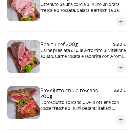
Ottenuto da una coscia di suino lavorata
fresca e disossata. Salata e arricchita da
tartufo estivo, infine cotta lentamente a
vapore. Un prosciutto cotto originale, dal
sapore delicato ma ben caratterizzato.
Roast beef 200g
9,90 €
Carne pregiata di Bue Arrostito di vitellone
adulto, Carne rosata e saporita con Aromi
naturali
Prosciutto crudo toscano
8,90 €
200g
Il prosciutto Toscano DOP si ottiene con
cosce fresche di suini pesanti italiani,
rifilate con il tipico taglio a V per eliminare
la cotenna e scoprire la parte magra della
coscia