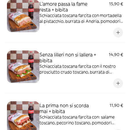
L'amore passa la fame
15,90 €
resta + bibita
Schiacciata toscana farcita con mortadella
al pistacchio, burrata di Andria, pomodori
freschi, pesto di pistacchio + bibita a scelta
Senza lilleri non si lallera +
14,90 €
bibita
Schiacciata toscana farcita con il nostro
prosciutto crudo toscano, burrata di
Andria, insalata verde, pomodorini freschi
+ bibita a scelta
La prima non si scorda
11,90 €
mai + bibita
Schiacciata toscana farcita con: salame
toscano, pecorino toscano, pomodori
secchi + bibita a scelta