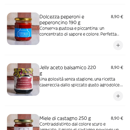
crostini di pane, arrosti e anche piatti di
pesce.
Dolcezza peperoni e
8,90 €
peperoncino 190 g
Conserva gustosa e piccantina: un
concentrato di sapore e colore. Perfetta
già così da spalmare su un crostino per
accompagnare un aperitivo, da abbinare a
formaggi freschi, ma anche carni, pesci alla
griglia, o insaporire piatti di verdure
Jelly aceto balsamico 220
8,90 €
g
Una golosità senza stagione, una ricetta
casereccia dallo spiccato gusto agrodolce.
Una golosa conserva perfetta per
accompagnare formaggi stagionati,
crostini di pane, arrosti e anche piatti di
pesce.
Miele di castagno 250 g
8,90 €
Contraddistinto dal colore scuro e
ambrato, il miele di castagno possiede un