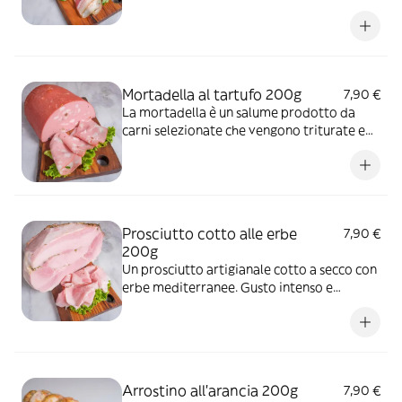
salata e speziata viene arrotolata e
particolarmente lunghi 3 / mesi
insaccata per passare poi alla stagionatura.
La particolarità di questa pancetta sta
proprio nella stagionatura.
Mortadella al tartufo 200g
7,90 €
La mortadella è un salume prodotto da
carni selezionate che vengono triturate e
poi cotte. La nostra mortadella è fatta con
sola spalla di maiale crudo, aromatizzata
con una miscela di spezie, dadi di grasso e
tartufo in pezzi.
Prosciutto cotto alle erbe
7,90 €
200g
Un prosciutto artigianale cotto a secco con
erbe mediterranee. Gusto intenso e
delicato.
Arrostino all'arancia 200g
7,90 €