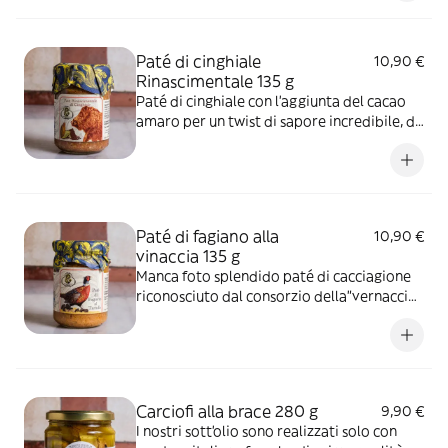
dorate, olio EVO 100% italiano, patate,
vino bianco, burro, aglio, sale marino.
Paté di cinghiale
10,90 €
Rinascimentale 135 g
Paté di cinghiale con l'aggiunta del cacao
amaro per un twist di sapore incredibile, da
gustare sui crostini di pane. Ingredienti:
carne di cinghiale 65%, cipolle rosse, olio
EVO italiano, patate, vino rosso, burro,
carote, sedano, sale marino.
Paté di fagiano alla
10,90 €
vinaccia 135 g
Manca foto splendido paté di cacciagione
riconosciuto dal consorzio della"vernaccia
di San Gimignano". Si accompagna a
crostini di pane toscano leggermente
arrostiti
Carciofi alla brace 280 g
9,90 €
I nostri sott'olio sono realizzati solo con