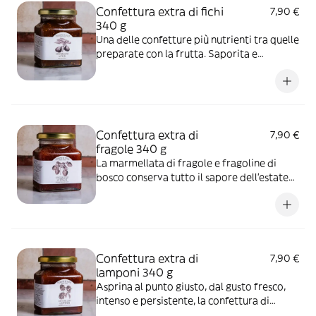
Confettura extra di fichi
7,90 €
340 g
Una delle confetture più nutrienti tra quelle
preparate con la frutta. Saporita e
delicata. In cucina è perfetta spalmata sul
pane a colazione, come farcitura per e
crostate ma anche in accompagnamento a
formaggi stagionati per un aperitivo.
Confettura extra di
7,90 €
fragole 340 g
La marmellata di fragole e fragoline di
bosco conserva tutto il sapore dell'estate
ed è una squisita confettura dal gusto dolce
e dal profumo irresistibile. Grazie proprio
all'aggiunta delle fragoline di bosco, frutti
dolci e deliziosi, questa marmellata
Confettura extra di
7,90 €
lamponi 340 g
Asprina al punto giusto, dal gusto fresco,
intenso e persistente, la confettura di
lampone è una delle conserve di fine estate