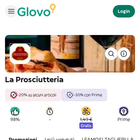
Login
La Prosciutteria
-20% su alcuni articoli
-30% con Prime
-
98%
1,49 €
Prime
Gratis
Promozioni
I più venduti
I FAMOSI TAGLIERI LA 