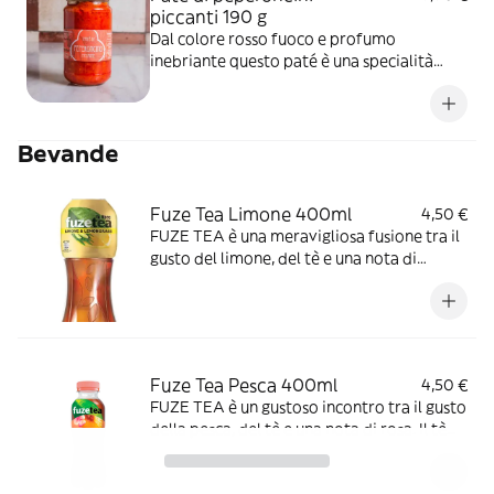
piccanti 190 g
Dal colore rosso fuoco e profumo
inebriante questo paté è una specialità
gustosa da utilizzare per insaporire sughi o
da spalmare sul pane. Perfetta per
accompagnare i formaggi dolci.
Bevande
Fuze Tea Limone 400ml
4,50 €
FUZE TEA è una meravigliosa fusione tra il
gusto del limone, del tè e una nota di
lemongrass. Il tè che utilizziamo in Fuzetea
proviene da fonti selezionate e sostenibili.
Dedicati un delizioso appuntamento con te
stesso.
Fuze Tea Pesca 400ml
4,50 €
FUZE TEA è un gustoso incontro tra il gusto
della pesca, del tè e una nota di rosa. Il tè
che utilizziamo in Fuzetea proviene da
fonti selezionate e sostenibili. Dedicati un