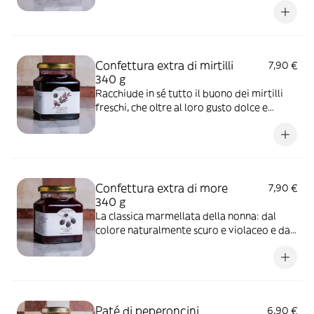
più buone che ci siano.
Confettura extra di mirtilli
7,90 €
340 g
Racchiude in sé tutto il buono dei mirtilli
freschi, che oltre al loro gusto dolce e
zuccherino sono un frutto ricco di vitamine
e dalle proprietà antiossidanti e
depurative.
Confettura extra di more
7,90 €
340 g
La classica marmellata della nonna: dal
colore naturalmente scuro e violaceo e dal
sapore dolce e delicatamente asprino
Paté di peperoncini
6,90 €