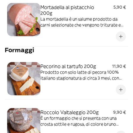
Mortadella al pistacchio
5,90 €
200g
La mortadella è un salume prodotto da
carni selezionate che vengono triturate e
poi cotte. La nostra mortadella è fatta con
sola spalla di maiale crudo, aromatizzata
con una miscela di spezie, dadi di grasso e
Formaggi
pistacchio e poi insaccata in vescica
naturale. Di colore rosa e dal profumo
inconfondibile, intenso e leggermente
Pecorino al tartufo 200g
11,90 €
speziato.
Prodotto con solo latte di pecora 100%
italiano stagionatura di circa 3 mesi, con
pezzi di tartufo nero al suo interno.
Roccolo Valtaleggio 200g
9,90 €
È un formaggio che si presenta con una
crosta sottile e rugosa, di colore bruno
scuro. All'interno la pasta è compatta e