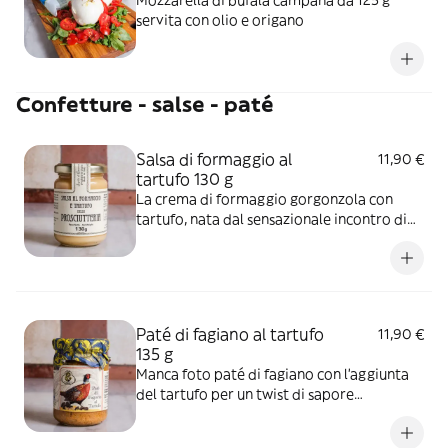
Mozzarella di bufala campana da 125 g
servita con olio e origano
Confetture - salse - paté
Salsa di formaggio al
11,90 €
tartufo 130 g
La crema di formaggio gorgonzola con
tartufo, nata dal sensazionale incontro di
sapori autentici, priva di conservanti e
coloranti, è ideale per cucinare prelibate
pietanze o unito a un prosciutto in un
panino indimenticabile
Paté di fagiano al tartufo
11,90 €
135 g
Manca foto paté di fagiano con l'aggiunta
del tartufo per un twist di sapore
incredibile, da gustare sui crostini di pane.
Ingredienti: carne di fagiano 65%, cipolle