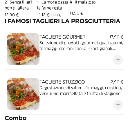
2- Senza lilleri
1- L'amore passa
4- Il maialoso
non si lallera
la fame resta
11,90 €
12,90 €
11,12 €
13,90 €
I FAMOSI TAGLIERI LA PROSCIUTTERIA
TAGLIERE GOURMET
17,90 €
Selezione di prodotti gourmet quali salumi,
formaggi, crostini con salse artigianali,
verdure al forno, frutta di stagione,
confetture artigianali e miele.
TAGLIERE STUZZICO
12,90 €
Degustazione di salumi, formaggi, crostino,
verdurine, marmellata e frutta di stagione.
Combo