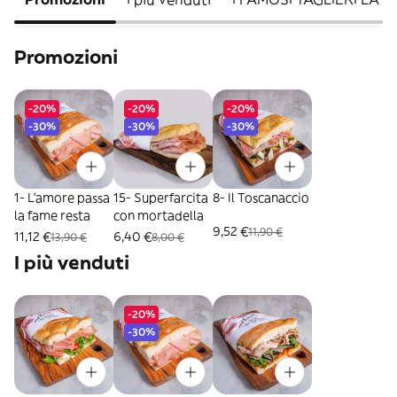
Promozioni
-20%
-20%
-20%
-30%
-30%
-30%
1- L'amore passa
15- Superfarcita
8- Il Toscanaccio
la fame resta
con mortadella
9,52 €
11,90 €
11,12 €
6,40 €
13,90 €
8,00 €
I più venduti
-20%
-30%