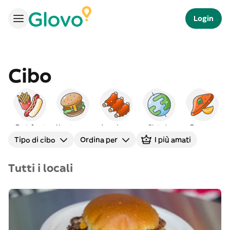
Login
Cibo
Fast-food
Hamburger
Americano
Globale
Europeo
Tipo di cibo
Ordina per
I più amati
Tutti i locali