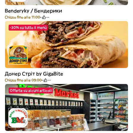
Benderyky / Бендерики
Chiuso fino alle 11:00
--
-30% su tutto il menù
Донер Стріт by GigaBite
Chiuso fino alle 09:00
--
Offerte su alcuni articoli