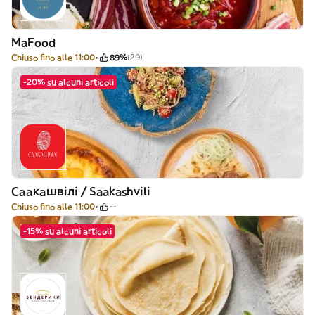
MaFood
Chiuso fino alle 11:00
89%
(29)
-20% su alcuni articoli
Саакашвілі / Saakashvili
Chiuso fino alle 11:00
--
-15% su alcuni articoli