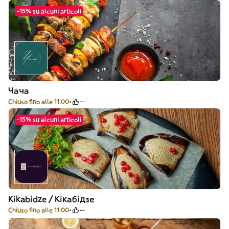
-15% su alcuni articoli
Чача
Chiuso fino alle 11:00
--
-15% su alcuni articoli
Kikabidze / Кікабідзе
Chiuso fino alle 11:00
--