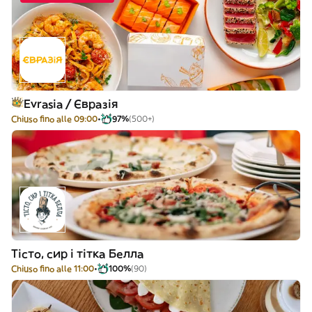
Evrasia / Євразія
Chiuso fino alle 09:00
97%
(500+)
Тісто, сир і тітка Белла
Chiuso fino alle 11:00
100%
(90)