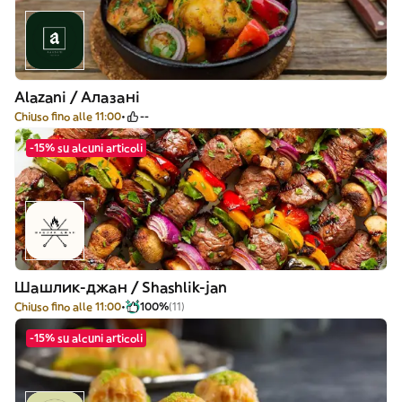
Alazani / Алазані
Chiuso fino alle 11:00
--
-15% su alcuni articoli
Шашлик-джан / Shashlik-jan
Chiuso fino alle 11:00
100%
(11)
-15% su alcuni articoli