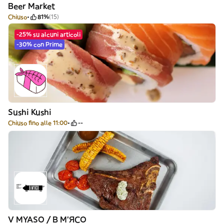
Beer Market
Chiuso
81%
(15)
-25% su alcuni articoli
-30% con Prime
Sushi Kushi
Chiuso fino alle 11:00
--
V MYASO / В М'ЯСО