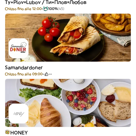
Ty+Plov=Lubov / Ти+Плов=Любов
Chiuso fino alle 12:00
100%
(45)
Samandardoner
Chiuso fino alle 09:00
--
HONEY